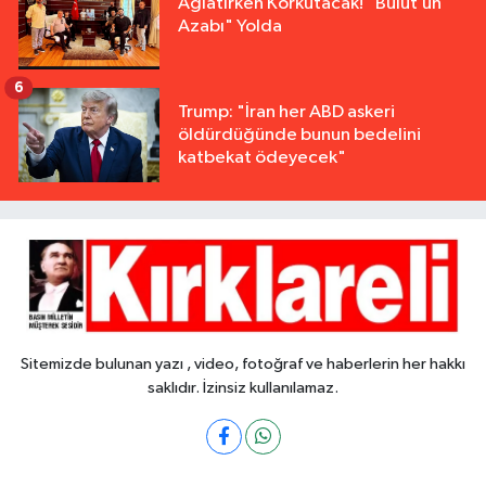
Ağlatırken Korkutacak! "Bulut’un
Azabı" Yolda
6
Trump: "İran her ABD askeri
öldürdüğünde bunun bedelini
katbekat ödeyecek"
Sitemizde bulunan yazı , video, fotoğraf ve haberlerin her hakkı
saklıdır. İzinsiz kullanılamaz.