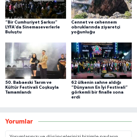
“Bir Cumhuriyet Şarkısı”
Cennet ve cehennem
LYFA’da Sinemaseverlerle
obruklarında ziyaretçi
Buluştu
yoğunluğu
50. Babaeski Tarım ve
62 ülkenin sahne aldığı
Kültür Festivali Coşkuyla
“Dünyanın En İyi Festivali”
Tamamlandı
görkemli bir finalle sona
erdi
Yorumlar