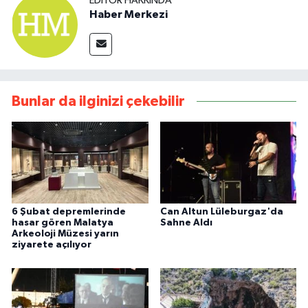
EDITÖR HAKKINDA
Haber Merkezi
Bunlar da ilginizi çekebilir
6 Şubat depremlerinde
Can Altun Lüleburgaz'da
hasar gören Malatya
Sahne Aldı
Arkeoloji Müzesi yarın
ziyarete açılıyor