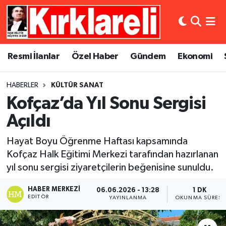
Resmi İlanlar
Asayiş
Künye
Merkez Nöbetçi Eczaneler
Resmi İlanlar
Özel Haber
Gündem
Ekonomi
Özel Haber
Bilim ve Teknoloji
İletişim
Merkez Hava Durumu
HABERLER
KÜLTÜR SANAT
Gündem
Dünya
Gizlilik Sözleşmesi
Merkez Trafik Yoğunluk Haritası
Kofçaz’da Yıl Sonu Sergisi
Ekonomi
Eğitim
Süper Lig Puan Durumu ve Fikstür
Açıldı
Hayat Boyu Öğrenme Haftası kapsamında
Siyaset
Kültür Sanat
Tüm Manşetler
Kofçaz Halk Eğitimi Merkezi tarafından hazırlanan
yıl sonu sergisi ziyaretçilerin beğenisine sunuldu.
Spor
Magazin
Son Dakika Haberleri
HABER MERKEZI
06.06.2026 - 13:28
1 DK
Medya
Haber Arşivi
EDITÖR
YAYINLANMA
OKUNMA SÜRESI
Sağlık