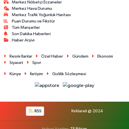
Merkez Nöbetçi Eczaneler
Merkez Hava Durumu
Merkez Trafik Yoğunluk Haritası
Puan Durumu ve Fikstür
Tüm Manşetler
Son Dakika Haberleri
Haber Arşivi
Resmi İlanlar
Özel Haber
Gündem
Ekonomi
Siyaset
Spor
Künye
İletişim
Gizlilik Sözleşmesi
RSS
Kırklareli @ 2024
Haber Yazılımı:
TE Bilişim