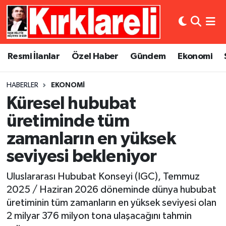
Resmi İlanlar
Asayiş
Künye
Merkez Nöbetçi Eczaneler
Resmi İlanlar
Özel Haber
Gündem
Ekonomi
Özel Haber
Bilim ve Teknoloji
İletişim
Merkez Hava Durumu
HABERLER
EKONOMI
Gündem
Dünya
Gizlilik Sözleşmesi
Merkez Trafik Yoğunluk Haritası
Küresel hububat
Ekonomi
Eğitim
Süper Lig Puan Durumu ve Fikstür
üretiminde tüm
zamanların en yüksek
Siyaset
Kültür Sanat
Tüm Manşetler
seviyesi bekleniyor
Spor
Magazin
Son Dakika Haberleri
Uluslararası Hububat Konseyi (IGC), Temmuz
2025 / Haziran 2026 döneminde dünya hububat
Medya
Haber Arşivi
üretiminin tüm zamanların en yüksek seviyesi olan
2 milyar 376 milyon tona ulaşacağını tahmin
Sağlık