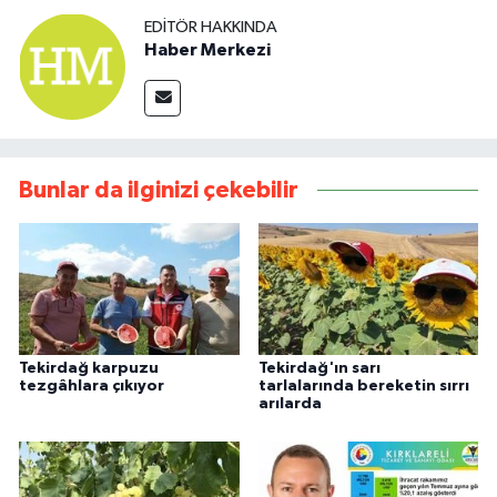
EDITÖR HAKKINDA
Haber Merkezi
Bunlar da ilginizi çekebilir
Tekirdağ karpuzu
Tekirdağ'ın sarı
tezgâhlara çıkıyor
tarlalarında bereketin sırrı
arılarda