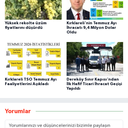
Yüksek rekolte üzüm
Kırklareli'nin Temmuz Ayı
fiyatlarını düşürdü
İhracatı 9,4 Milyon Dolar
Oldu
Kırklareli TSO Temmuz Ayı
Dereköy Sınır Kapısı'ndan
Faaliyetlerini Açıkladı
İlk Hafif Ticari İhracat Geçişi
Yapıldı
Yorumlar