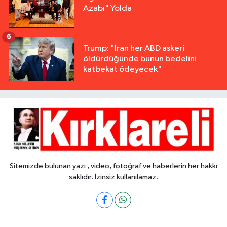
Azabı" Yolda
6
Trump: "İran her ABD askeri
öldürdüğünde bunun bedelini
katbekat ödeyecek"
Sitemizde bulunan yazı , video, fotoğraf ve haberlerin her hakkı
saklıdır. İzinsiz kullanılamaz.