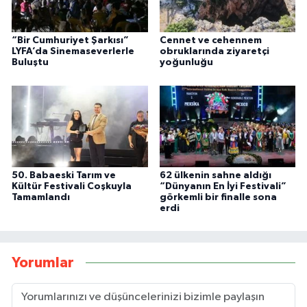
“Bir Cumhuriyet Şarkısı”
Cennet ve cehennem
LYFA’da Sinemaseverlerle
obruklarında ziyaretçi
Buluştu
yoğunluğu
50. Babaeski Tarım ve
62 ülkenin sahne aldığı
Kültür Festivali Coşkuyla
“Dünyanın En İyi Festivali”
Tamamlandı
görkemli bir finalle sona
erdi
Yorumlar