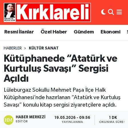
Resmi İlanlar
Asayiş
Künye
Merkez Nöbetçi Eczaneler
Resmi İlanlar
Özel Haber
Gündem
Ekonomi
Özel Haber
Bilim ve Teknoloji
İletişim
Merkez Hava Durumu
HABERLER
KÜLTÜR SANAT
Gündem
Dünya
Gizlilik Sözleşmesi
Merkez Trafik Yoğunluk Haritası
Kütüphanede “Atatürk ve
Ekonomi
Eğitim
Süper Lig Puan Durumu ve Fikstür
Kurtuluş Savaşı” Sergisi
Açıldı
Siyaset
Kültür Sanat
Tüm Manşetler
Lüleburgaz Sokullu Mehmet Paşa İlçe Halk
Spor
Magazin
Son Dakika Haberleri
Kütüphanesi’nde hazırlanan “Atatürk ve Kurtuluş
Savaşı” konulu kitap sergisi ziyaretçilere açıldı.
Medya
Haber Arşivi
HABER MERKEZI
19.05.2026 - 09:56
1 DK
EDITÖR
YAYINLANMA
OKUNMA SÜRESI
Sağlık