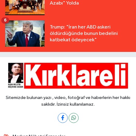
Azabı" Yolda
6
Trump: "İran her ABD askeri
öldürdüğünde bunun bedelini
katbekat ödeyecek"
Sitemizde bulunan yazı , video, fotoğraf ve haberlerin her hakkı
saklıdır. İzinsiz kullanılamaz.