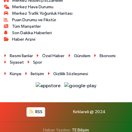
Merkez Nöbetçi Eczaneler
Merkez Hava Durumu
Merkez Trafik Yoğunluk Haritası
Puan Durumu ve Fikstür
Tüm Manşetler
Son Dakika Haberleri
Haber Arşivi
Resmi İlanlar
Özel Haber
Gündem
Ekonomi
Siyaset
Spor
Künye
İletişim
Gizlilik Sözleşmesi
RSS
Kırklareli @ 2024
Haber Yazılımı:
TE Bilişim