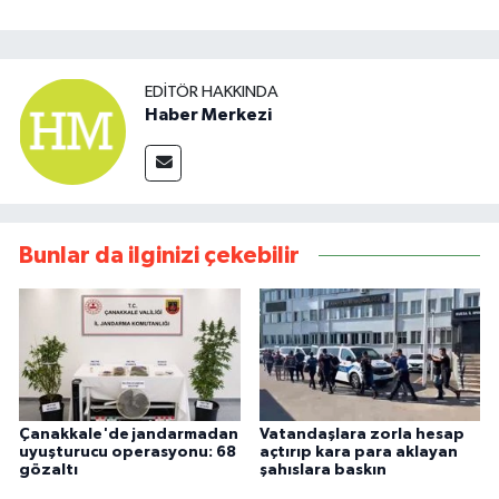
EDITÖR HAKKINDA
Haber Merkezi
Bunlar da ilginizi çekebilir
Çanakkale'de jandarmadan
Vatandaşlara zorla hesap
uyuşturucu operasyonu: 68
açtırıp kara para aklayan
gözaltı
şahıslara baskın