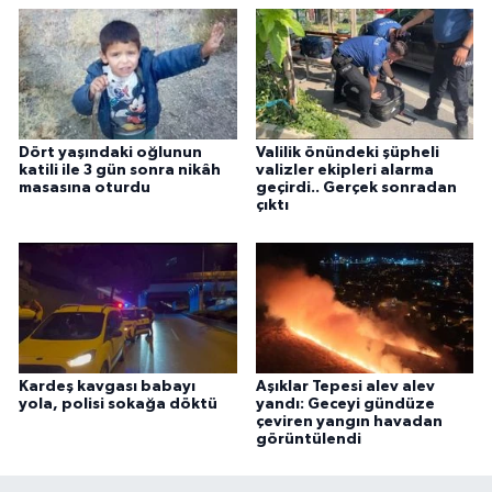
Dört yaşındaki oğlunun
Valilik önündeki şüpheli
katili ile 3 gün sonra nikâh
valizler ekipleri alarma
masasına oturdu
geçirdi.. Gerçek sonradan
çıktı
Kardeş kavgası babayı
Aşıklar Tepesi alev alev
yola, polisi sokağa döktü
yandı: Geceyi gündüze
çeviren yangın havadan
görüntülendi