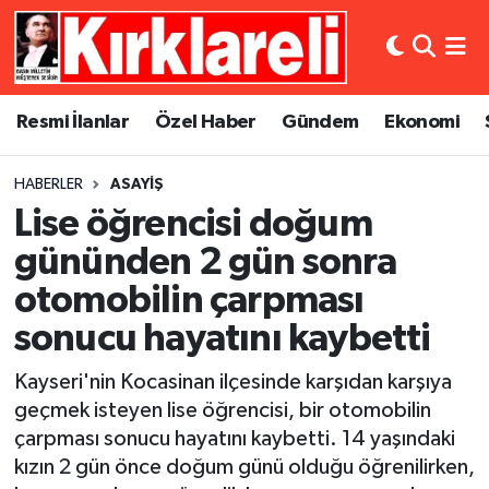
Resmi İlanlar
Asayiş
Künye
Merkez Nöbetçi Eczaneler
Resmi İlanlar
Özel Haber
Gündem
Ekonomi
Özel Haber
Bilim ve Teknoloji
İletişim
Merkez Hava Durumu
HABERLER
ASAYIŞ
Gündem
Dünya
Gizlilik Sözleşmesi
Merkez Trafik Yoğunluk Haritası
Lise öğrencisi doğum
Ekonomi
Eğitim
Süper Lig Puan Durumu ve Fikstür
gününden 2 gün sonra
otomobilin çarpması
Siyaset
Kültür Sanat
Tüm Manşetler
sonucu hayatını kaybetti
Spor
Magazin
Son Dakika Haberleri
Kayseri'nin Kocasinan ilçesinde karşıdan karşıya
geçmek isteyen lise öğrencisi, bir otomobilin
Medya
Haber Arşivi
çarpması sonucu hayatını kaybetti. 14 yaşındaki
kızın 2 gün önce doğum günü olduğu öğrenilirken,
Sağlık