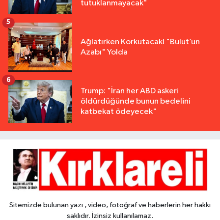
tutuklanmayacak"
5
Ağlatırken Korkutacak! "Bulut’un
Azabı" Yolda
6
Trump: "İran her ABD askeri
öldürdüğünde bunun bedelini
katbekat ödeyecek"
Sitemizde bulunan yazı , video, fotoğraf ve haberlerin her hakkı
saklıdır. İzinsiz kullanılamaz.