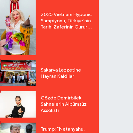
2025 Vietnam Hyponıc
Şampiyonu, Türkiye’nin
Tarihi Zaferinin Gururu
Arzu Yurter’den Bomba
Açılış!
Sakarya Lezzetine
Hayran Kaldılar
Gözde Demirbilek,
Sahnelerin Albümsüz
Assolisti
Trump: "Netanyahu,