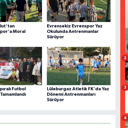
lut'tan
Evrensekiz Evrenspor Yaz
spor'a Moral
Okulunda Antrenmanlar
Sürüyor
2
3
pıralı Futbol
Lüleburgaz Atletik FK'da Yaz
 Tamamlandı
Dönemi Antrenmanları
Sürüyor
4