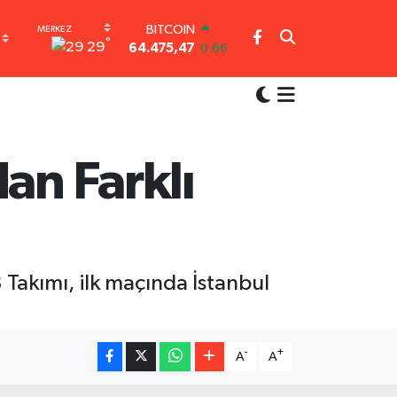
BITCOIN
64.475,47
0.66
°
29
DOLAR
47,5971
0.05
EURO
55,1336
0.18
STERLİN
64,2534
0.22
GRAM ALTIN
an Farklı
6518.23
0.39
BİST100
13.703
0
3 Takımı, ilk maçında İstanbul
-
+
A
A