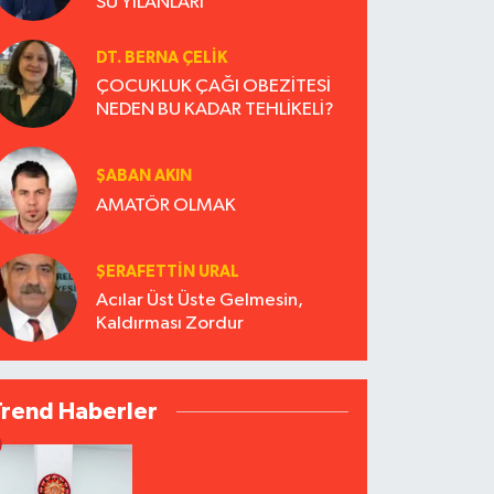
SU YILANLARI
DT. BERNA ÇELIK
ÇOCUKLUK ÇAĞI OBEZİTESİ
NEDEN BU KADAR TEHLİKELİ?
ŞABAN AKIN
AMATÖR OLMAK
ŞERAFETTIN URAL
Acılar Üst Üste Gelmesin,
Kaldırması Zordur
Trend Haberler