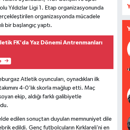
Y
lu Yıldızlar Ligi 1. Etap organizasyonunda
 gerçekleştirilen organizasyonda mücadele
ı bir başlangıç yaptı.
letik FK'da Yaz Dönemi Antrenmanları
e
eburgaz Atletik oyuncuları, oynadıkları ilk
akımını 4-0’lık skorla mağlup etti. Maç
yan ekip, aldığı farklı galibiyetle
ydu.
 elde edilen sonuçtan duyulan memnuniyet dile
ebrik edildi. Genç futbolcuların Kırklareli’ni en