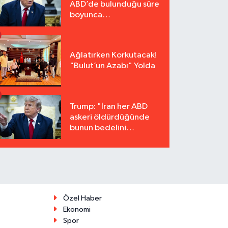
ABD’de bulunduğu süre
boyunca
tutuklanmayacak"
Ağlatırken Korkutacak!
"Bulut’un Azabı" Yolda
Trump: "İran her ABD
askeri öldürdüğünde
bunun bedelini
katbekat ödeyecek"
Özel Haber
Ekonomi
Spor