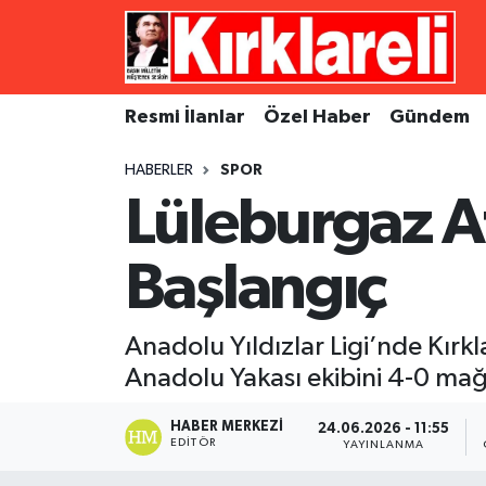
Resmi İlanlar
Asayiş
Künye
Merkez Nöbetçi Eczaneler
Resmi İlanlar
Özel Haber
Gündem
Özel Haber
Bilim ve Teknoloji
İletişim
Merkez Hava Durumu
HABERLER
SPOR
Gündem
Dünya
Gizlilik Sözleşmesi
Merkez Trafik Yoğunluk Haritası
Lüleburgaz At
Ekonomi
Eğitim
Süper Lig Puan Durumu ve Fikstür
Başlangıç
Siyaset
Kültür Sanat
Tüm Manşetler
Anadolu Yıldızlar Ligi’nde Kırkl
Spor
Magazin
Son Dakika Haberleri
Anadolu Yakası ekibini 4-0 mağl
Medya
Haber Arşivi
HABER MERKEZI
24.06.2026 - 11:55
EDITÖR
YAYINLANMA
Sağlık