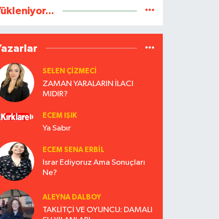
ükleniyor...
Yazarlar
SELEN ÇİZMECİ
ZAMAN YARALARIN İLACI
MIDIR?
ECEM IŞIK
Ya Sabır
ECEM SENA ERBIL
Israr Ediyoruz Ama Sonuçları
Ne?
ALEYNA DALBOY
TAKLİTÇİ VE OYUNCU: DAMALI