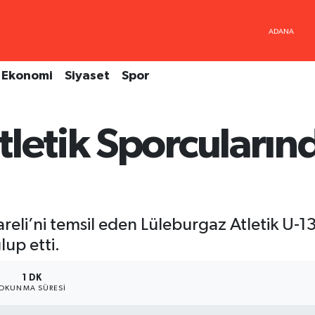
Ekonomi
Siyaset
Spor
letik Sporcularınd
areli’ni temsil eden Lüleburgaz Atletik U-1
up etti.
1 DK
OKUNMA SÜRESI