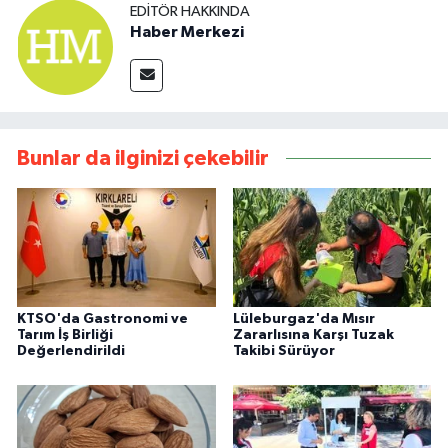
EDITÖR HAKKINDA
Haber Merkezi
Bunlar da ilginizi çekebilir
KTSO'da Gastronomi ve
Lüleburgaz'da Mısır
Tarım İş Birliği
Zararlısına Karşı Tuzak
Değerlendirildi
Takibi Sürüyor