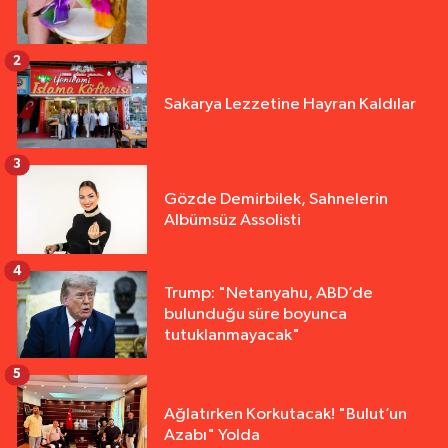
2
Sakarya Lezzetine Hayran Kaldılar
3
Gözde Demirbilek, Sahnelerin
Albümsüz Assolisti
4
Trump: "Netanyahu, ABD’de
bulunduğu süre boyunca
tutuklanmayacak"
5
Ağlatırken Korkutacak! "Bulut’un
Azabı" Yolda