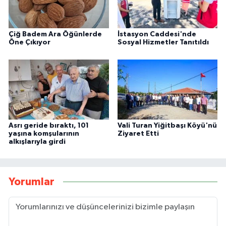
Çiğ Badem Ara Öğünlerde
İstasyon Caddesi'nde
Öne Çıkıyor
Sosyal Hizmetler Tanıtıldı
Asrı geride bıraktı, 101
Vali Turan Yiğitbaşı Köyü'nü
yaşına komşularının
Ziyaret Etti
alkışlarıyla girdi
Yorumlar