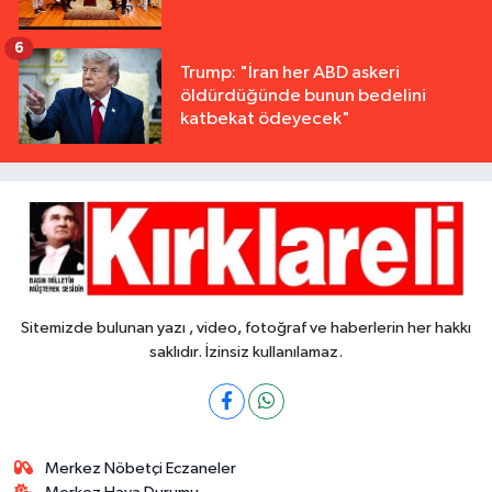
6
Trump: "İran her ABD askeri
öldürdüğünde bunun bedelini
katbekat ödeyecek"
Sitemizde bulunan yazı , video, fotoğraf ve haberlerin her hakkı
saklıdır. İzinsiz kullanılamaz.
Merkez Nöbetçi Eczaneler