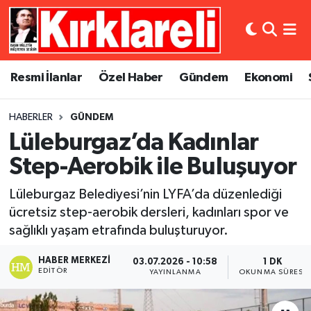
Resmi İlanlar
Asayiş
Künye
Merkez Nöbetçi Eczaneler
Resmi İlanlar
Özel Haber
Gündem
Ekonomi
Özel Haber
Bilim ve Teknoloji
İletişim
Merkez Hava Durumu
HABERLER
GÜNDEM
Gündem
Dünya
Gizlilik Sözleşmesi
Merkez Trafik Yoğunluk Haritası
Lüleburgaz’da Kadınlar
Ekonomi
Eğitim
Süper Lig Puan Durumu ve Fikstür
Step-Aerobik ile Buluşuyor
Lüleburgaz Belediyesi’nin LYFA’da düzenlediği
Siyaset
Kültür Sanat
Tüm Manşetler
ücretsiz step-aerobik dersleri, kadınları spor ve
sağlıklı yaşam etrafında buluşturuyor.
Spor
Magazin
Son Dakika Haberleri
HABER MERKEZI
03.07.2026 - 10:58
1 DK
Medya
Haber Arşivi
EDITÖR
YAYINLANMA
OKUNMA SÜRESI
Sağlık