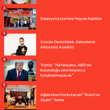
2
Sakarya Lezzetine Hayran Kaldılar
3
Gözde Demirbilek, Sahnelerin
Albümsüz Assolisti
4
Trump: "Netanyahu, ABD’de
bulunduğu süre boyunca
tutuklanmayacak"
5
Ağlatırken Korkutacak! "Bulut’un
Azabı" Yolda