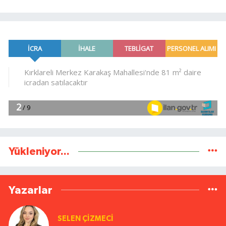
Yükleniyor...
Yazarlar
SELEN ÇİZMECİ