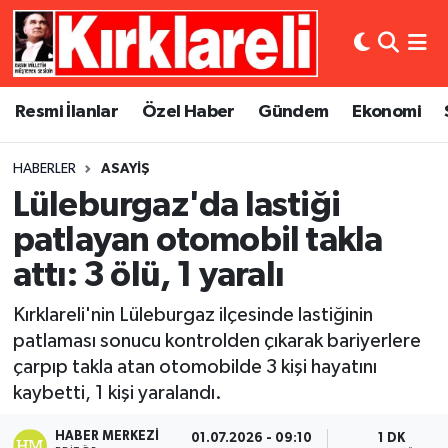
Resmi İlanlar
Asayiş
Künye
Merkez Nöbetçi Eczaneler
Resmi İlanlar
Özel Haber
Gündem
Ekonomi
Özel Haber
Bilim ve Teknoloji
İletişim
Merkez Hava Durumu
HABERLER
ASAYIŞ
Gündem
Dünya
Gizlilik Sözleşmesi
Merkez Trafik Yoğunluk Haritası
Lüleburgaz'da lastiği
Ekonomi
Eğitim
Süper Lig Puan Durumu ve Fikstür
patlayan otomobil takla
attı: 3 ölü, 1 yaralı
Siyaset
Kültür Sanat
Tüm Manşetler
Kırklareli'nin Lüleburgaz ilçesinde lastiğinin
Spor
Magazin
Son Dakika Haberleri
patlaması sonucu kontrolden çıkarak bariyerlere
çarpıp takla atan otomobilde 3 kişi hayatını
Medya
Haber Arşivi
kaybetti, 1 kişi yaralandı.
Sağlık
HABER MERKEZI
01.07.2026 - 09:10
1 DK