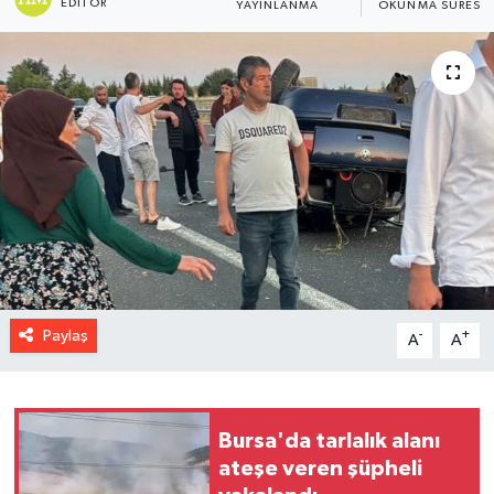
EDITÖR
YAYINLANMA
OKUNMA SÜRESI
Paylaş
-
+
A
A
Bursa'da tarlalık alanı
ateşe veren şüpheli