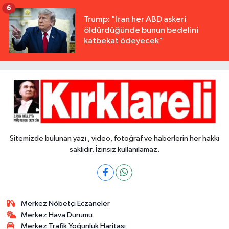
6
Trump: "İran her ABD askeri
öldürdüğünde bunun bedelini
katbekat ödeyecek"
Sitemizde bulunan yazı , video, fotoğraf ve haberlerin her hakkı
saklıdır. İzinsiz kullanılamaz.
Merkez Nöbetçi Eczaneler
Merkez Hava Durumu
Merkez Trafik Yoğunluk Haritası