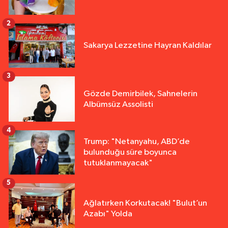
2
Sakarya Lezzetine Hayran Kaldılar
3
Gözde Demirbilek, Sahnelerin
Albümsüz Assolisti
4
Trump: "Netanyahu, ABD’de
bulunduğu süre boyunca
tutuklanmayacak"
5
Ağlatırken Korkutacak! "Bulut’un
Azabı" Yolda