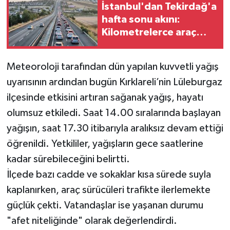
İstanbul'dan Tekirdağ'a
hafta sonu akını:
Kilometrelerce araç
kuyruğu
Meteoroloji tarafından dün yapılan kuvvetli yağış
uyarısının ardından bugün Kırklareli’nin Lüleburgaz
ilçesinde etkisini artıran sağanak yağış, hayatı
olumsuz etkiledi. Saat 14.00 sıralarında başlayan
yağışın, saat 17.30 itibarıyla aralıksız devam ettiği
öğrenildi. Yetkililer, yağışların gece saatlerine
kadar sürebileceğini belirtti.
İlçede bazı cadde ve sokaklar kısa sürede suyla
kaplanırken, araç sürücüleri trafikte ilerlemekte
güçlük çekti. Vatandaşlar ise yaşanan durumu
"afet niteliğinde" olarak değerlendirdi.