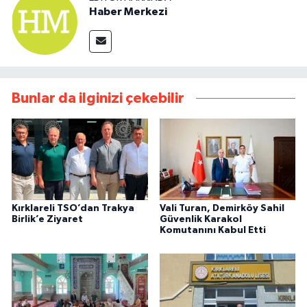
Haber Merkezi
Bunlar da ilginizi çekebilir
Kırklareli TSO’dan Trakya
Vali Turan, Demirköy Sahil
Birlik’e Ziyaret
Güvenlik Karakol
Komutanını Kabul Etti