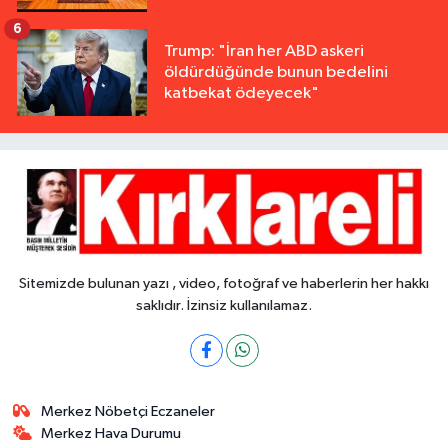
6
Trump: "İran her ABD askeri
öldürdüğünde bunun bedelini
katbekat ödeyecek"
Sitemizde bulunan yazı , video, fotoğraf ve haberlerin her hakkı
saklıdır. İzinsiz kullanılamaz.
Merkez Nöbetçi Eczaneler
Merkez Hava Durumu