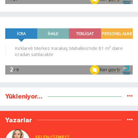
Yükleniyor...
Yazarlar
SELEN ÇİZMECİ