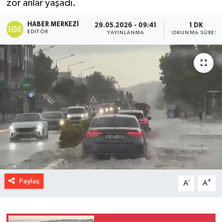
zor anlar yaşadı.
HABER MERKEZI
29.05.2026 - 09:41
1 DK
EDITÖR
YAYINLANMA
OKUNMA SÜRESI
Paylaş
-
+
A
A