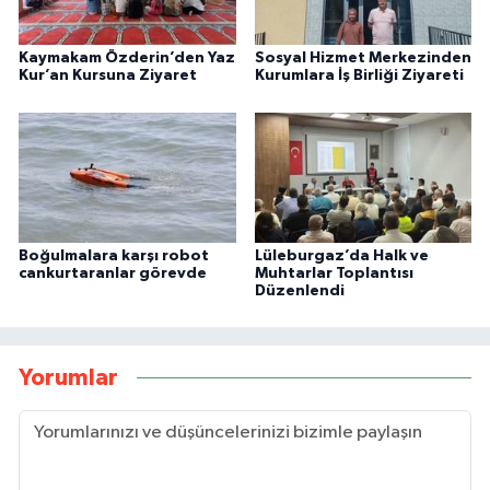
Kaymakam Özderin’den Yaz
Sosyal Hizmet Merkezinden
Kur’an Kursuna Ziyaret
Kurumlara İş Birliği Ziyareti
Boğulmalara karşı robot
Lüleburgaz’da Halk ve
cankurtaranlar görevde
Muhtarlar Toplantısı
Düzenlendi
Yorumlar