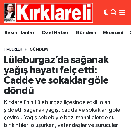
Resmi İlanlar
Asayiş
Künye
Merkez Nöbetçi Eczaneler
Resmi İlanlar
Özel Haber
Gündem
Ekonomi
Özel Haber
Bilim ve Teknoloji
İletişim
Merkez Hava Durumu
HABERLER
GÜNDEM
Gündem
Dünya
Gizlilik Sözleşmesi
Merkez Trafik Yoğunluk Haritası
Lüleburgaz’da sağanak
Ekonomi
Eğitim
Süper Lig Puan Durumu ve Fikstür
yağış hayatı felç etti:
Cadde ve sokaklar göle
Siyaset
Kültür Sanat
Tüm Manşetler
döndü
Spor
Magazin
Son Dakika Haberleri
Kırklareli’nin Lüleburgaz ilçesinde etkili olan
şiddetli sağanak yağış, cadde ve sokakları göle
Medya
Haber Arşivi
çevirdi. Yağış sebebiyle bazı mahallelerde su
birikintileri oluşurken, vatandaşlar ve sürücüler
Sağlık