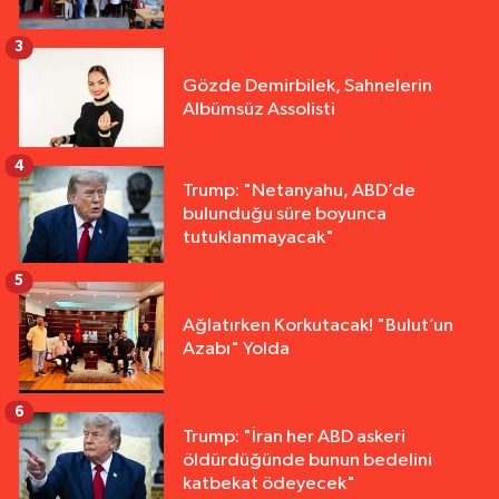
3
Gözde Demirbilek, Sahnelerin
Albümsüz Assolisti
4
Trump: "Netanyahu, ABD’de
bulunduğu süre boyunca
tutuklanmayacak"
5
Ağlatırken Korkutacak! "Bulut’un
Azabı" Yolda
6
Trump: "İran her ABD askeri
öldürdüğünde bunun bedelini
katbekat ödeyecek"