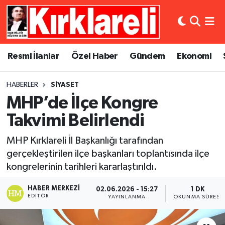
Resmi İlanlar
Asayiş
Künye
Merkez Nöbetçi Eczaneler
Resmi İlanlar
Özel Haber
Gündem
Ekonomi
Özel Haber
Bilim ve Teknoloji
İletişim
Merkez Hava Durumu
HABERLER
SIYASET
Gündem
Dünya
Gizlilik Sözleşmesi
Merkez Trafik Yoğunluk Haritası
MHP’de İlçe Kongre
Ekonomi
Eğitim
Süper Lig Puan Durumu ve Fikstür
Takvimi Belirlendi
MHP Kırklareli İl Başkanlığı tarafından
Siyaset
Kültür Sanat
Tüm Manşetler
gerçekleştirilen ilçe başkanları toplantısında ilçe
kongrelerinin tarihleri kararlaştırıldı.
Spor
Magazin
Son Dakika Haberleri
HABER MERKEZI
02.06.2026 - 15:27
1 DK
Medya
Haber Arşivi
EDITÖR
YAYINLANMA
OKUNMA SÜRESI
Sağlık