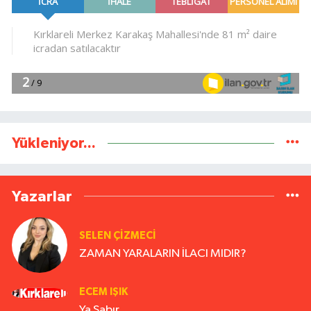
Yükleniyor...
Yazarlar
SELEN ÇİZMECİ
ZAMAN YARALARIN İLACI MIDIR?
ECEM IŞIK
Ya Sabır