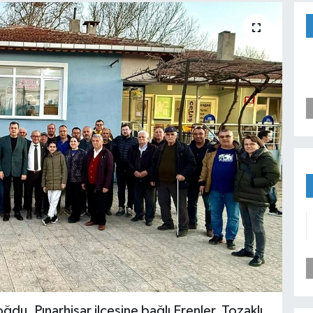
ğdu, Pınarhisar ilçesine bağlı Erenler, Tozaklı,