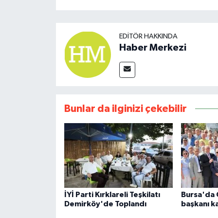
EDITÖR HAKKINDA
Haber Merkezi
Bunlar da ilginizi çekebilir
İYİ Parti Kırklareli Teşkilatı
Bursa'da 
Demirköy'de Toplandı
başkanı k