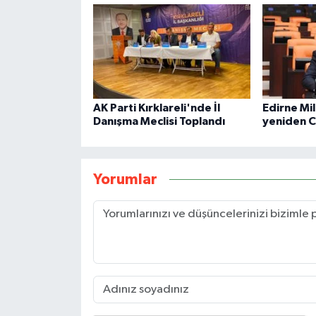
AK Parti Kırklareli'nde İl
Edirne Mil
Danışma Meclisi Toplandı
yeniden 
Yorumlar