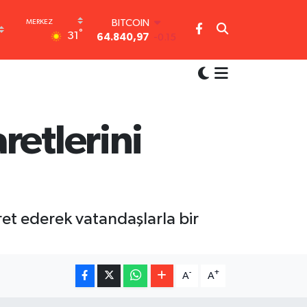
BITCOIN
°
31
64.840,97
-0.15
DOLAR
47,7436
0.18
EURO
55,2510
0.32
STERLİN
64,4811
0.38
retlerini
GRAM ALTIN
6660.55
0
BİST100
13.779
-14
ret ederek vatandaşlarla bir
-
+
A
A