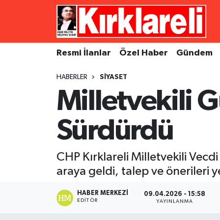
Resmi İlanlar
Asayiş
Künye
Merkez Nöbetçi Eczaneler
Resmi İlanlar
Özel Haber
Gündem
Özel Haber
Bilim ve Teknoloji
İletişim
Merkez Hava Durumu
HABERLER
SIYASET
Gündem
Dünya
Gizlilik Sözleşmesi
Merkez Trafik Yoğunluk Haritası
Milletvekili 
Ekonomi
Eğitim
Süper Lig Puan Durumu ve Fikstür
Sürdürdü
Siyaset
Kültür Sanat
Tüm Manşetler
CHP Kırklareli Milletvekili Vecd
Spor
Magazin
Son Dakika Haberleri
araya geldi, talep ve önerileri y
Medya
Haber Arşivi
HABER MERKEZI
09.04.2026 - 15:58
EDITÖR
YAYINLANMA
Sağlık