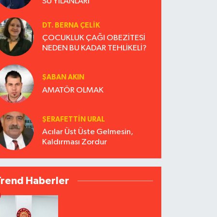
SU YILANLARI
DT. BERNA ÇELIK
ÇOCUKLUK ÇAĞI OBEZİTESİ
NEDEN BU KADAR TEHLİKELİ?
ŞABAN AKIN
AMATÖR OLMAK
ŞERAFETTIN URAL
Acılar Üst Üste Gelmesin,
Kaldırması Zordur
Trend Haberler