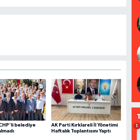
CHP'li belediye
AK Parti Kırklareli İl Yönetimi
1
almadı
Haftalık Toplantısını Yaptı