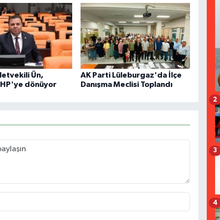
letvekili Ün,
AK Parti Lüleburgaz'da İlçe
CHP'ye dönüyor
Danışma Meclisi Toplandı
2
3
4