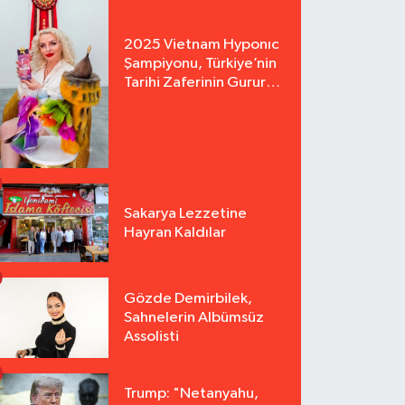
2025 Vietnam Hyponıc
Şampiyonu, Türkiye’nin
Tarihi Zaferinin Gururu
Arzu Yurter’den Bomba
Açılış!
Sakarya Lezzetine
Hayran Kaldılar
Gözde Demirbilek,
Sahnelerin Albümsüz
Assolisti
Trump: "Netanyahu,