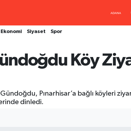
Ekonomi
Siyaset
Spor
Gündoğdu Köy Ziya
i Gündoğdu, Pınarhisar’a bağlı köyleri ziya
erinde dinledi.