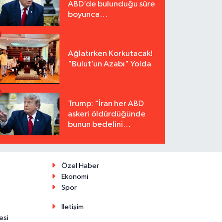
ABD’de bulunduğu süre
boyunca
tutuklanmayacak"
Ağlatırken Korkutacak!
"Bulut’un Azabı" Yolda
Trump: "İran her ABD
askeri öldürdüğünde
bunun bedelini
katbekat ödeyecek"
Özel Haber
Ekonomi
Spor
İletişim
esi