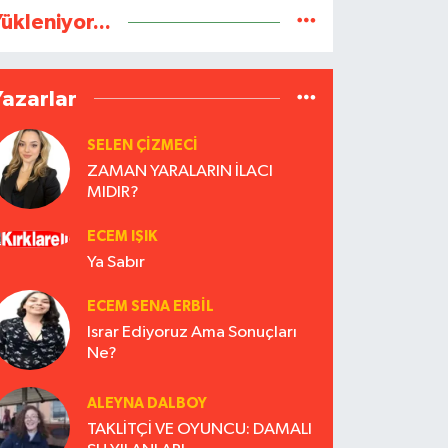
ükleniyor...
Yazarlar
SELEN ÇİZMECİ
ZAMAN YARALARIN İLACI
MIDIR?
ECEM IŞIK
Ya Sabır
ECEM SENA ERBIL
Israr Ediyoruz Ama Sonuçları
Ne?
ALEYNA DALBOY
TAKLİTÇİ VE OYUNCU: DAMALI