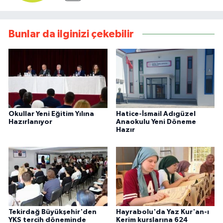
Bunlar da ilginizi çekebilir
Okullar Yeni Eğitim Yılına
Hatice-İsmail Adıgüzel
Hazırlanıyor
Anaokulu Yeni Döneme
Hazır
Tekirdağ Büyükşehir'den
Hayrabolu'da Yaz Kur'an-ı
YKS tercih döneminde
Kerim kurslarına 624