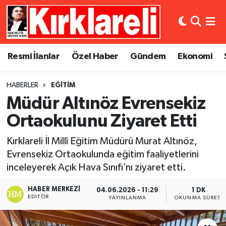
Resmi İlanlar
Asayiş
Künye
Merkez Nöbetçi Eczaneler
Resmi İlanlar
Özel Haber
Gündem
Ekonomi
Özel Haber
Bilim ve Teknoloji
İletişim
Merkez Hava Durumu
HABERLER
EĞITIM
Gündem
Dünya
Gizlilik Sözleşmesi
Merkez Trafik Yoğunluk Haritası
Müdür Altınöz Evrensekiz
Ekonomi
Eğitim
Süper Lig Puan Durumu ve Fikstür
Ortaokulunu Ziyaret Etti
Kırklareli İl Millî Eğitim Müdürü Murat Altınöz,
Siyaset
Kültür Sanat
Tüm Manşetler
Evrensekiz Ortaokulunda eğitim faaliyetlerini
inceleyerek Açık Hava Sınıfı’nı ziyaret etti.
Spor
Magazin
Son Dakika Haberleri
HABER MERKEZI
04.06.2026 - 11:29
1 DK
Medya
Haber Arşivi
EDITÖR
YAYINLANMA
OKUNMA SÜRESI
Sağlık