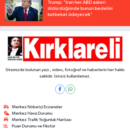
Trump: "İran her ABD askeri
öldürdüğünde bunun bedelini
katbekat ödeyecek"
Sitemizde bulunan yazı , video, fotoğraf ve haberlerin her hakkı
saklıdır. İzinsiz kullanılamaz.
Merkez Nöbetçi Eczaneler
Merkez Hava Durumu
Merkez Trafik Yoğunluk Haritası
Puan Durumu ve Fikstür