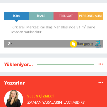
Yükleniyor...
Yazarlar
SELEN ÇİZMECİ
ZAMAN YARALARIN İLACI MIDIR?