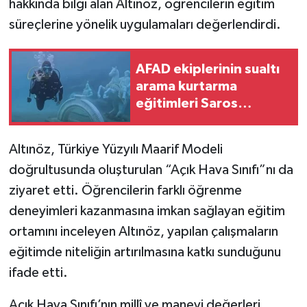
hakkında bilgi alan Altınöz, öğrencilerin eğitim
süreçlerine yönelik uygulamaları değerlendirdi.
AFAD ekiplerinin sualtı
arama kurtarma
eğitimleri Saros
Körfezi'nde sürüyor
Altınöz, Türkiye Yüzyılı Maarif Modeli
doğrultusunda oluşturulan “Açık Hava Sınıfı”nı da
ziyaret etti. Öğrencilerin farklı öğrenme
deneyimleri kazanmasına imkan sağlayan eğitim
ortamını inceleyen Altınöz, yapılan çalışmaların
eğitimde niteliğin artırılmasına katkı sunduğunu
ifade etti.
Açık Hava Sınıfı’nın millî ve manevi değerleri