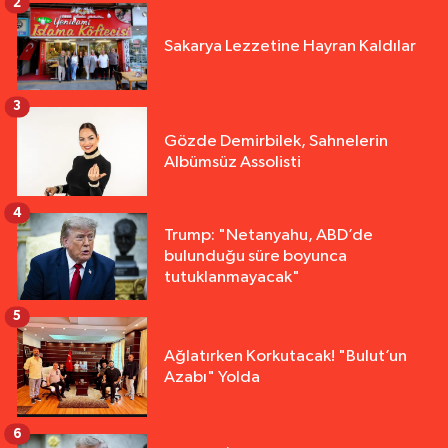
2
Sakarya Lezzetine Hayran Kaldılar
3
Gözde Demirbilek, Sahnelerin
Albümsüz Assolisti
4
Trump: "Netanyahu, ABD’de
bulunduğu süre boyunca
tutuklanmayacak"
5
Ağlatırken Korkutacak! "Bulut’un
Azabı" Yolda
6