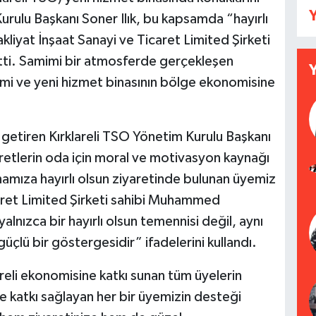
Y
rulu Başkanı Soner Ilık, bu kapsamda “hayırlı
liyat İnşaat Sanayi ve Ticaret Limited Şirketi
tti. Samimi bir atmosferde gerçekleşen
işimi ve yeni hizmet binasının bölge ekonomisine
 getiren Kırklareli TSO Yönetim Kurulu Başkanı
aretlerin oda için moral ve motivasyon kaynağı
inamıza hayırlı olsun ziyaretinde bulunan üyemiz
aret Limited Şirketi sahibi Muhammed
yalnızca bir hayırlı olsun temennisi değil, aynı
çlü bir göstergesidir” ifadelerini kullandı.
areli ekonomisine katkı sunan tüm üyelerin
ze katkı sağlayan her bir üyemizin desteği