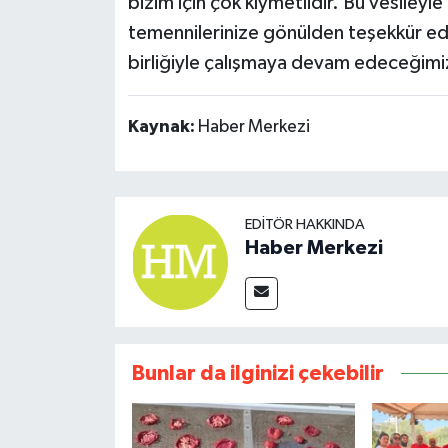
bizim için çok kıymetlidir. Bu vesiley
temennilerinize gönülden teşekkür ediyo
birliğiyle çalışmaya devam edeceğimi
Kaynak:
Haber Merkezi
EDITÖR HAKKINDA
Haber Merkezi
Bunlar da ilginizi çekebilir