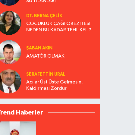
SU YILANLARI
DT. BERNA ÇELIK
ÇOCUKLUK ÇAĞI OBEZİTESİ
NEDEN BU KADAR TEHLİKELİ?
ŞABAN AKIN
AMATÖR OLMAK
ŞERAFETTIN URAL
Acılar Üst Üste Gelmesin,
Kaldırması Zordur
Trend Haberler