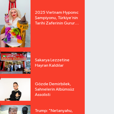
2025 Vietnam Hyponıc
Şampiyonu, Türkiye’nin
Tarihi Zaferinin Gururu
Arzu Yurter’den Bomba
Açılış!
Sakarya Lezzetine
Hayran Kaldılar
Gözde Demirbilek,
Sahnelerin Albümsüz
Assolisti
Trump: "Netanyahu,