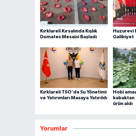
Kırklareli Kırsalında Kışlık
Huzurevi 
Domates Mesaisi Başladı
Galibiyet
Kırklareli TSO'da Su Yönetimi
Hobi amaçl
ve Yatırımları Masaya Yatırıldı
kabaktan 
ürün aldı
Yorumlar