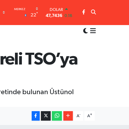
DOLAR
°
22
47,7436
0.18
EURO
55,2510
0.32
STERLİN
64,4811
0.38
GRAM ALTIN
6660.55
0.03
eli TSO’ya
BİST100
13.779
-14
BITCOIN
64.959,79
1.11
yaretinde bulunan Üstünol
-
+
A
A