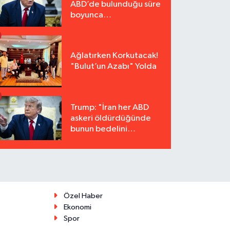
ABD’de bulunduğu süre
boyunca
tutuklanmayacak"
Ağlatırken Korkutacak!
"Bulut’un Azabı" Yolda
Trump: "İran her ABD
askeri öldürdüğünde
bunun bedelini
katbekat ödeyecek"
Özel Haber
Ekonomi
Spor