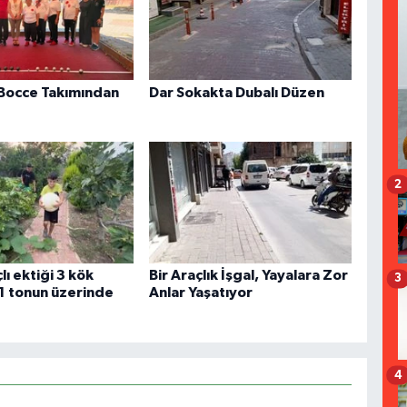
Bocce Takımından
Dar Sokakta Dubalı Düzen
2
ı ektiği 3 kök
Bir Araçlık İşgal, Yayalara Zor
3
1 tonun üzerinde
Anlar Yaşatıyor
4