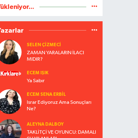
ükleniyor...
Yazarlar
SELEN ÇİZMECİ
ZAMAN YARALARIN İLACI
MIDIR?
ECEM IŞIK
Ya Sabır
ECEM SENA ERBIL
Israr Ediyoruz Ama Sonuçları
Ne?
ALEYNA DALBOY
TAKLİTÇİ VE OYUNCU: DAMALI