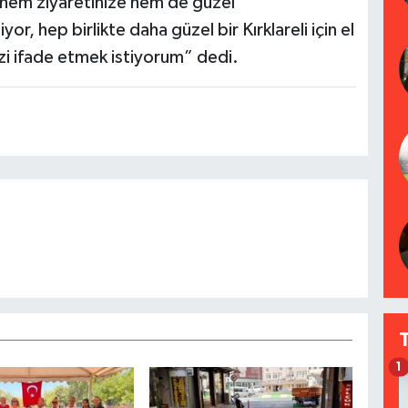
le hem ziyaretinize hem de güzel
r, hep birlikte daha güzel bir Kırklareli için el
zi ifade etmek istiyorum” dedi.
1