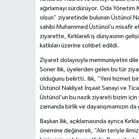
ağırlamayı sürdürüyor. Oda Yönetim Ku
olsun” ziyaretinde bulunan Üstünol Nak
sahibi Muhammed Üstünol’u misafir e
ziyarette, Kırklareli iş dünyasının gel
katkıları üzerine sohbet edildi.
Ziyaret dolayısıyla memnuniyetini dile
Soner Ilık, üyelerden gelen bu tür ziy
olduğunu belirtti. Ilık, “Yeni hizmet b
Üstünol Nakliyat İnşaat Sanayi ve Tic
Üstünol’un bu nazik ziyareti bizim için 
zamanda birlik ve dayanışmamızın da gü
Başkan Ilık, açıklamasında ayrıca Kırkl
önemine değinerek, “Alın teriyle ilimi