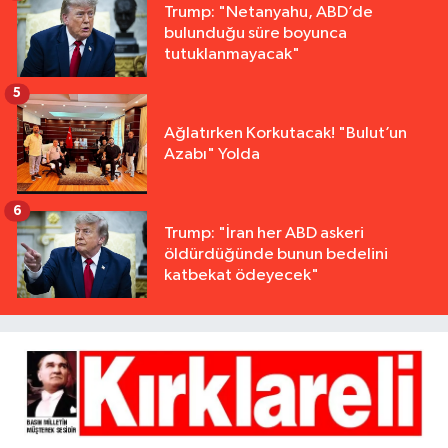
Trump: "Netanyahu, ABD’de
bulunduğu süre boyunca
tutuklanmayacak"
5
Ağlatırken Korkutacak! "Bulut’un
Azabı" Yolda
6
Trump: "İran her ABD askeri
öldürdüğünde bunun bedelini
katbekat ödeyecek"