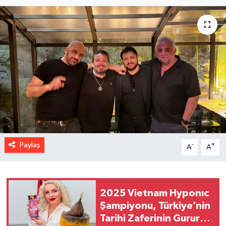
Paylaş
-
+
A
A
2025 Vietnam Hyponıc
Şampiyonu, Türkiye’nin
Tarihi Zaferinin Gururu