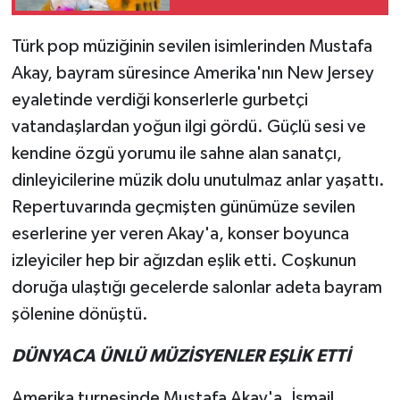
Arzu Yurter’den Bomba
Açılış!
Türk pop müziğinin sevilen isimlerinden Mustafa
Akay, bayram süresince Amerika'nın New Jersey
eyaletinde verdiği konserlerle gurbetçi
vatandaşlardan yoğun ilgi gördü. Güçlü sesi ve
kendine özgü yorumu ile sahne alan sanatçı,
dinleyicilerine müzik dolu unutulmaz anlar yaşattı.
Repertuvarında geçmişten günümüze sevilen
eserlerine yer veren Akay'a, konser boyunca
izleyiciler hep bir ağızdan eşlik etti. Coşkunun
doruğa ulaştığı gecelerde salonlar adeta bayram
şölenine dönüştü.
DÜNYACA ÜNLÜ MÜZİSYENLER EŞLİK ETTİ
Amerika turnesinde Mustafa Akay'a, İsmail