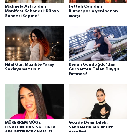
Michaela Astro'dan
Fettah Can'dan
Manifest Kehaneti: Dünya
Bursaspor'a yeni sezon
Sahnesi Kapıda!
marşı
Hilal Gür, Müzikte Yarayı
Kenan Gündoğdu'dan
Saklayamazsınız
Gurbetten Gelen Duygu
Fırtınası!
MÜKERREM MÜGE
Gözde Demirbilek,
ONAYDIN'DAN SAĞLIKTA
Sahnelerin Albümsüz
SES GETİRECEK HAMLE!
Assolisti