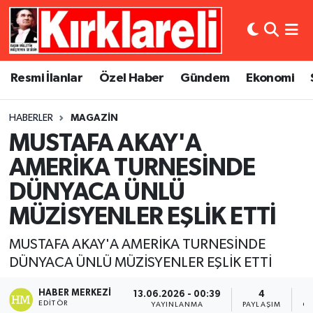
Resmi İlanlar
Asayiş
Künye
Merkez Nöbetçi Eczaneler
Resmi İlanlar
Özel Haber
Gündem
Ekonomi
Özel Haber
Bilim ve Teknoloji
İletişim
Merkez Hava Durumu
HABERLER
MAGAZIN
Gündem
Dünya
Gizlilik Sözleşmesi
Merkez Trafik Yoğunluk Haritası
MUSTAFA AKAY'A
Ekonomi
Eğitim
Süper Lig Puan Durumu ve Fikstür
AMERİKA TURNESİNDE
DÜNYACA ÜNLÜ
Siyaset
Kültür Sanat
Tüm Manşetler
MÜZİSYENLER EŞLİK ETTİ
Spor
Magazin
Son Dakika Haberleri
MUSTAFA AKAY'A AMERİKA TURNESİNDE
DÜNYACA ÜNLÜ MÜZİSYENLER EŞLİK ETTİ
Medya
Haber Arşivi
HABER MERKEZI
13.06.2026 - 00:39
4
Sağlık
EDITÖR
YAYINLANMA
PAYLAŞIM
OK