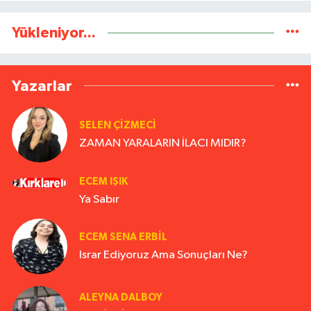
Yükleniyor...
Yazarlar
SELEN ÇİZMECİ
ZAMAN YARALARIN İLACI MIDIR?
ECEM IŞIK
Ya Sabır
ECEM SENA ERBIL
Israr Ediyoruz Ama Sonuçları Ne?
ALEYNA DALBOY