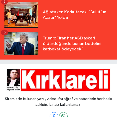
5
Ağlatırken Korkutacak! "Bulut’un
Azabı" Yolda
6
Trump: "İran her ABD askeri
öldürdüğünde bunun bedelini
katbekat ödeyecek"
Sitemizde bulunan yazı , video, fotoğraf ve haberlerin her hakkı
saklıdır. İzinsiz kullanılamaz.