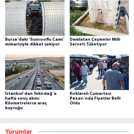
Bursa'daki 'Sunrooflu Cami'
Damlatan Çeşmeler Milli
mimarisiyle dikkat çekiyor
Serveti Tüketiyor
İstanbul'dan Tekirdağ'a
Kırklareli Cumartesi
hafta sonu akını:
Pazarı'nda Fiyatlar Belli
Kilometrelerce araç
Oldu
kuyruğu
Yorumlar