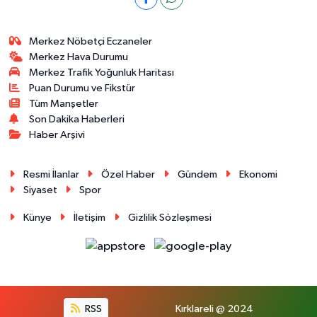
Merkez Nöbetçi Eczaneler
Merkez Hava Durumu
Merkez Trafik Yoğunluk Haritası
Puan Durumu ve Fikstür
Tüm Manşetler
Son Dakika Haberleri
Haber Arşivi
Resmi İlanlar
Özel Haber
Gündem
Ekonomi
Siyaset
Spor
Künye
İletişim
Gizlilik Sözleşmesi
RSS
Kırklareli @ 2024