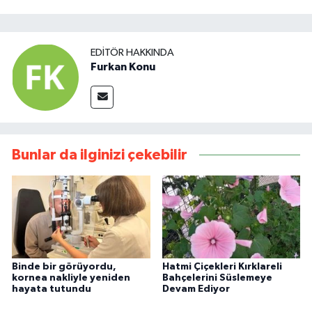
EDITÖR HAKKINDA
Furkan Konu
Bunlar da ilginizi çekebilir
Binde bir görüyordu,
Hatmi Çiçekleri Kırklareli
kornea nakliyle yeniden
Bahçelerini Süslemeye
hayata tutundu
Devam Ediyor