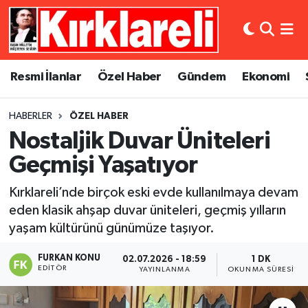
Resmi İlanlar
Asayiş
Künye
Merkez Nöbetçi Eczaneler
Resmi İlanlar
Özel Haber
Gündem
Ekonomi
Özel Haber
Bilim ve Teknoloji
İletişim
Merkez Hava Durumu
HABERLER
ÖZEL HABER
Gündem
Dünya
Gizlilik Sözleşmesi
Merkez Trafik Yoğunluk Haritası
Nostaljik Duvar Üniteleri
Ekonomi
Eğitim
Süper Lig Puan Durumu ve Fikstür
Geçmişi Yaşatıyor
Kırklareli’nde birçok eski evde kullanılmaya devam
Siyaset
Kültür Sanat
Tüm Manşetler
eden klasik ahşap duvar üniteleri, geçmiş yılların
yaşam kültürünü günümüze taşıyor.
Spor
Magazin
Son Dakika Haberleri
FURKAN KONU
02.07.2026 - 18:59
1 DK
Medya
Haber Arşivi
EDITÖR
YAYINLANMA
OKUNMA SÜRESI
Sağlık