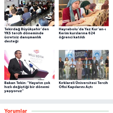
Tekirdağ Büyükşehir'den
Hayrabolu'da Yaz Kur'an-ı
YKS tercih döneminde
Kerim kurslarına 624
ücretsiz danışmanlık
öğrenci katıldı
desteği
Bakan Tekin: "Hayatın çok
Kırklareli Üniversitesi Tercih
hızlı değiştiği bir dönemi
Ofisi Kapılarını Açtı
yaşıyoruz"
Yorumlar