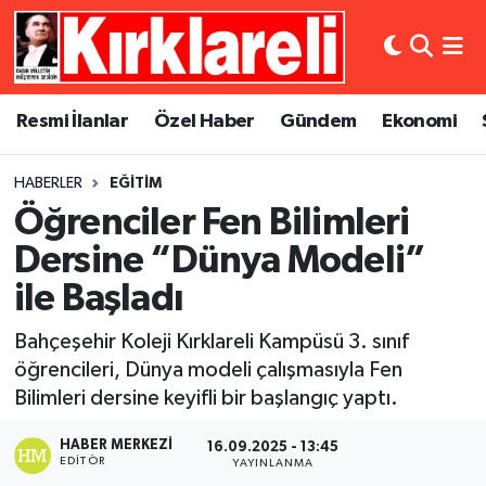
Resmi İlanlar
Asayiş
Künye
Merkez Nöbetçi Eczaneler
Resmi İlanlar
Özel Haber
Gündem
Ekonomi
Özel Haber
Bilim ve Teknoloji
İletişim
Merkez Hava Durumu
HABERLER
EĞITIM
Gündem
Dünya
Gizlilik Sözleşmesi
Merkez Trafik Yoğunluk Haritası
Öğrenciler Fen Bilimleri
Ekonomi
Eğitim
Süper Lig Puan Durumu ve Fikstür
Dersine “Dünya Modeli”
ile Başladı
Siyaset
Kültür Sanat
Tüm Manşetler
Bahçeşehir Koleji Kırklareli Kampüsü 3. sınıf
Spor
Magazin
Son Dakika Haberleri
öğrencileri, Dünya modeli çalışmasıyla Fen
Bilimleri dersine keyifli bir başlangıç yaptı.
Medya
Haber Arşivi
HABER MERKEZI
16.09.2025 - 13:45
EDITÖR
YAYINLANMA
Sağlık