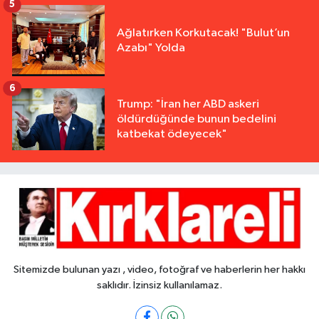
5
Ağlatırken Korkutacak! "Bulut’un
Azabı" Yolda
6
Trump: "İran her ABD askeri
öldürdüğünde bunun bedelini
katbekat ödeyecek"
Sitemizde bulunan yazı , video, fotoğraf ve haberlerin her hakkı
saklıdır. İzinsiz kullanılamaz.