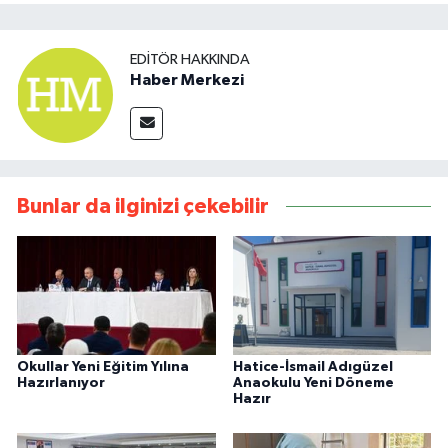
EDITÖR HAKKINDA
Haber Merkezi
Bunlar da ilginizi çekebilir
Okullar Yeni Eğitim Yılına
Hatice-İsmail Adıgüzel
Hazırlanıyor
Anaokulu Yeni Döneme
Hazır