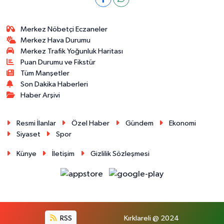
Merkez Nöbetçi Eczaneler
Merkez Hava Durumu
Merkez Trafik Yoğunluk Haritası
Puan Durumu ve Fikstür
Tüm Manşetler
Son Dakika Haberleri
Haber Arşivi
Resmi İlanlar
Özel Haber
Gündem
Ekonomi
Siyaset
Spor
Künye
İletişim
Gizlilik Sözleşmesi
RSS
Kırklareli @ 2024