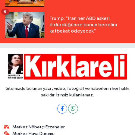
6
Trump: "İran her ABD askeri
öldürdüğünde bunun bedelini
katbekat ödeyecek"
Sitemizde bulunan yazı , video, fotoğraf ve haberlerin her hakkı
saklıdır. İzinsiz kullanılamaz.
Merkez Nöbetçi Eczaneler
Merkez Hava Durumu