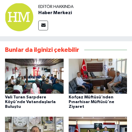
EDITÖR HAKKINDA
Haber Merkezi
Bunlar da ilginizi çekebilir
Vali Turan Sarpdere
Kofçaz Müftüsü'nden
Köyü'nde Vatandaşlarla
Pınarhisar Müftüsü'ne
Buluştu
Ziyaret