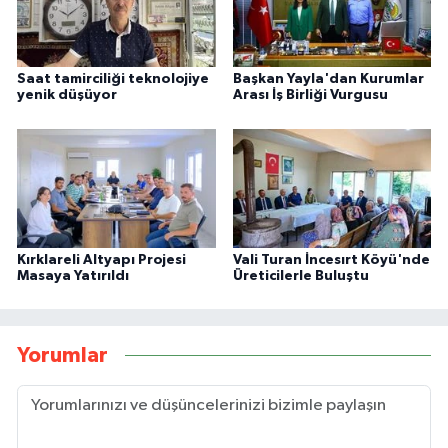
Saat tamirciliği teknolojiye
Başkan Yayla'dan Kurumlar
yenik düşüyor
Arası İş Birliği Vurgusu
Kırklareli Altyapı Projesi
Vali Turan İncesırt Köyü'nde
Masaya Yatırıldı
Üreticilerle Buluştu
Yorumlar