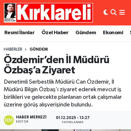
Resmi İlanlar
Asayiş
Künye
Merkez Nöbetçi Eczaneler
Resmi İlanlar
Özel Haber
Gündem
Ekonomi
Özel Haber
Bilim ve Teknoloji
İletişim
Merkez Hava Durumu
HABERLER
GÜNDEM
Gündem
Dünya
Gizlilik Sözleşmesi
Merkez Trafik Yoğunluk Haritası
Özdemir’den İl Müdürü
Ekonomi
Eğitim
Süper Lig Puan Durumu ve Fikstür
Özbaş’a Ziyaret
Denetimli Serbestlik Müdürü Can Özdemir, İl
Siyaset
Kültür Sanat
Tüm Manşetler
Müdürü Bilgin Özbaş’ı ziyaret ederek mevcut iş
birlikleri ve gelecekte planlanan ortak çalışmalar
Spor
Magazin
Son Dakika Haberleri
üzerine görüş alışverişinde bulundu.
Medya
Haber Arşivi
HABER MERKEZI
01.12.2025 - 13:27
EDITÖR
YAYINLANMA
Sağlık