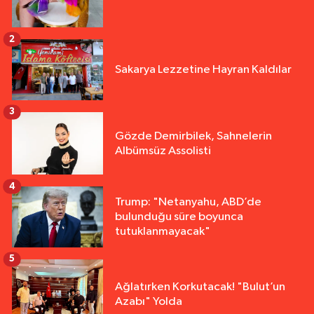
2
Sakarya Lezzetine Hayran Kaldılar
3
Gözde Demirbilek, Sahnelerin
Albümsüz Assolisti
4
Trump: "Netanyahu, ABD’de
bulunduğu süre boyunca
tutuklanmayacak"
5
Ağlatırken Korkutacak! "Bulut’un
Azabı" Yolda