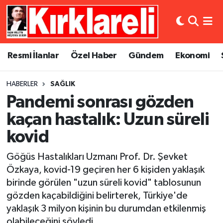
Resmi İlanlar
Asayiş
Künye
Merkez Nöbetçi Eczaneler
Resmi İlanlar
Özel Haber
Gündem
Ekonomi
Özel Haber
Bilim ve Teknoloji
İletişim
Merkez Hava Durumu
HABERLER
SAĞLIK
Gündem
Dünya
Gizlilik Sözleşmesi
Merkez Trafik Yoğunluk Haritası
Pandemi sonrası gözden
Ekonomi
Eğitim
Süper Lig Puan Durumu ve Fikstür
kaçan hastalık: Uzun süreli
kovid
Siyaset
Kültür Sanat
Tüm Manşetler
Göğüs Hastalıkları Uzmanı Prof. Dr. Şevket
Spor
Magazin
Son Dakika Haberleri
Özkaya, kovid-19 geçiren her 6 kişiden yaklaşık
birinde görülen "uzun süreli kovid" tablosunun
Medya
Haber Arşivi
gözden kaçabildiğini belirterek, Türkiye'de
yaklaşık 3 milyon kişinin bu durumdan etkilenmiş
Sağlık
olabileceğini söyledi.