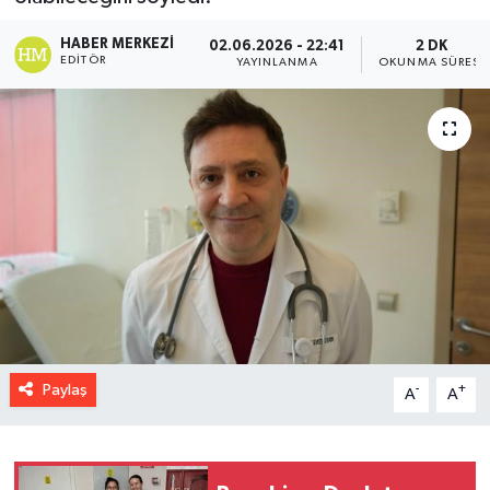
HABER MERKEZI
02.06.2026 - 22:41
2 DK
EDITÖR
YAYINLANMA
OKUNMA SÜRESI
Paylaş
-
+
A
A