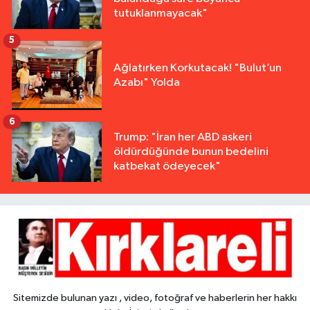
tutuklanmayacak"
5
Ağlatırken Korkutacak! "Bulut’un
Azabı" Yolda
6
Trump: "İran her ABD askeri
öldürdüğünde bunun bedelini
katbekat ödeyecek"
Sitemizde bulunan yazı , video, fotoğraf ve haberlerin her hakkı