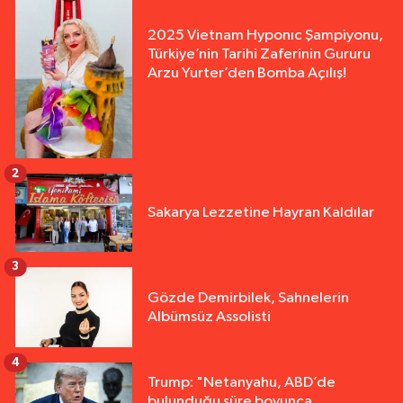
2025 Vietnam Hyponıc Şampiyonu,
Türkiye’nin Tarihi Zaferinin Gururu
Arzu Yurter’den Bomba Açılış!
2
Sakarya Lezzetine Hayran Kaldılar
3
Gözde Demirbilek, Sahnelerin
Albümsüz Assolisti
4
Trump: "Netanyahu, ABD’de
bulunduğu süre boyunca