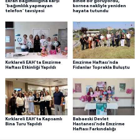
Ekran bağımlılığına karşı
Binde bir görüyordu,
'bağımlılık yapmayan
kornea nakliyle yeniden
telefon' tavsiyesi
hayata tutundu
Kırklareli EAH’ta Emzirme
Emzirme Haftası’nda
Haftası Etkinliği Yapıldı
Fidanlar Toprakla Buluştu
Kırklareli EAH’ta Kapsamlı
Babaeski Devlet
Bina Turu Yapıldı
Hastanesi’nde Emzirme
Haftası Farkındalığı