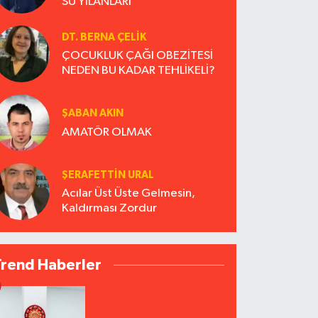
SU YILANLARI
DT. BERNA ÇELIK
ÇOCUKLUK ÇAĞI OBEZİTESİ
NEDEN BU KADAR TEHLİKELİ?
ŞABAN AKIN
AMATÖR OLMAK
ŞERAFETTIN URAL
Acılar Üst Üste Gelmesin,
Kaldırması Zordur
Trend Haberler