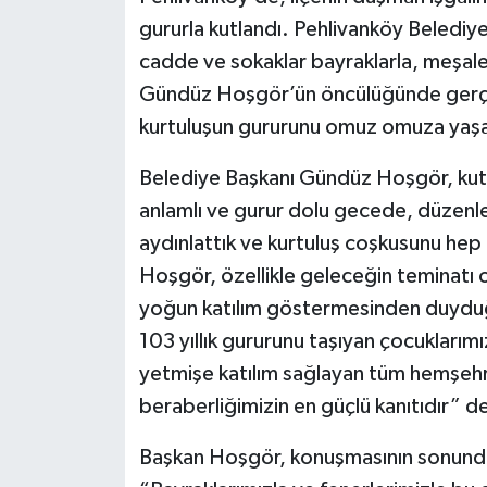
gururla kutlandı. Pehlivanköy Belediy
cadde ve sokaklar bayraklarla, meşale
Gündüz Hoşgör’ün öncülüğünde gerçek
kurtuluşun gururunu omuz omuza yaşa
Belediye Başkanı Gündüz Hoşgör, ku
anlamlı ve gurur dolu gecede, düzenled
aydınlattık ve kurtuluş coşkusunu hep bi
Hoşgör, özellikle geleceğin teminatı o
yoğun katılım göstermesinden duyduğ
103 yıllık gururunu taşıyan çocukları
yetmişe katılım sağlayan tüm hemşehri
beraberliğimizin en güçlü kanıtıdır” d
Başkan Hoşgör, konuşmasının sonunda 