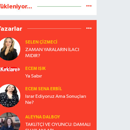
ükleniyor...
Yazarlar
SELEN ÇİZMECİ
ZAMAN YARALARIN İLACI
MIDIR?
ECEM IŞIK
Ya Sabır
ECEM SENA ERBIL
Israr Ediyoruz Ama Sonuçları
Ne?
ALEYNA DALBOY
TAKLİTÇİ VE OYUNCU: DAMALI