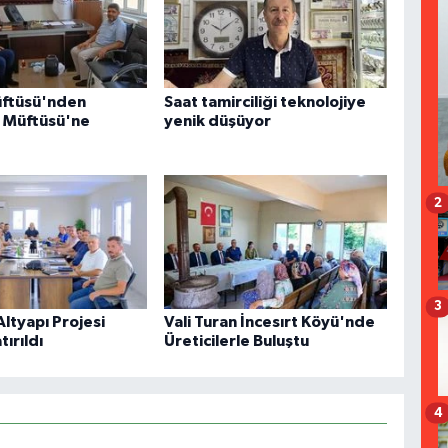
üftüsü'nden
Saat tamirciliği teknolojiye
r Müftüsü'ne
yenik düşüyor
2
3
 Altyapı Projesi
Vali Turan İncesırt Köyü'nde
ırıldı
Üreticilerle Buluştu
4