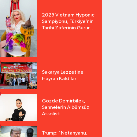
2025 Vietnam Hyponıc
Şampiyonu, Türkiye’nin
Tarihi Zaferinin Gururu
Arzu Yurter’den Bomba
Açılış!
Sakarya Lezzetine
Hayran Kaldılar
Gözde Demirbilek,
Sahnelerin Albümsüz
Assolisti
Trump: "Netanyahu,