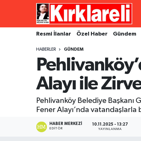
Resmi İlanlar
Asayiş
Künye
Merkez Nöbetçi Eczaneler
Resmi İlanlar
Özel Haber
Gündem
Özel Haber
Bilim ve Teknoloji
İletişim
Merkez Hava Durumu
HABERLER
GÜNDEM
Gündem
Dünya
Gizlilik Sözleşmesi
Merkez Trafik Yoğunluk Haritası
Pehlivanköy’
Ekonomi
Eğitim
Süper Lig Puan Durumu ve Fikstür
Alayı ile Zirv
Siyaset
Kültür Sanat
Tüm Manşetler
Pehlivanköy Belediye Başkanı G
Spor
Magazin
Son Dakika Haberleri
Fener Alayı’nda vatandaşlarla b
Medya
Haber Arşivi
HABER MERKEZI
10.11.2025 - 13:27
EDITÖR
YAYINLANMA
Sağlık