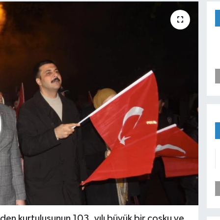
den kurtuluşunun 103. yılı büyük bir coşku ve