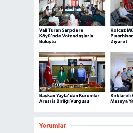
Vali Turan Sarpdere
Kofçaz M
Köyü'nde Vatandaşlarla
Pınarhisa
Buluştu
Ziyaret
Başkan Yayla'dan Kurumlar
Kırklareli
Arası İş Birliği Vurgusu
Masaya Yat
Yorumlar