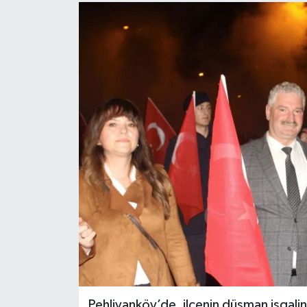
Pehlivanköy’de, ilçenin düşman işgalin