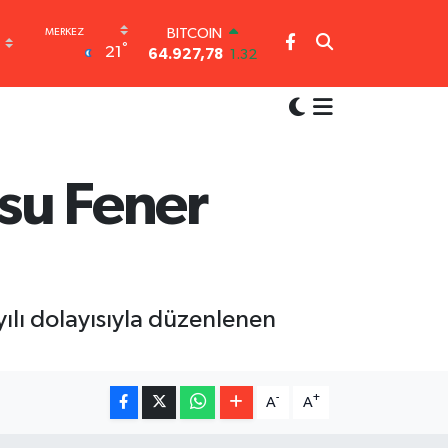
64.927,78
1.32
DOLAR
°
21
47,5894
0.08
EURO
55,0398
-0.02
STERLİN
64,1581
0.16
GRAM ALTIN
su Fener
6527.85
0.54
BİST100
13.703
11
ılı dolayısıyla düzenlenen
-
+
A
A