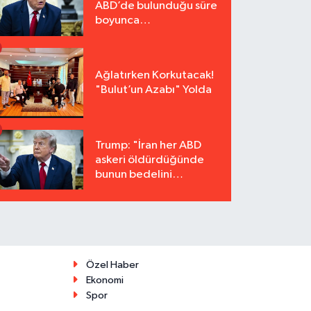
ABD’de bulunduğu süre
boyunca
tutuklanmayacak"
Ağlatırken Korkutacak!
"Bulut’un Azabı" Yolda
Trump: "İran her ABD
askeri öldürdüğünde
bunun bedelini
katbekat ödeyecek"
Özel Haber
Ekonomi
Spor