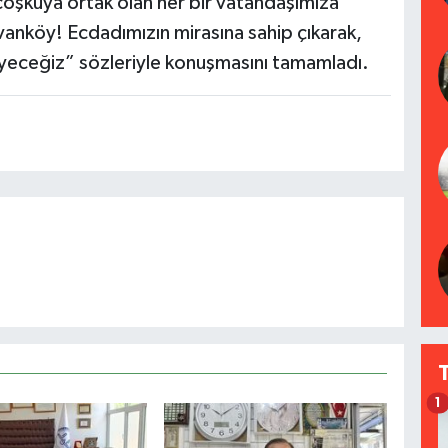
 coşkuya ortak olan her bir vatandaşımıza
vanköy! Ecdadımızın mirasına sahip çıkarak,
rüyeceğiz” sözleriyle konuşmasını tamamladı.
1