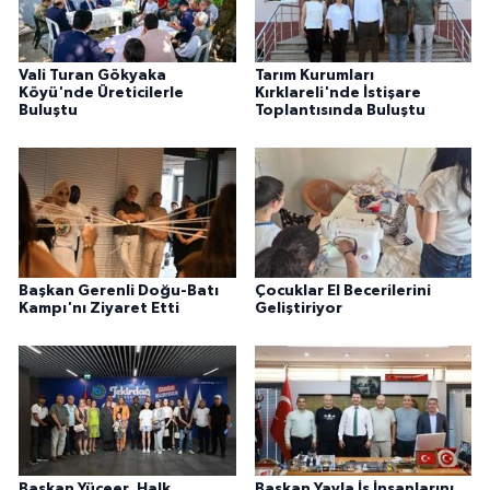
Vali Turan Gökyaka
Tarım Kurumları
Köyü'nde Üreticilerle
Kırklareli'nde İstişare
Buluştu
Toplantısında Buluştu
Başkan Gerenli Doğu-Batı
Çocuklar El Becerilerini
Kampı'nı Ziyaret Etti
Geliştiriyor
Başkan Yüceer, Halk
Başkan Yayla İş İnsanlarını