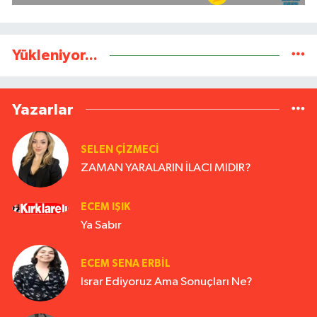
Yükleniyor...
Yazarlar
SELEN ÇİZMECİ
ZAMAN YARALARIN İLACI MIDIR?
ECEM IŞIK
Ya Sabır
ECEM SENA ERBIL
Israr Ediyoruz Ama Sonuçları Ne?