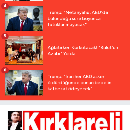
4
Trump: "Netanyahu, ABD’de
bulunduğu süre boyunca
tutuklanmayacak"
5
Ağlatırken Korkutacak! "Bulut’un
Azabı" Yolda
6
Trump: "İran her ABD askeri
öldürdüğünde bunun bedelini
katbekat ödeyecek"