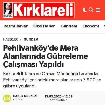
Resmi İlanlar
Asayiş
Künye
Merkez Nöbetçi Eczaneler
Resmi İlanlar
Özel Haber
Gündem
Ekonomi
Özel Haber
Bilim ve Teknoloji
İletişim
Merkez Hava Durumu
HABERLER
GÜNDEM
Gündem
Dünya
Gizlilik Sözleşmesi
Merkez Trafik Yoğunluk Haritası
Pehlivanköy’de Mera
Ekonomi
Eğitim
Süper Lig Puan Durumu ve Fikstür
Alanlarında Gübreleme
Çalışması Yapıldı
Siyaset
Kültür Sanat
Tüm Manşetler
Kırklareli İl Tarım ve Orman Müdürlüğü tarafından
Spor
Magazin
Son Dakika Haberleri
Pehlivanköy ilçesindeki mera alanlarında 7.900 kg
gübre uygulandı.
Medya
Haber Arşivi
HABER MERKEZI
13.03.2025 - 12:59
EDITÖR
YAYINLANMA
Sağlık