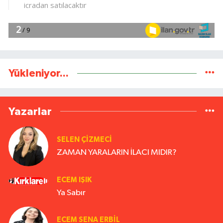
Yükleniyor...
Yazarlar
SELEN ÇİZMECİ
ZAMAN YARALARIN İLACI MIDIR?
ECEM IŞIK
Ya Sabır
ECEM SENA ERBIL