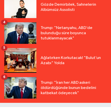
Gözde Demirbilek, Sahnelerin
Albümsüz Assolisti
4
Trump: "Netanyahu, ABD’de
bulunduğu süre boyunca
tutuklanmayacak"
5
Ağlatırken Korkutacak! "Bulut’un
Azabı" Yolda
6
Trump: "İran her ABD askeri
öldürdüğünde bunun bedelini
katbekat ödeyecek"