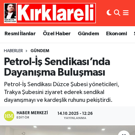
Resmi İlanlar
Asayiş
Künye
Merkez Nöbetçi Eczaneler
Resmi İlanlar
Özel Haber
Gündem
Ekonomi
Özel Haber
Bilim ve Teknoloji
İletişim
Merkez Hava Durumu
HABERLER
GÜNDEM
Gündem
Dünya
Gizlilik Sözleşmesi
Merkez Trafik Yoğunluk Haritası
Petrol-İş Sendikası’nda
Ekonomi
Eğitim
Süper Lig Puan Durumu ve Fikstür
Dayanışma Buluşması
Petrol-İş Sendikası Düzce Şubesi yöneticileri,
Siyaset
Kültür Sanat
Tüm Manşetler
Trakya Şubesini ziyaret ederek sendikal
dayanışmayı ve kardeşlik ruhunu pekiştirdi.
Spor
Magazin
Son Dakika Haberleri
HABER MERKEZI
14.10.2025 - 12:26
Medya
Haber Arşivi
EDITÖR
YAYINLANMA
Sağlık