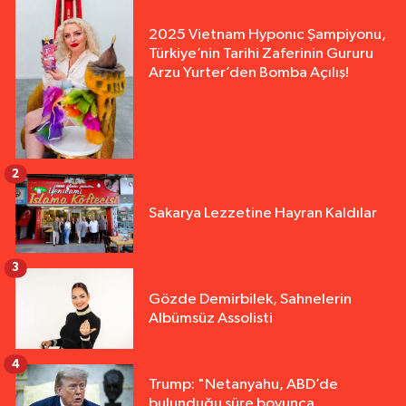
2025 Vietnam Hyponıc Şampiyonu,
Türkiye’nin Tarihi Zaferinin Gururu
Arzu Yurter’den Bomba Açılış!
2
Sakarya Lezzetine Hayran Kaldılar
3
Gözde Demirbilek, Sahnelerin
Albümsüz Assolisti
4
Trump: "Netanyahu, ABD’de
bulunduğu süre boyunca