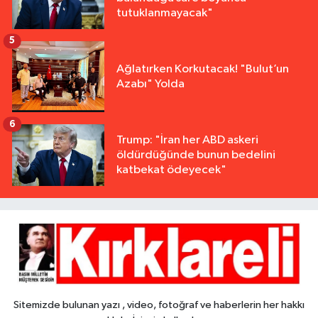
tutuklanmayacak"
5
Ağlatırken Korkutacak! "Bulut’un
Azabı" Yolda
6
Trump: "İran her ABD askeri
öldürdüğünde bunun bedelini
katbekat ödeyecek"
Sitemizde bulunan yazı , video, fotoğraf ve haberlerin her hakkı