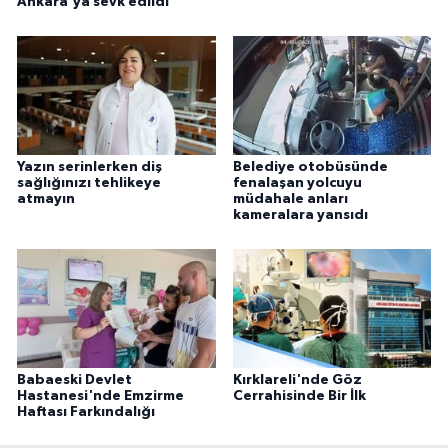
Ankara'ya sevk edildi
Yazın serinlerken diş
Belediye otobüsünde
sağlığınızı tehlikeye
fenalaşan yolcuyu
atmayın
müdahale anları
kameralara yansıdı
Babaeski Devlet
Kırklareli'nde Göz
Hastanesi'nde Emzirme
Cerrahisinde Bir İlk
Haftası Farkındalığı