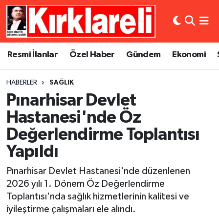
Resmi İlanlar
Asayiş
Künye
Merkez Nöbetçi Eczaneler
Resmi İlanlar
Özel Haber
Gündem
Ekonomi
Özel Haber
Bilim ve Teknoloji
İletişim
Merkez Hava Durumu
HABERLER
SAĞLIK
Gündem
Dünya
Gizlilik Sözleşmesi
Merkez Trafik Yoğunluk Haritası
Pınarhisar Devlet
Ekonomi
Eğitim
Süper Lig Puan Durumu ve Fikstür
Hastanesi'nde Öz
Değerlendirme Toplantısı
Siyaset
Kültür Sanat
Tüm Manşetler
Yapıldı
Spor
Magazin
Son Dakika Haberleri
Pınarhisar Devlet Hastanesi'nde düzenlenen
2026 yılı 1. Dönem Öz Değerlendirme
Medya
Haber Arşivi
Toplantısı'nda sağlık hizmetlerinin kalitesi ve
iyileştirme çalışmaları ele alındı.
Sağlık