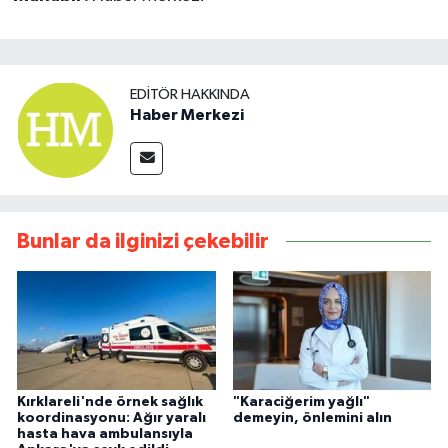
EDITÖR HAKKINDA
Haber Merkezi
Bunlar da ilginizi çekebilir
Kırklareli'nde örnek sağlık
"Karaciğerim yağlı"
koordinasyonu: Ağır yaralı
demeyin, önlemini alın
hasta hava ambulansıyla