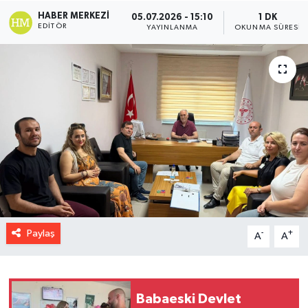
HABER MERKEZI
05.07.2026 - 15:10
1 DK
EDITÖR
YAYINLANMA
OKUNMA SÜRESI
Paylaş
-
+
A
A
Babaeski Devlet