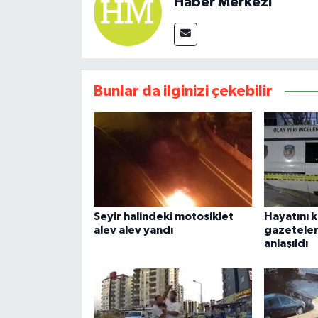
Haber Merkezi
Bunlar da ilginizi çekebilir
Seyir halindeki motosiklet
Hayatını 
alev alev yandı
gazeteler
anlaşıldı