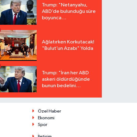
Trump: "Netanyahu,
ABD’de bulunduğu süre
boyunca
tutuklanmayacak"
Ağlatırken Korkutacak!
"Bulut’un Azabı" Yolda
Trump: "İran her ABD
askeri öldürdüğünde
bunun bedelini
katbekat ödeyecek"
Özel Haber
Ekonomi
Spor
İletişim