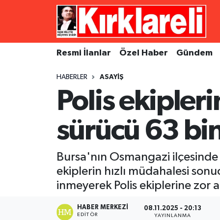
Resmi İlanlar
Asayiş
Künye
Merkez Nöbetçi Eczaneler
Resmi İlanlar
Özel Haber
Gündem
Özel Haber
Bilim ve Teknoloji
İletişim
Merkez Hava Durumu
HABERLER
ASAYIŞ
Gündem
Dünya
Gizlilik Sözleşmesi
Merkez Trafik Yoğunluk Haritası
Polis ekipler
Ekonomi
Eğitim
Süper Lig Puan Durumu ve Fikstür
sürücü 63 bin
Siyaset
Kültür Sanat
Tüm Manşetler
Bursa'nın Osmangazi ilçesinde 
Spor
Magazin
Son Dakika Haberleri
ekiplerin hızlı müdahalesi so
inmeyerek Polis ekiplerine zor a
Medya
Haber Arşivi
HABER MERKEZI
08.11.2025 - 20:13
Sağlık
EDITÖR
YAYINLANMA