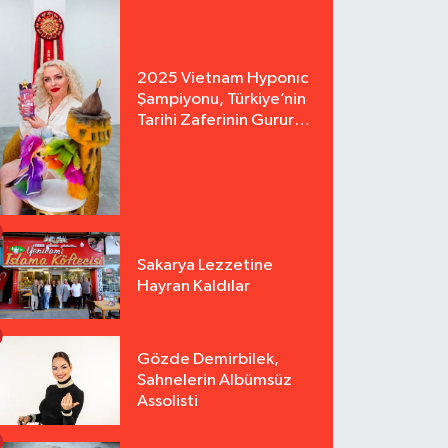
2025 Vietnam Hyponıc
Şampiyonu, Türkiye’nin
Tarihi Zaferinin Gururu
Arzu Yurter’den Bomba
Açılış!
Sakarya Lezzetine
Hayran Kaldılar
Gözde Demirbilek,
Sahnelerin Albümsüz
Assolisti