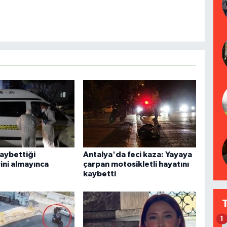
kaybettiği
Antalya'da feci kaza: Yayaya
ini almayınca
çarpan motosikletli hayatını
kaybetti
1