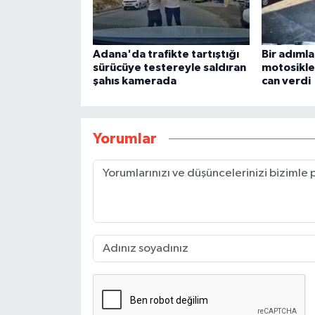
Adana'da trafikte tartıştığı
Bir adıml
sürücüye testereyle saldıran
motosikle
şahıs kamerada
can verdi
Yorumlar