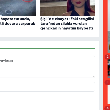
a hayata tutundu,
Şişli'de cinayet: Eski sevgilisi
tli duvara çarparak
tarafından silahla vurulan
genç kadın hayatını kaybetti
2
3
4