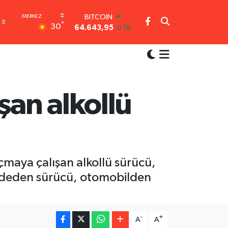
BITCOIN
°
30
64.643,95
0.16
DOLAR
47,6006
0.06
EURO
55,0250
0.02
STERLİN
64,2398
0.2
şan alkollü
GRAM ALTIN
6513.94
0.32
BİST100
13.768
48
çmaya çalışan alkollü sürücü,
eddeden sürücü, otomobilden
-
+
A
A