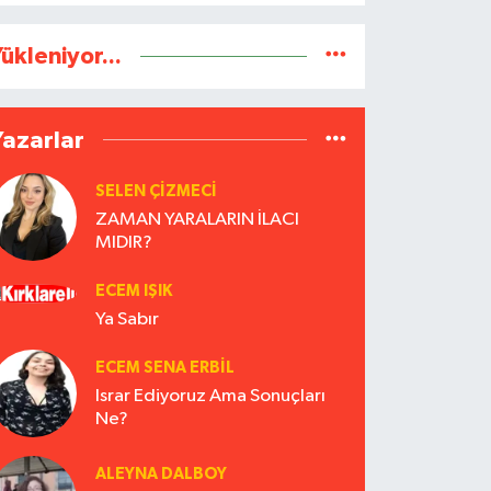
ükleniyor...
Yazarlar
SELEN ÇİZMECİ
ZAMAN YARALARIN İLACI
MIDIR?
ECEM IŞIK
Ya Sabır
ECEM SENA ERBIL
Israr Ediyoruz Ama Sonuçları
Ne?
ALEYNA DALBOY