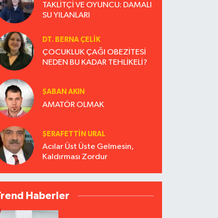
TAKLİTÇİ VE OYUNCU: DAMALI
SU YILANLARI
DT. BERNA ÇELIK
ÇOCUKLUK ÇAĞI OBEZİTESİ
NEDEN BU KADAR TEHLİKELİ?
ŞABAN AKIN
AMATÖR OLMAK
ŞERAFETTIN URAL
Acılar Üst Üste Gelmesin,
Kaldırması Zordur
Trend Haberler