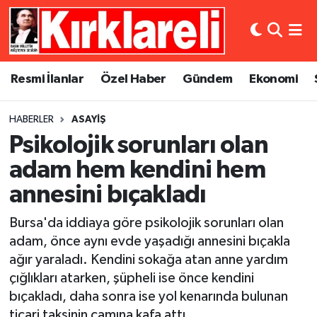
Resmi İlanlar
Asayiş
Künye
Merkez Nöbetçi Eczaneler
Resmi İlanlar
Özel Haber
Gündem
Ekonomi
Özel Haber
Bilim ve Teknoloji
İletişim
Merkez Hava Durumu
HABERLER
ASAYIŞ
Gündem
Dünya
Gizlilik Sözleşmesi
Merkez Trafik Yoğunluk Haritası
Psikolojik sorunları olan
Ekonomi
Eğitim
Süper Lig Puan Durumu ve Fikstür
adam hem kendini hem
annesini bıçakladı
Siyaset
Kültür Sanat
Tüm Manşetler
Bursa'da iddiaya göre psikolojik sorunları olan
Spor
Magazin
Son Dakika Haberleri
adam, önce aynı evde yaşadığı annesini bıçakla
ağır yaraladı. Kendini sokağa atan anne yardım
Medya
Haber Arşivi
çığlıkları atarken, şüpheli ise önce kendini
bıçakladı, daha sonra ise yol kenarında bulunan
Sağlık
ticari taksinin camına kafa attı.