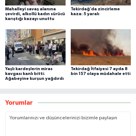
Mahalleyi savaş alanına
Tekirdağ’da zincirleme
çevirdi, alkollü kadın sürücü
kaza: 5 yaralı
karıştığı kazayı unuttu
Yaşlı kardeşlerin miras
Tekirdağ İtfaiyesi 7 ayda 8
kavgası kanlı bitti:
bin 157 olaya müdahale etti
Ağabeyine kurşun yağdırdı
Yorumlar