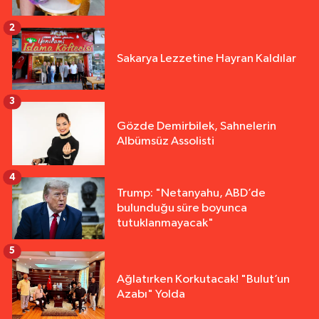
2
Sakarya Lezzetine Hayran Kaldılar
3
Gözde Demirbilek, Sahnelerin
Albümsüz Assolisti
4
Trump: "Netanyahu, ABD’de
bulunduğu süre boyunca
tutuklanmayacak"
5
Ağlatırken Korkutacak! "Bulut’un
Azabı" Yolda