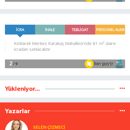
Yükleniyor...
Yazarlar
SELEN ÇİZMECİ