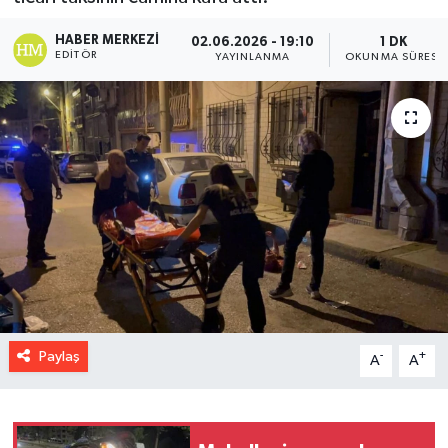
HABER MERKEZI
02.06.2026 - 19:10
1 DK
EDITÖR
YAYINLANMA
OKUNMA SÜRESI
Paylaş
-
+
A
A