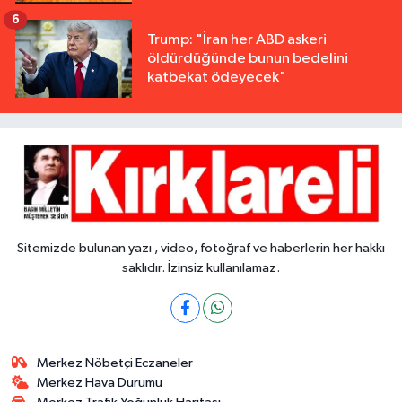
6
Trump: "İran her ABD askeri
öldürdüğünde bunun bedelini
katbekat ödeyecek"
Sitemizde bulunan yazı , video, fotoğraf ve haberlerin her hakkı
saklıdır. İzinsiz kullanılamaz.
Merkez Nöbetçi Eczaneler
Merkez Hava Durumu