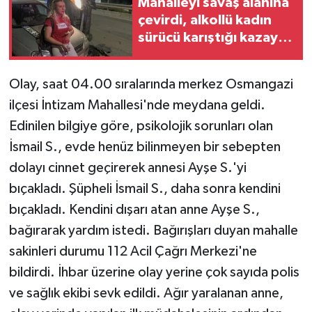
Mahalleyi savaş alanına
çevirdi, alkollü kadın
sürücü karıştığı kazayı
unuttu
Olay, saat 04.00 sıralarında merkez Osmangazi
ilçesi İntizam Mahallesi'nde meydana geldi.
Edinilen bilgiye göre, psikolojik sorunları olan
İsmail S., evde henüz bilinmeyen bir sebepten
dolayı cinnet geçirerek annesi Ayşe S.'yi
bıçakladı. Şüpheli İsmail S., daha sonra kendini
bıçakladı. Kendini dışarı atan anne Ayşe S.,
bağırarak yardım istedi. Bağırışları duyan mahalle
sakinleri durumu 112 Acil Çağrı Merkezi'ne
bildirdi. İhbar üzerine olay yerine çok sayıda polis
ve sağlık ekibi sevk edildi. Ağır yaralanan anne,