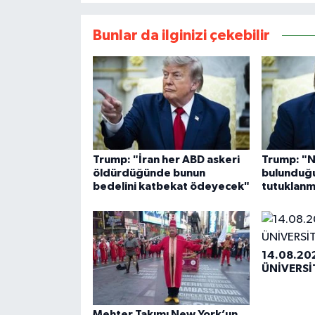
Bunlar da ilginizi çekebilir
Trump: "İran her ABD askeri
Trump: "
öldürdüğünde bunun
bulunduğu
bedelini katbekat ödeyecek"
tutuklan
14.08.20
ÜNİVERSİ
Mehter Takımı New York’un