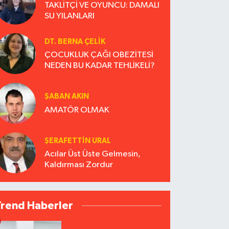
TAKLİTÇİ VE OYUNCU: DAMALI
SU YILANLARI
DT. BERNA ÇELIK
ÇOCUKLUK ÇAĞI OBEZİTESİ
NEDEN BU KADAR TEHLİKELİ?
ŞABAN AKIN
AMATÖR OLMAK
ŞERAFETTIN URAL
Acılar Üst Üste Gelmesin,
Kaldırması Zordur
Trend Haberler