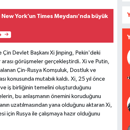
Y
ı New York’un Times Meydanı'nda büyük
e
 Çin Devlet Başkanı Xi Jinping, Pekin'deki
 arası görüşmeler gerçekleştirdi. Xi ve Putin,
zalanan Çin-Rusya Komşuluk, Dostluk ve
ması konusunda mutabık kaldı. Xi, 25 yıl önce
 ve iş birliğinin temelini oluşturduğunu
melerin, bu anlaşmanın önemini koruduğunu
manın uzatılmasından yana olduğunu aktaran Xi,
ilmesi için Rusya ile çalışmaya hazır olduğunu