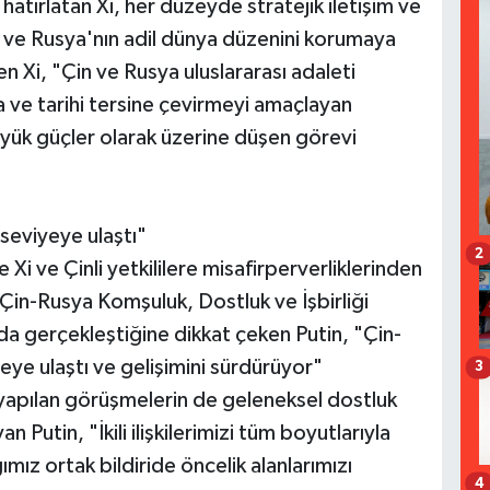
 hatırlatan Xi, her düzeyde stratejik iletişim ve
 Çin ve Rusya'nın adil dünya düzenini korumaya
en Xi, "Çin ve Rusya uluslararası adaleti
a ve tarihi tersine çevirmeyi amaçlayan
üyük güçler olarak üzerine düşen görevi
r seviyeye ulaştı"
2
 Xi ve Çinli yetkililere misafirperverliklerinden
 Çin-Rusya Komşuluk, Dostluk ve İşbirliği
da gerçekleştiğine dikkat çeken Putin, "Çin-
iyeye ulaştı ve gelişimini sürdürüyor"
3
apılan görüşmelerin de geleneksel dostluk
Putin, "İkili ilişkilerimizi tüm boyutlarıyla
ız ortak bildiride öncelik alanlarımızı
4