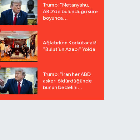
Trump: "Netanyahu,
ABD’de bulunduğu süre
boyunca
tutuklanmayacak"
Ağlatırken Korkutacak!
"Bulut’un Azabı" Yolda
Trump: "İran her ABD
askeri öldürdüğünde
bunun bedelini
katbekat ödeyecek"