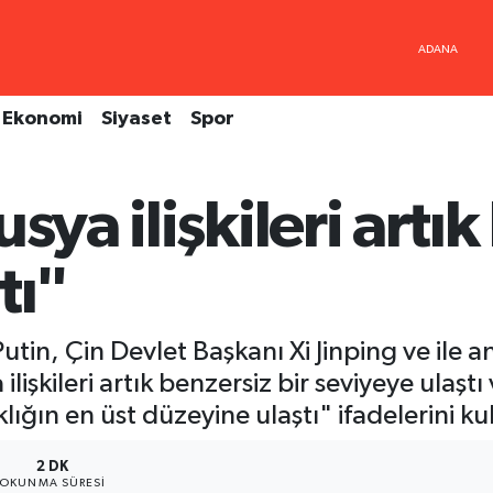
Ekonomi
Siyaset
Spor
sya ilişkileri artık
tı"
utin, Çin Devlet Başkanı Xi Jinping ve ile 
işkileri artık benzersiz bir seviyeye ulaştı
ortaklığın en üst düzeyine ulaştı" ifadelerini ku
2 DK
OKUNMA SÜRESI