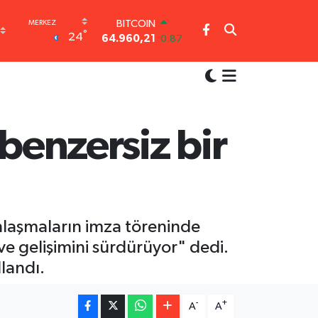
64.960,21
0.87
DOLAR
°
24
47,7436
0.18
EURO
55,2510
0.32
STERLİN
64,4811
0.38
GRAM ALTIN
6648.99
2.59
 benzersiz bir
BİST100
13.779
-14
anlaşmaların imza töreninde
 ve gelişimini sürdürüyor" dedi.
llandı.
-
+
A
A