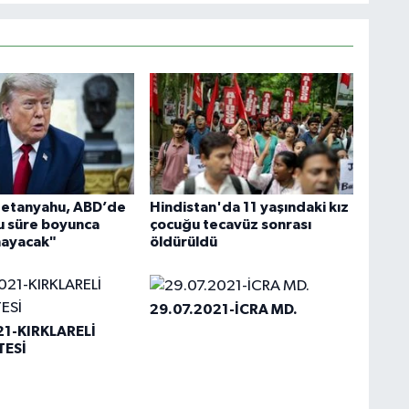
Netanyahu, ABD’de
Hindistan'da 11 yaşındaki kız
 süre boyunca
çocuğu tecavüz sonrası
mayacak"
öldürüldü
29.07.2021-İCRA MD.
21-KIRKLARELİ
TESİ