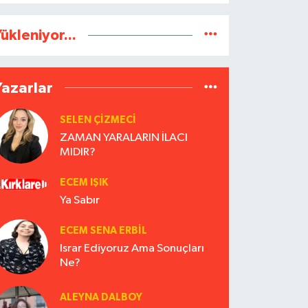
ükleniyor...
Yazarlar
SELEN ÇİZMECİ
ZAMAN YARALARIN İLACI
MIDIR?
ECEM IŞIK
Ya Sabır
ECEM SENA ERBIL
Israr Ediyoruz Ama Sonuçları
Ne?
ALEYNA DALBOY