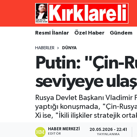
Resmi İlanlar
Asayiş
Künye
Merkez Nöbetçi Eczaneler
Resmi İlanlar
Özel Haber
Gündem
Özel Haber
Bilim ve Teknoloji
İletişim
Merkez Hava Durumu
HABERLER
DÜNYA
Gündem
Dünya
Gizlilik Sözleşmesi
Merkez Trafik Yoğunluk Haritası
Putin: "Çin-Ru
Ekonomi
Eğitim
Süper Lig Puan Durumu ve Fikstür
seviyeye ulaş
Siyaset
Kültür Sanat
Tüm Manşetler
Rusya Devlet Başkanı Vladimir P
Spor
Magazin
Son Dakika Haberleri
yaptığı konuşmada, "Çin-Rusya il
Xi ise, "İkili ilişkiler stratejik 
Medya
Haber Arşivi
HABER MERKEZI
20.05.2026 - 22:41
Sağlık
EDITÖR
YAYINLANMA