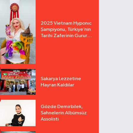
2025 Vietnam Hyponıc
Şampiyonu, Türkiye’nin
Tarihi Zaferinin Gururu
Arzu Yurter’den Bomba
Açılış!
Sakarya Lezzetine
Hayran Kaldılar
Gözde Demirbilek,
Sahnelerin Albümsüz
Assolisti