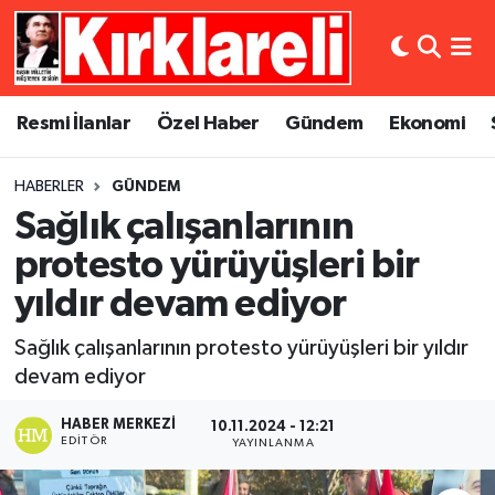
Resmi İlanlar
Asayiş
Künye
Merkez Nöbetçi Eczaneler
Resmi İlanlar
Özel Haber
Gündem
Ekonomi
Özel Haber
Bilim ve Teknoloji
İletişim
Merkez Hava Durumu
HABERLER
GÜNDEM
Gündem
Dünya
Gizlilik Sözleşmesi
Merkez Trafik Yoğunluk Haritası
Sağlık çalışanlarının
Ekonomi
Eğitim
Süper Lig Puan Durumu ve Fikstür
protesto yürüyüşleri bir
yıldır devam ediyor
Siyaset
Kültür Sanat
Tüm Manşetler
Sağlık çalışanlarının protesto yürüyüşleri bir yıldır
Spor
Magazin
Son Dakika Haberleri
devam ediyor
Medya
Haber Arşivi
HABER MERKEZI
10.11.2024 - 12:21
EDITÖR
YAYINLANMA
Sağlık