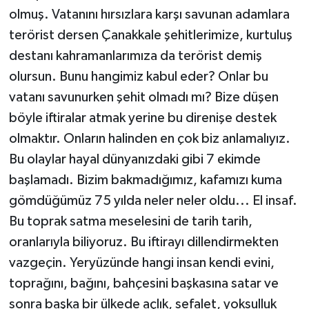
olmuş. Vatanını hırsızlara karşı savunan adamlara
terörist dersen Çanakkale şehitlerimize, kurtuluş
destanı kahramanlarımıza da terörist demiş
olursun. Bunu hangimiz kabul eder? Onlar bu
vatanı savunurken şehit olmadı mı? Bize düşen
böyle iftiralar atmak yerine bu direnişe destek
olmaktır. Onların halinden en çok biz anlamalıyız.
Bu olaylar hayal dünyanızdaki gibi 7 ekimde
başlamadı. Bizim bakmadığımız, kafamızı kuma
gömdüğümüz 75 yılda neler neler oldu... El insaf.
Bu toprak satma meselesini de tarih tarih,
oranlarıyla biliyoruz. Bu iftirayı dillendirmekten
vazgeçin. Yeryüzünde hangi insan kendi evini,
toprağını, bağını, bahçesini başkasına satar ve
sonra başka bir ülkede açlık, sefalet, yoksulluk