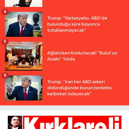
4
Trump: "Netanyahu, ABD’de
bulunduğu süre boyunca
tutuklanmayacak"
5
Ağlatırken Korkutacak! "Bulut’un
Azabı" Yolda
6
Trump: "İran her ABD askeri
öldürdüğünde bunun bedelini
katbekat ödeyecek"