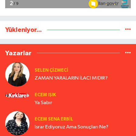
Yükleniyor...
Yazarlar
SELEN ÇİZMECİ
ZAMAN YARALARIN İLACI MIDIR?
ECEM IŞIK
Ya Sabır
ECEM SENA ERBIL
Israr Ediyoruz Ama Sonuçları Ne?