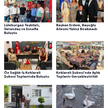
Lüleburgaz Teşkilatı,
Başkan Erdem, Başoğlu
Vatandaş ve Esnafla
Ailesini Yalnız Bırakmadı
Buluştu
Öz Sağlık-İş Kırklareli
Kırklareli Şubesi’nde Aylık
Şubesi Toplantıda Buluştu
Toplantı Gerçekleştirildi