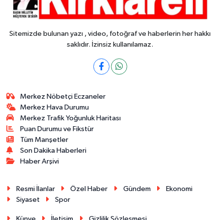
Sitemizde bulunan yazı , video, fotoğraf ve haberlerin her hakkı
saklıdır. İzinsiz kullanılamaz.
Merkez Nöbetçi Eczaneler
Merkez Hava Durumu
Merkez Trafik Yoğunluk Haritası
Puan Durumu ve Fikstür
Tüm Manşetler
Son Dakika Haberleri
Haber Arşivi
Resmi İlanlar
Özel Haber
Gündem
Ekonomi
Siyaset
Spor
Künye
İletişim
Gizlilik Sözleşmesi