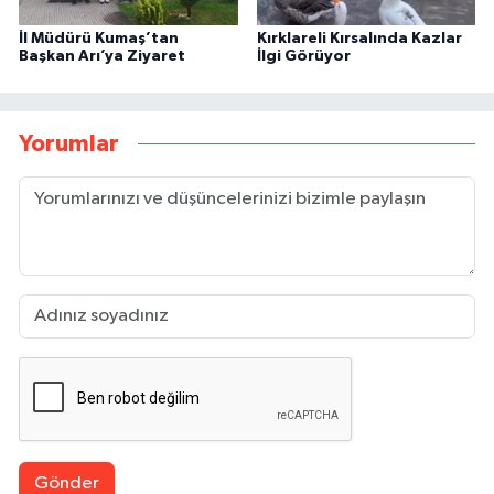
İl Müdürü Kumaş’tan
Kırklareli Kırsalında Kazlar
Başkan Arı’ya Ziyaret
İlgi Görüyor
Yorumlar
Gönder