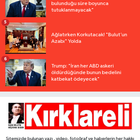
bulunduğu süre boyunca
tutuklanmayacak"
5
Ağlatırken Korkutacak! "Bulut’un
Azabı" Yolda
6
Trump: "İran her ABD askeri
öldürdüğünde bunun bedelini
katbekat ödeyecek"
Sitemizde bulunan yazı , video, fotoğraf ve haberlerin her hakkı