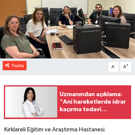
Paylaş
-
+
A
A
Uzmanından açıklama:
"Ani hareketlerde idrar
kaçırma tedavi
edilebilir bir sağlık
problemi"
Kırklareli Eğitim ve Araştırma Hastanesi