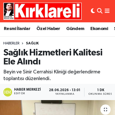
Resmi İlanlar
Asayiş
Künye
Merkez Nöbetçi Eczaneler
Resmi İlanlar
Özel Haber
Gündem
Ekonomi
Özel Haber
Bilim ve Teknoloji
İletişim
Merkez Hava Durumu
HABERLER
SAĞLIK
Gündem
Dünya
Gizlilik Sözleşmesi
Merkez Trafik Yoğunluk Haritası
Sağlık Hizmetleri Kalitesi
Ekonomi
Eğitim
Süper Lig Puan Durumu ve Fikstür
Ele Alındı
Beyin ve Sinir Cerrahisi Kliniği değerlendirme
Siyaset
Kültür Sanat
Tüm Manşetler
toplantısı düzenlendi.
Spor
Magazin
Son Dakika Haberleri
HABER MERKEZI
28.06.2026 - 13:01
1 DK
EDITÖR
YAYINLANMA
OKUNMA SÜRESI
Medya
Haber Arşivi
Sağlık