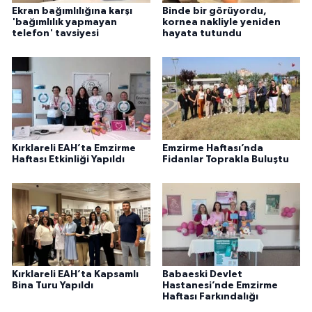
Ekran bağımlılığına karşı
Binde bir görüyordu,
'bağımlılık yapmayan
kornea nakliyle yeniden
telefon' tavsiyesi
hayata tutundu
Kırklareli EAH’ta Emzirme
Emzirme Haftası’nda
Haftası Etkinliği Yapıldı
Fidanlar Toprakla Buluştu
Kırklareli EAH’ta Kapsamlı
Babaeski Devlet
Bina Turu Yapıldı
Hastanesi’nde Emzirme
Haftası Farkındalığı