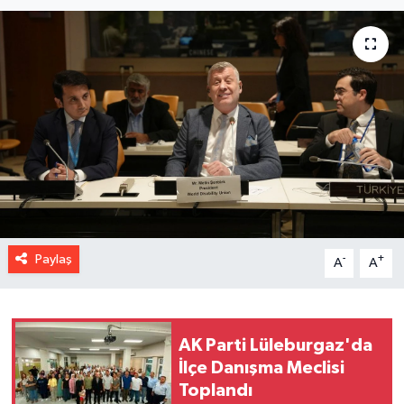
Paylaş
-
+
A
A
AK Parti Lüleburgaz'da
İlçe Danışma Meclisi
Toplandı