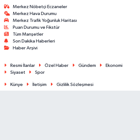
Merkez Nöbetçi Eczaneler
Merkez Hava Durumu
Merkez Trafik Yoğunluk Haritası
Puan Durumu ve Fikstür
Tüm Manşetler
Son Dakika Haberleri
Haber Arşivi
Resmi İlanlar
Özel Haber
Gündem
Ekonomi
Siyaset
Spor
Künye
İletişim
Gizlilik Sözleşmesi
RSS
Kırklareli @ 2024