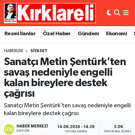
Resmi İlanlar
Asayiş
Künye
Merkez Nöbetçi Eczaneler
Resmi İlanlar
Özel Haber
Gündem
Ekonomi
Özel Haber
Bilim ve Teknoloji
İletişim
Merkez Hava Durumu
HABERLER
SIYASET
Gündem
Dünya
Gizlilik Sözleşmesi
Merkez Trafik Yoğunluk Haritası
Sanatçı Metin Şentürk'ten
Ekonomi
Eğitim
Süper Lig Puan Durumu ve Fikstür
savaş nedeniyle engelli
kalan bireylere destek
Siyaset
Kültür Sanat
Tüm Manşetler
çağrısı
Spor
Magazin
Son Dakika Haberleri
Sanatçı Metin Şentürk'ten savaş nedeniyle engelli
kalan bireylere destek çağrısı
Medya
Haber Arşivi
HABER MERKEZI
14.06.2026 - 14:39
5 DK
Sağlık
EDITÖR
YAYINLANMA
OKUNMA SÜRESI