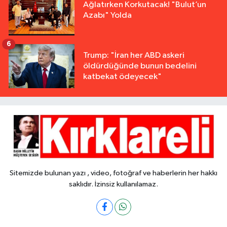
Ağlatırken Korkutacak! "Bulut’un
Azabı" Yolda
6
Trump: "İran her ABD askeri
öldürdüğünde bunun bedelini
katbekat ödeyecek"
Sitemizde bulunan yazı , video, fotoğraf ve haberlerin her hakkı
saklıdır. İzinsiz kullanılamaz.