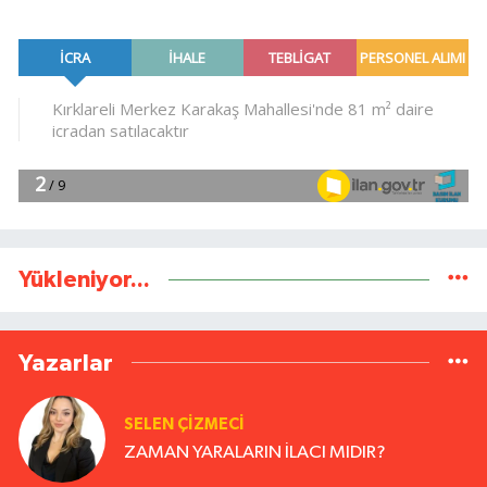
Yükleniyor...
Yazarlar
SELEN ÇİZMECİ
ZAMAN YARALARIN İLACI MIDIR?