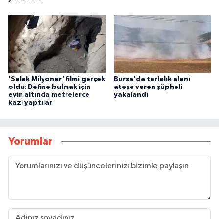
'Salak Milyoner' filmi gerçek
Bursa'da tarlalık alanı
oldu: Define bulmak için
ateşe veren şüpheli
evin altında metrelerce
yakalandı
kazı yaptılar
Yorumlar