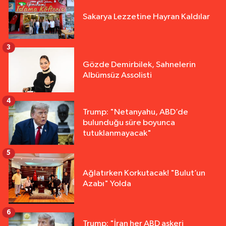
Sakarya Lezzetine Hayran Kaldılar
3
Gözde Demirbilek, Sahnelerin
Albümsüz Assolisti
4
Trump: "Netanyahu, ABD’de
bulunduğu süre boyunca
tutuklanmayacak"
5
Ağlatırken Korkutacak! "Bulut’un
Azabı" Yolda
6
Trump: "İran her ABD askeri