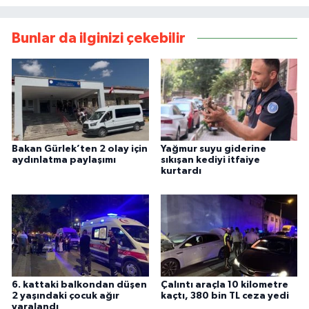
Bunlar da ilginizi çekebilir
Bakan Gürlek’ten 2 olay için
Yağmur suyu giderine
aydınlatma paylaşımı
sıkışan kediyi itfaiye
kurtardı
6. kattaki balkondan düşen
Çalıntı araçla 10 kilometre
2 yaşındaki çocuk ağır
kaçtı, 380 bin TL ceza yedi
yaralandı