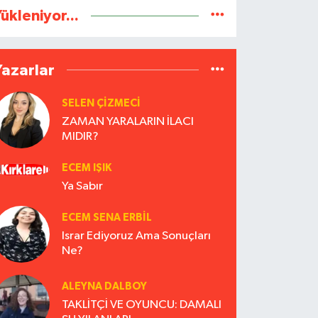
ükleniyor...
Yazarlar
SELEN ÇİZMECİ
ZAMAN YARALARIN İLACI
MIDIR?
ECEM IŞIK
Ya Sabır
ECEM SENA ERBIL
Israr Ediyoruz Ama Sonuçları
Ne?
ALEYNA DALBOY
TAKLİTÇİ VE OYUNCU: DAMALI