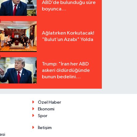
ABD’de bulunduğu süre
boyunca
tutuklanmayacak"
Ağlatırken Korkutacak!
"Bulut’un Azabı" Yolda
Trump: "İran her ABD
askeri öldürdüğünde
bunun bedelini
katbekat ödeyecek"
Özel Haber
Ekonomi
Spor
İletişim
esi