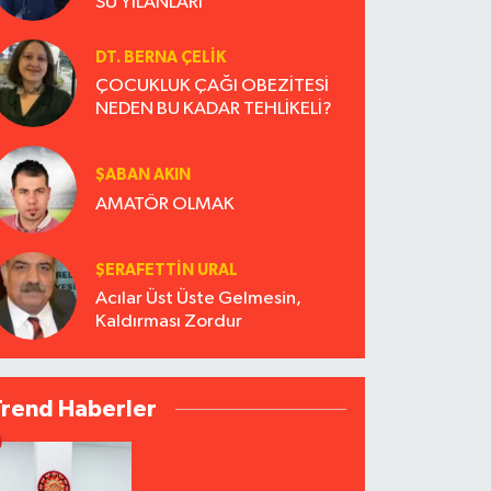
SU YILANLARI
DT. BERNA ÇELIK
ÇOCUKLUK ÇAĞI OBEZİTESİ
NEDEN BU KADAR TEHLİKELİ?
ŞABAN AKIN
AMATÖR OLMAK
ŞERAFETTIN URAL
Acılar Üst Üste Gelmesin,
Kaldırması Zordur
Trend Haberler