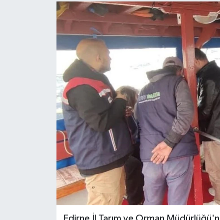
Edirne İl Tarım ve Orman Müdürlüğü'nc