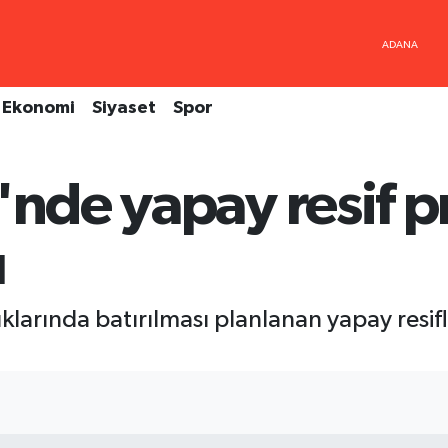
Ekonomi
Siyaset
Spor
'nde yapay resif pr
ı
larında batırılması planlanan yapay resifler