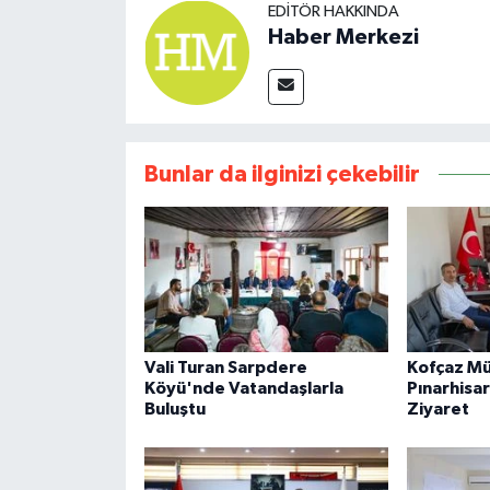
EDITÖR HAKKINDA
Haber Merkezi
Bunlar da ilginizi çekebilir
Vali Turan Sarpdere
Kofçaz M
Köyü'nde Vatandaşlarla
Pınarhisa
Buluştu
Ziyaret