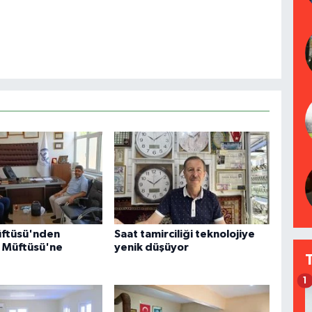
üftüsü'nden
Saat tamirciliği teknolojiye
r Müftüsü'ne
yenik düşüyor
1