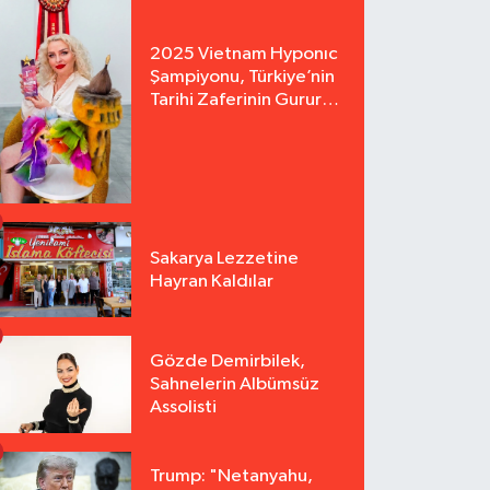
2025 Vietnam Hyponıc
Şampiyonu, Türkiye’nin
Tarihi Zaferinin Gururu
Arzu Yurter’den Bomba
Açılış!
Sakarya Lezzetine
Hayran Kaldılar
Gözde Demirbilek,
Sahnelerin Albümsüz
Assolisti
Trump: "Netanyahu,