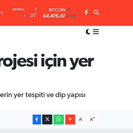
BITCOIN
°
21
64.475,47
0.66
DOLAR
47,5971
0.05
EURO
55,1336
0.18
STERLİN
64,2534
0.22
ojesi için yer
GRAM ALTIN
6527.85
0.54
BİST100
13.703
0
in yer tespiti ve dip yapısı
-
+
A
A