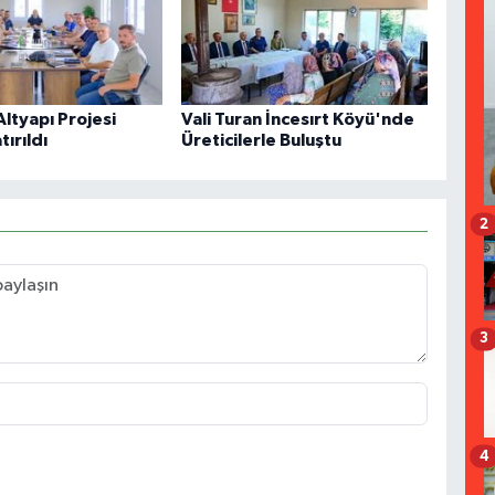
 Altyapı Projesi
Vali Turan İncesırt Köyü'nde
ırıldı
Üreticilerle Buluştu
2
3
4