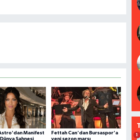
Astro'dan Manifest
Fettah Can'dan Bursaspor'a
1
 Dünya Sahnesi
yeni sezon marşı