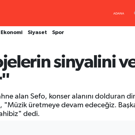
Ekonomi
Siyaset
Spor
jelerin sinyalini v
r"
ahne alan Sefo, konser alanını dolduran din
o, "Müzik üretmeye devam edeceğiz. Başka h
ahibiz" dedi.