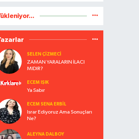
ükleniyor...
Yazarlar
SELEN ÇİZMECİ
ZAMAN YARALARIN İLACI
MIDIR?
ECEM IŞIK
Ya Sabır
ECEM SENA ERBIL
Israr Ediyoruz Ama Sonuçları
Ne?
ALEYNA DALBOY