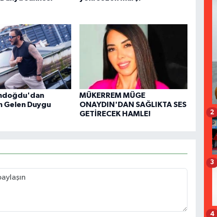
ndoğdu'dan
MÜKERREM MÜGE
n Gelen Duygu
ONAYDIN'DAN SAĞLIKTA SES
2
GETİRECEK HAMLE!
3
4