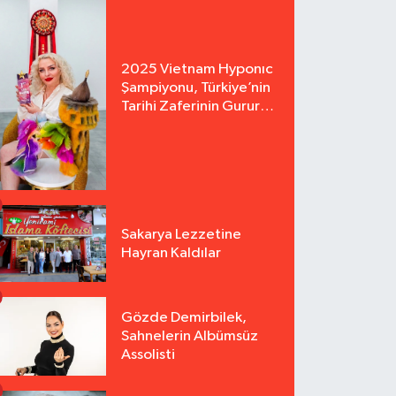
2025 Vietnam Hyponıc
Şampiyonu, Türkiye’nin
Tarihi Zaferinin Gururu
Arzu Yurter’den Bomba
Açılış!
Sakarya Lezzetine
Hayran Kaldılar
Gözde Demirbilek,
Sahnelerin Albümsüz
Assolisti