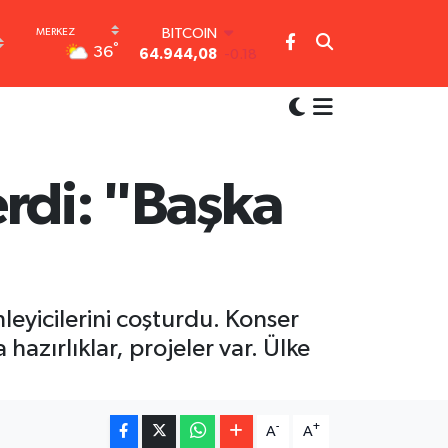
BITCOIN
64.944,08
-0.18
°
36
DOLAR
47,7436
0.18
EURO
55,2510
0.32
STERLİN
64,4811
0.38
erdi: "Başka
GRAM ALTIN
6660.55
0.03
BİST100
13.779
-14
leyicilerini coşturdu. Konser
azırlıklar, projeler var. Ülke
-
+
A
A