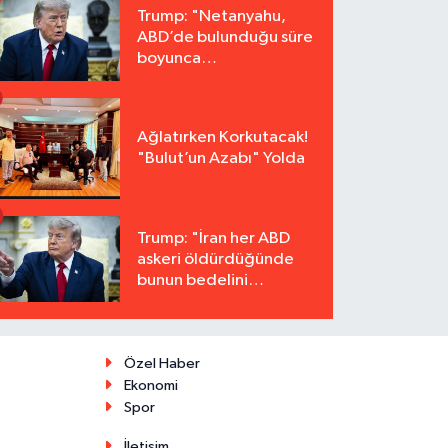
Trump: "Netanyahu,
ABD’de bulunduğu süre
boyunca
tutuklanmayacak"
Ağlatırken Korkutacak!
"Bulut’un Azabı" Yolda
Trump: "İran her ABD
askeri öldürdüğünde
bunun bedelini
katbekat ödeyecek"
Özel Haber
Ekonomi
Spor
İletişim