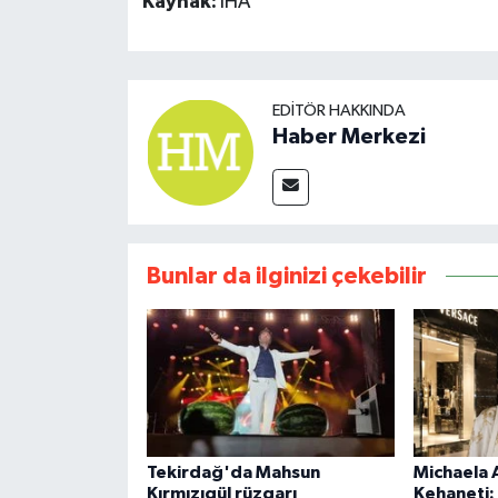
Kaynak:
İHA
EDITÖR HAKKINDA
Haber Merkezi
Bunlar da ilginizi çekebilir
Tekirdağ'da Mahsun
Michaela 
Kırmızıgül rüzgarı
Kehaneti: