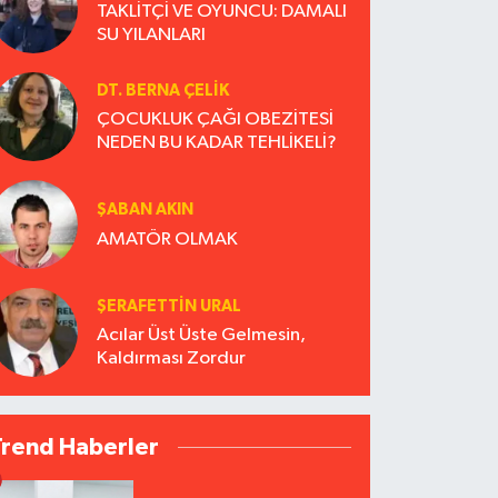
TAKLİTÇİ VE OYUNCU: DAMALI
SU YILANLARI
DT. BERNA ÇELIK
ÇOCUKLUK ÇAĞI OBEZİTESİ
NEDEN BU KADAR TEHLİKELİ?
ŞABAN AKIN
AMATÖR OLMAK
ŞERAFETTIN URAL
Acılar Üst Üste Gelmesin,
Kaldırması Zordur
Trend Haberler