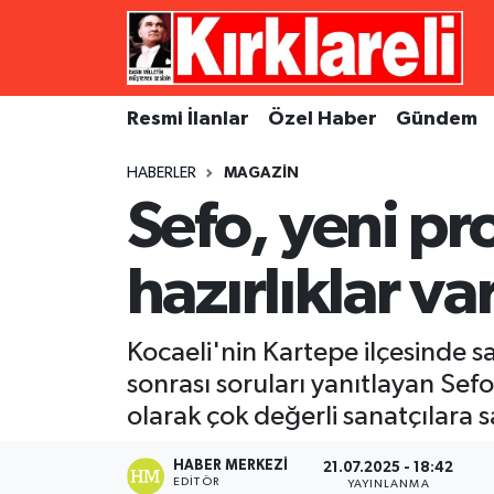
Resmi İlanlar
Asayiş
Künye
Merkez Nöbetçi Eczaneler
Resmi İlanlar
Özel Haber
Gündem
Özel Haber
Bilim ve Teknoloji
İletişim
Merkez Hava Durumu
HABERLER
MAGAZIN
Gündem
Dünya
Gizlilik Sözleşmesi
Merkez Trafik Yoğunluk Haritası
Sefo, yeni pro
Ekonomi
Eğitim
Süper Lig Puan Durumu ve Fikstür
hazırlıklar va
Siyaset
Kültür Sanat
Tüm Manşetler
Kocaeli'nin Kartepe ilçesinde s
Spor
Magazin
Son Dakika Haberleri
sonrası soruları yanıtlayan Sef
olarak çok değerli sanatçılara s
Medya
Haber Arşivi
HABER MERKEZI
21.07.2025 - 18:42
Sağlık
EDITÖR
YAYINLANMA