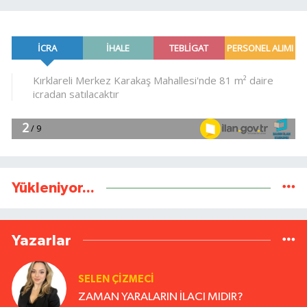
Yükleniyor...
Yazarlar
SELEN ÇİZMECİ
ZAMAN YARALARIN İLACI MIDIR?