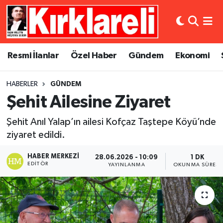
Resmi İlanlar
Asayiş
Künye
Merkez Nöbetçi Eczaneler
Resmi İlanlar
Özel Haber
Gündem
Ekonomi
Özel Haber
Bilim ve Teknoloji
İletişim
Merkez Hava Durumu
HABERLER
GÜNDEM
Gündem
Dünya
Gizlilik Sözleşmesi
Merkez Trafik Yoğunluk Haritası
Şehit Ailesine Ziyaret
Ekonomi
Eğitim
Süper Lig Puan Durumu ve Fikstür
Şehit Anıl Yalap’ın ailesi Kofçaz Taştepe Köyü’nde
ziyaret edildi.
Siyaset
Kültür Sanat
Tüm Manşetler
HABER MERKEZI
28.06.2026 - 10:09
1 DK
Spor
Magazin
Son Dakika Haberleri
EDITÖR
YAYINLANMA
OKUNMA SÜRESI
Medya
Haber Arşivi
Sağlık