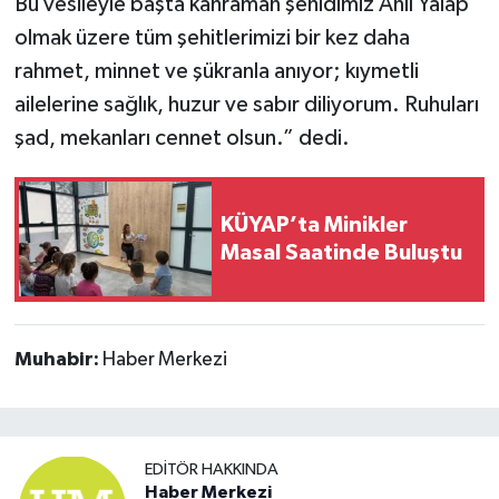
Bu vesileyle başta kahraman şehidimiz Anıl Yalap
olmak üzere tüm şehitlerimizi bir kez daha
rahmet, minnet ve şükranla anıyor; kıymetli
ailelerine sağlık, huzur ve sabır diliyorum. Ruhuları
şad, mekanları cennet olsun.” dedi.
KÜYAP’ta Minikler
Masal Saatinde Buluştu
Muhabir:
Haber Merkezi
EDITÖR HAKKINDA
Haber Merkezi