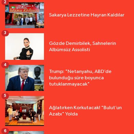
2
Sakarya Lezzetine Hayran Kaldılar
3
Gözde Demirbilek, Sahnelerin
Albümsüz Assolisti
4
Trump: "Netanyahu, ABD’de
bulunduğu süre boyunca
tutuklanmayacak"
5
Ağlatırken Korkutacak! "Bulut’un
Azabı" Yolda
6