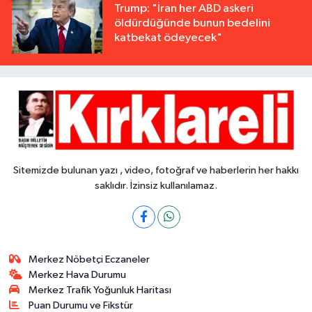
Trump: "İran her ABD askeri
öldürdüğünde bunun bedelini
katbekat ödeyecek"
Sitemizde bulunan yazı , video, fotoğraf ve haberlerin her hakkı
saklıdır. İzinsiz kullanılamaz.
Merkez Nöbetçi Eczaneler
Merkez Hava Durumu
Merkez Trafik Yoğunluk Haritası
Puan Durumu ve Fikstür