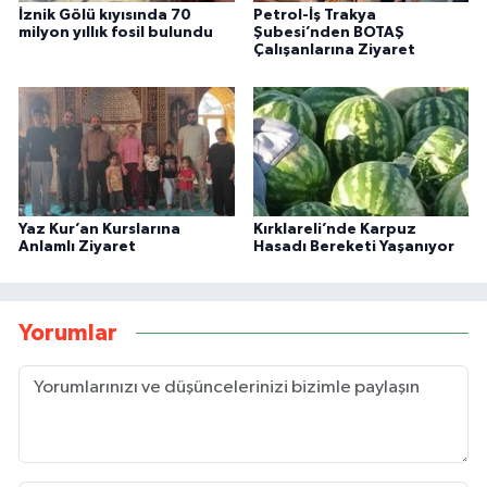
İznik Gölü kıyısında 70
Petrol-İş Trakya
milyon yıllık fosil bulundu
Şubesi’nden BOTAŞ
Çalışanlarına Ziyaret
Yaz Kur’an Kurslarına
Kırklareli’nde Karpuz
Anlamlı Ziyaret
Hasadı Bereketi Yaşanıyor
Yorumlar