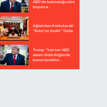
ABD’de bulunduğu süre
boyunca
tutuklanmayacak"
Ağlatırken Korkutacak!
"Bulut’un Azabı" Yolda
Trump: "İran her ABD
askeri öldürdüğünde
bunun bedelini
katbekat ödeyecek"