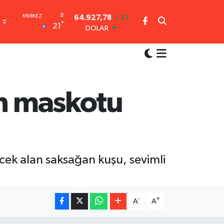
DOLAR
°
21
47,5894
0.08
EURO
55,0398
-0.02
STERLİN
64,1581
0.16
GRAM ALTIN
6527.85
0.54
ın maskotu
BİST100
13.703
11
BITCOIN
64.927,78
1.32
cek alan saksağan kuşu, sevimli
-
+
A
A