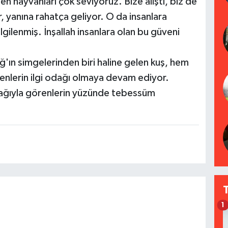
en hayvanları çok seviyoruz. Bize alıştı, biz de
r, yanına rahatça geliyor. O da insanlara
lgilenmiş. İnşallah insanlara olan bu güveni
ağ'ın simgelerinden biri haline gelen kuş, hem
enlerin ilgi odağı olmaya devam ediyor.
bağıyla görenlerin yüzünde tebessüm
1