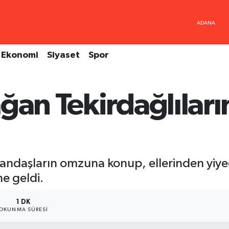
Ekonomi
Siyaset
Spor
ağan Tekirdağlılar
tandaşların omzuna konup, ellerinden yiye
ne geldi.
1 DK
OKUNMA SÜRESI