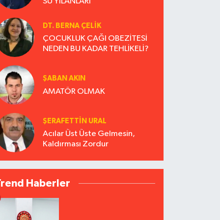
SU YILANLARI
DT. BERNA ÇELIK
ÇOCUKLUK ÇAĞI OBEZİTESİ
NEDEN BU KADAR TEHLİKELİ?
ŞABAN AKIN
AMATÖR OLMAK
ŞERAFETTIN URAL
Acılar Üst Üste Gelmesin,
Kaldırması Zordur
Trend Haberler