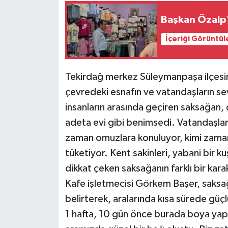
Başkan Özalp'
İçeriği Görüntül
Tekirdağ merkez Süleymanpaşa ilçesin
çevredeki esnafın ve vatandaşların s
insanların arasında geçiren saksağan, 
adeta evi gibi benimsedi. Vatandaşları
zaman omuzlara konuluyor, kimi zaman i
tüketiyor. Kent sakinleri, yabani bir k
dikkat çeken saksağanın farklı bir kara
Kafe işletmecisi Görkem Başer, saksağa
belirterek, aralarında kısa sürede güç
1 hafta, 10 gün önce burada boya yap