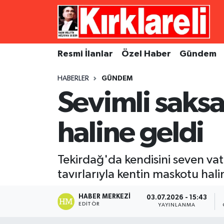
Resmi İlanlar
Asayiş
Künye
Merkez Nöbetçi Eczaneler
Resmi İlanlar
Özel Haber
Gündem
Özel Haber
Bilim ve Teknoloji
İletişim
Merkez Hava Durumu
HABERLER
GÜNDEM
Gündem
Dünya
Gizlilik Sözleşmesi
Merkez Trafik Yoğunluk Haritası
Sevimli saks
Ekonomi
Eğitim
Süper Lig Puan Durumu ve Fikstür
haline geldi
Siyaset
Kültür Sanat
Tüm Manşetler
Tekirdağ'da kendisini seven va
Spor
Magazin
Son Dakika Haberleri
tavırlarıyla kentin maskotu hali
Medya
Haber Arşivi
HABER MERKEZI
03.07.2026 - 15:43
EDITÖR
YAYINLANMA
Sağlık