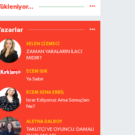
ükleniyor...
Yazarlar
SELEN ÇİZMECİ
ZAMAN YARALARIN İLACI
MIDIR?
ECEM IŞIK
Ya Sabır
ECEM SENA ERBIL
Israr Ediyoruz Ama Sonuçları
Ne?
ALEYNA DALBOY
TAKLİTÇİ VE OYUNCU: DAMALI