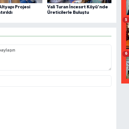
 Altyapı Projesi
Vali Turan İncesırt Köyü'nde
ırıldı
Üreticilerle Buluştu
5
6