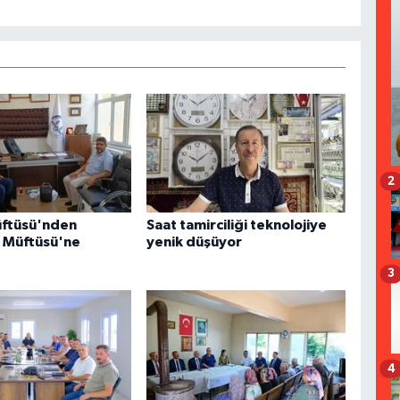
2
üftüsü'nden
Saat tamirciliği teknolojiye
r Müftüsü'ne
yenik düşüyor
3
4