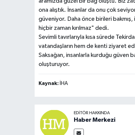
aramızda güzel bir bağ oluştu. Biz zat
ona alıştık. İnsanlar da onu çok seviyo
güveniyor. Daha önce birileri bakmış, i
hiçbir zaman kırılmaz" dedi.
Sevimli tavırlarıyla kısa sürede Tekird
vatandaşların hem de kenti ziyaret ed
Saksağan, insanlarla kurduğu güven 
oluşturuyor.
Kaynak:
İHA
EDITÖR HAKKINDA
Haber Merkezi