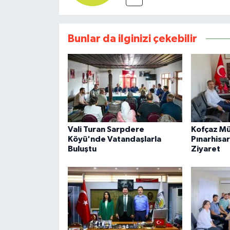
Bunlar da ilginizi çekebilir
Vali Turan Sarpdere
Kofçaz M
Köyü'nde Vatandaşlarla
Pınarhisa
Buluştu
Ziyaret