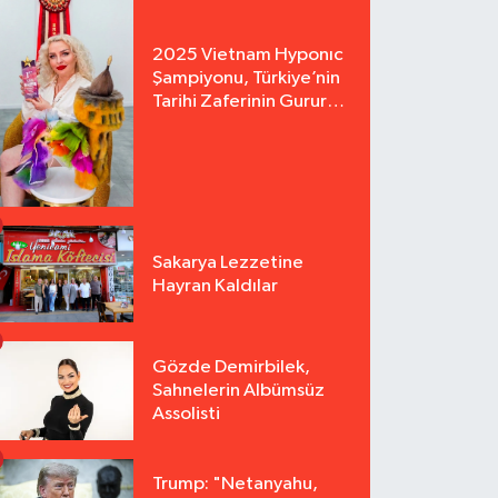
2025 Vietnam Hyponıc
Şampiyonu, Türkiye’nin
Tarihi Zaferinin Gururu
Arzu Yurter’den Bomba
Açılış!
Sakarya Lezzetine
Hayran Kaldılar
Gözde Demirbilek,
Sahnelerin Albümsüz
Assolisti
Trump: "Netanyahu,