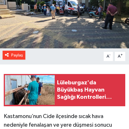
Paylaş
-
+
A
A
Lüleburgaz'da
Büyükbaş Hayvan
Sağlığı Kontrolleri
Sürüyor
Kastamonu’nun Cide ilçesinde sıcak hava
nedeniyle fenalaşan ve yere düşmesi sonucu