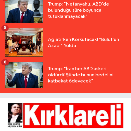
Trump: "Netanyahu, ABD’de
bulunduğu süre boyunca
tutuklanmayacak"
5
Ağlatırken Korkutacak! "Bulut’un
Azabı" Yolda
6
Trump: "İran her ABD askeri
öldürdüğünde bunun bedelini
katbekat ödeyecek"