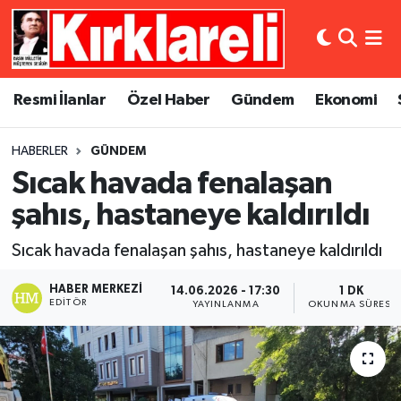
Resmi İlanlar
Asayiş
Künye
Merkez Nöbetçi Eczaneler
Resmi İlanlar
Özel Haber
Gündem
Ekonomi
Özel Haber
Bilim ve Teknoloji
İletişim
Merkez Hava Durumu
HABERLER
GÜNDEM
Gündem
Dünya
Gizlilik Sözleşmesi
Merkez Trafik Yoğunluk Haritası
Sıcak havada fenalaşan
Ekonomi
Eğitim
Süper Lig Puan Durumu ve Fikstür
şahıs, hastaneye kaldırıldı
Sıcak havada fenalaşan şahıs, hastaneye kaldırıldı
Siyaset
Kültür Sanat
Tüm Manşetler
HABER MERKEZI
14.06.2026 - 17:30
1 DK
Spor
Magazin
Son Dakika Haberleri
EDITÖR
YAYINLANMA
OKUNMA SÜRESI
Medya
Haber Arşivi
Sağlık