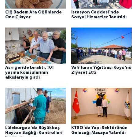
Çiğ Badem Ara Öğünlerde
İstasyon Caddesi'nde
Öne Çıkıyor
Sosyal Hizmetler Tanıtıldı
Asrı geride bıraktı, 101
Vali Turan Yiğitbaşı Köyü'nü
yaşına komşularının
Ziyaret Etti
alkışlarıyla girdi
Lüleburgaz'da Büyükbaş
KTSO'da Yapı Sektörünün
Hayvan Sağlığı Kontrolleri
Geleceği Masaya Yatırıldı