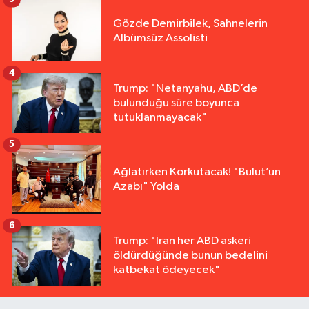
Gözde Demirbilek, Sahnelerin
Albümsüz Assolisti
4
Trump: "Netanyahu, ABD’de
bulunduğu süre boyunca
tutuklanmayacak"
5
Ağlatırken Korkutacak! "Bulut’un
Azabı" Yolda
6
Trump: "İran her ABD askeri
öldürdüğünde bunun bedelini
katbekat ödeyecek"