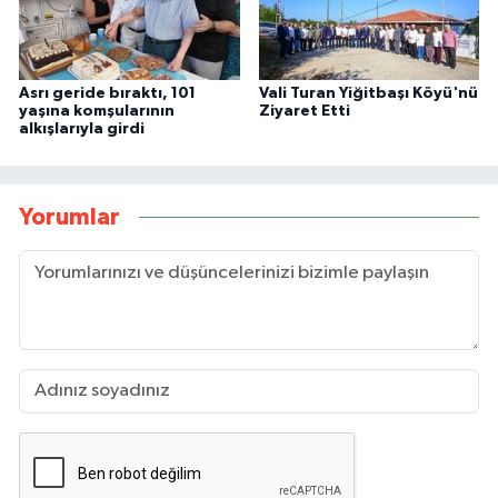
Asrı geride bıraktı, 101
Vali Turan Yiğitbaşı Köyü'nü
yaşına komşularının
Ziyaret Etti
alkışlarıyla girdi
Yorumlar