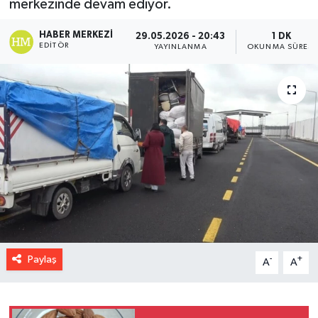
merkezinde devam ediyor.
HABER MERKEZI
29.05.2026 - 20:43
1 DK
EDITÖR
YAYINLANMA
OKUNMA SÜRESI
Paylaş
-
+
A
A