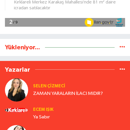
Yükleniyor...
Yazarlar
SELEN ÇİZMECİ
ZAMAN YARALARIN İLACI MIDIR?
ECEM IŞIK
Ya Sabır