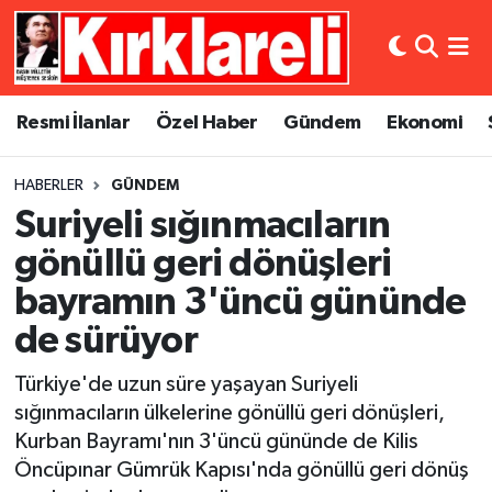
Resmi İlanlar
Asayiş
Künye
Merkez Nöbetçi Eczaneler
Resmi İlanlar
Özel Haber
Gündem
Ekonomi
Özel Haber
Bilim ve Teknoloji
İletişim
Merkez Hava Durumu
HABERLER
GÜNDEM
Gündem
Dünya
Gizlilik Sözleşmesi
Merkez Trafik Yoğunluk Haritası
Suriyeli sığınmacıların
Ekonomi
Eğitim
Süper Lig Puan Durumu ve Fikstür
gönüllü geri dönüşleri
bayramın 3'üncü gününde
Siyaset
Kültür Sanat
Tüm Manşetler
de sürüyor
Spor
Magazin
Son Dakika Haberleri
Türkiye'de uzun süre yaşayan Suriyeli
sığınmacıların ülkelerine gönüllü geri dönüşleri,
Medya
Haber Arşivi
Kurban Bayramı'nın 3'üncü gününde de Kilis
Öncüpınar Gümrük Kapısı'nda gönüllü geri dönüş
Sağlık