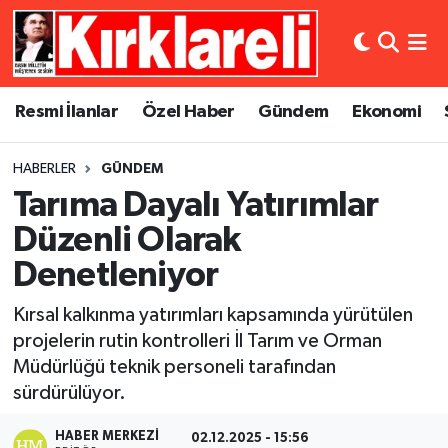
Resmi İlanlar
Asayiş
Künye
Merkez Nöbetçi Eczaneler
Resmi İlanlar
Özel Haber
Gündem
Ekonomi
Özel Haber
Bilim ve Teknoloji
İletişim
Merkez Hava Durumu
HABERLER
GÜNDEM
Gündem
Dünya
Gizlilik Sözleşmesi
Merkez Trafik Yoğunluk Haritası
Tarıma Dayalı Yatırımlar
Ekonomi
Eğitim
Süper Lig Puan Durumu ve Fikstür
Düzenli Olarak
Denetleniyor
Siyaset
Kültür Sanat
Tüm Manşetler
Kırsal kalkınma yatırımları kapsamında yürütülen
Spor
Magazin
Son Dakika Haberleri
projelerin rutin kontrolleri İl Tarım ve Orman
Müdürlüğü teknik personeli tarafından
Medya
Haber Arşivi
sürdürülüyor.
Sağlık
HABER MERKEZI
02.12.2025 - 15:56