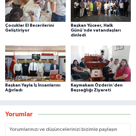
Çocuklar El Becerilerini
Başkan Yüceer, Halk
Geliştiriyor
Günü'nde vatandaşları
dinledi
Başkan Yayla İş İnsanlarını
Kaymakam Özderin'den
Ağırladı
Başsağlığı Ziyareti
Yorumlar