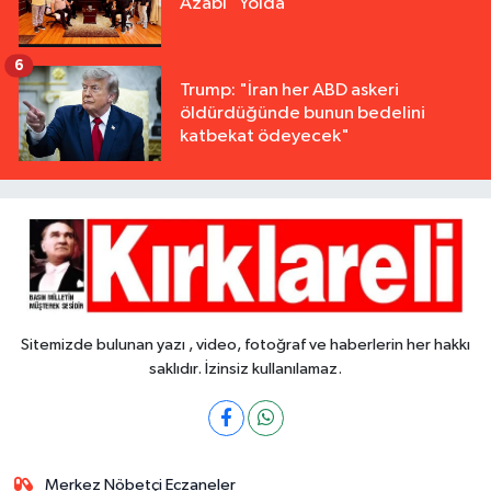
Azabı" Yolda
6
Trump: "İran her ABD askeri
öldürdüğünde bunun bedelini
katbekat ödeyecek"
Sitemizde bulunan yazı , video, fotoğraf ve haberlerin her hakkı
saklıdır. İzinsiz kullanılamaz.
Merkez Nöbetçi Eczaneler