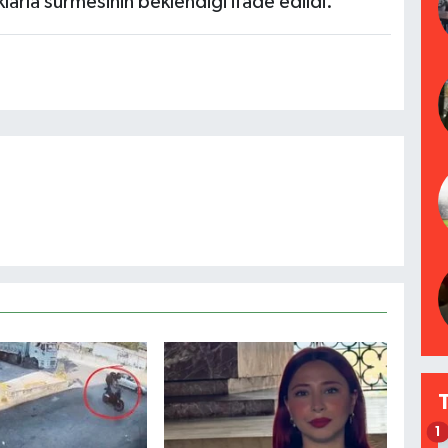
arla sürmesinin beklendiği ifade edildi.
1