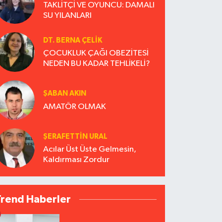
TAKLİTÇİ VE OYUNCU: DAMALI
SU YILANLARI
DT. BERNA ÇELIK
ÇOCUKLUK ÇAĞI OBEZİTESİ
NEDEN BU KADAR TEHLİKELİ?
ŞABAN AKIN
AMATÖR OLMAK
ŞERAFETTIN URAL
Acılar Üst Üste Gelmesin,
Kaldırması Zordur
Trend Haberler