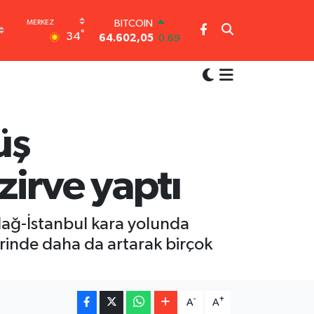
BITCOIN
°
34
64.602,05
0.69
DOLAR
47,6006
0.06
EURO
55,0250
0.02
STERLİN
64,2398
0.2
üş
GRAM ALTIN
6513.94
0.32
irve yaptı
BİST100
13.768
48
dağ-İstanbul kara yolunda
rinde daha da artarak birçok
-
+
A
A