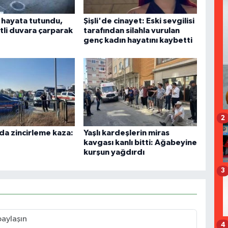
a hayata tutundu,
Şişli'de cinayet: Eski sevgilisi
tli duvara çarparak
tarafından silahla vurulan
genç kadın hayatını kaybetti
2
da zincirleme kaza:
Yaşlı kardeşlerin miras
kavgası kanlı bitti: Ağabeyine
kurşun yağdırdı
3
4