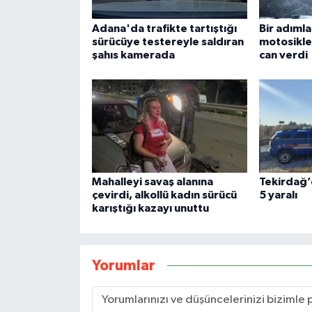
Adana'da trafikte tartıştığı
Bir adıml
sürücüye testereyle saldıran
motosikle
şahıs kamerada
can verdi
Mahalleyi savaş alanına
Tekirdağ’
çevirdi, alkollü kadın sürücü
5 yaralı
karıştığı kazayı unuttu
Yorumlar