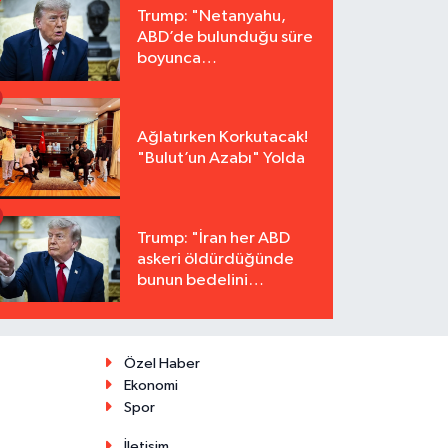
Trump: "Netanyahu,
ABD’de bulunduğu süre
boyunca
tutuklanmayacak"
Ağlatırken Korkutacak!
"Bulut’un Azabı" Yolda
Trump: "İran her ABD
askeri öldürdüğünde
bunun bedelini
katbekat ödeyecek"
Özel Haber
Ekonomi
Spor
İletişim