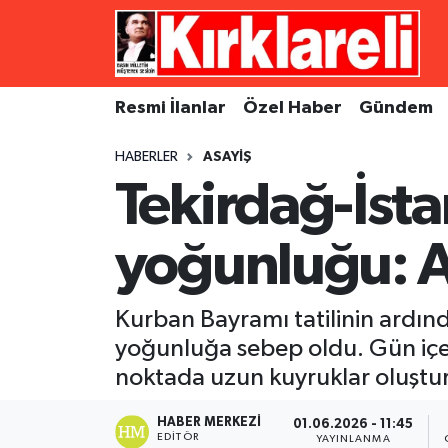
Resmi İlanlar
Asayiş
Künye
Merkez Nöbetçi Eczaneler
Resmi İlanlar
Özel Haber
Gündem
Özel Haber
Bilim ve Teknoloji
İletişim
Merkez Hava Durumu
HABERLER
ASAYIŞ
Gündem
Dünya
Gizlilik Sözleşmesi
Merkez Trafik Yoğunluk Haritası
Tekirdağ-İst
Ekonomi
Eğitim
Süper Lig Puan Durumu ve Fikstür
yoğunluğu: A
Siyaset
Kültür Sanat
Tüm Manşetler
Kurban Bayramı tatilinin ardın
Spor
Magazin
Son Dakika Haberleri
yoğunluğa sebep oldu. Gün içer
noktada uzun kuyruklar oluştu
Medya
Haber Arşivi
HABER MERKEZI
01.06.2026 - 11:45
Sağlık
EDITÖR
YAYINLANMA