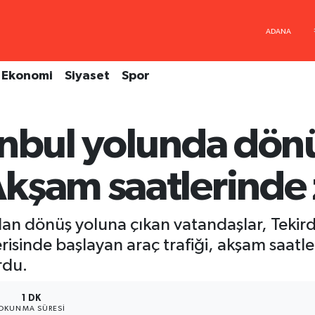
Ekonomi
Siyaset
Spor
anbul yolunda dön
kşam saatlerinde z
dan dönüş yoluna çıkan vatandaşlar, Tekir
isinde başlayan araç trafiği, akşam saatle
rdu.
1 DK
OKUNMA SÜRESI