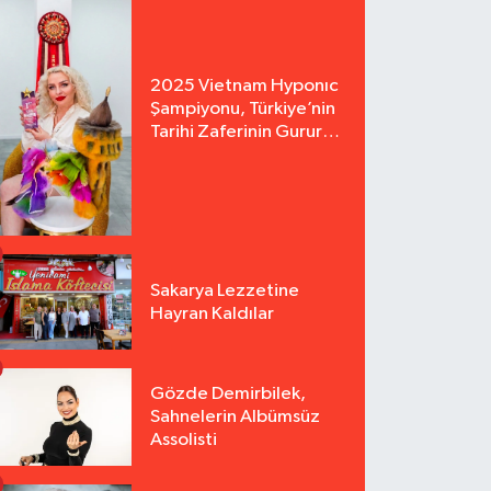
2025 Vietnam Hyponıc
Şampiyonu, Türkiye’nin
Tarihi Zaferinin Gururu
Arzu Yurter’den Bomba
Açılış!
Sakarya Lezzetine
Hayran Kaldılar
Gözde Demirbilek,
Sahnelerin Albümsüz
Assolisti