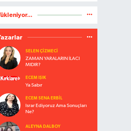
ükleniyor...
Yazarlar
SELEN ÇİZMECİ
ZAMAN YARALARIN İLACI
MIDIR?
ECEM IŞIK
Ya Sabır
ECEM SENA ERBIL
Israr Ediyoruz Ama Sonuçları
Ne?
ALEYNA DALBOY