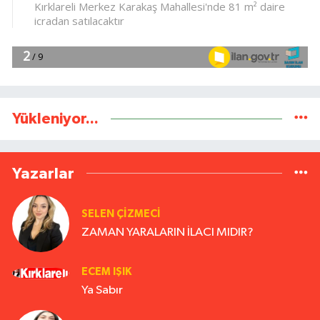
Yükleniyor...
Yazarlar
SELEN ÇİZMECİ
ZAMAN YARALARIN İLACI MIDIR?
ECEM IŞIK
Ya Sabır