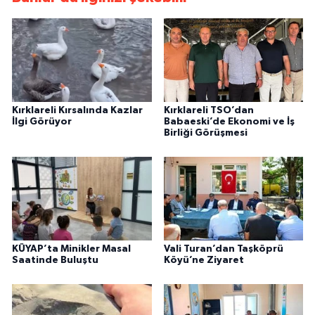
Kırklareli Kırsalında Kazlar
Kırklareli TSO’dan
İlgi Görüyor
Babaeski’de Ekonomi ve İş
Birliği Görüşmesi
KÜYAP’ta Minikler Masal
Vali Turan’dan Taşköprü
Saatinde Buluştu
Köyü’ne Ziyaret