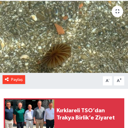
Paylaş
-
+
A
A
Kırklareli TSO’dan
Trakya Birlik’e Ziyaret