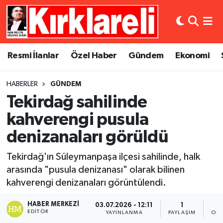
Resmi İlanlar
Asayiş
Künye
Merkez Nöbetçi Eczaneler
Resmi İlanlar
Özel Haber
Gündem
Ekonomi
Özel Haber
Bilim ve Teknoloji
İletişim
Merkez Hava Durumu
HABERLER
GÜNDEM
Gündem
Dünya
Gizlilik Sözleşmesi
Merkez Trafik Yoğunluk Haritası
Tekirdağ sahilinde
Ekonomi
Eğitim
Süper Lig Puan Durumu ve Fikstür
kahverengi pusula
denizanaları görüldü
Siyaset
Kültür Sanat
Tüm Manşetler
Tekirdağ'ın Süleymanpaşa ilçesi sahilinde, halk
Spor
Magazin
Son Dakika Haberleri
arasında "pusula denizanası" olarak bilinen
kahverengi denizanaları görüntülendi.
Medya
Haber Arşivi
HABER MERKEZI
03.07.2026 - 12:11
1
EDITÖR
YAYINLANMA
PAYLAŞIM
OKU
Sağlık