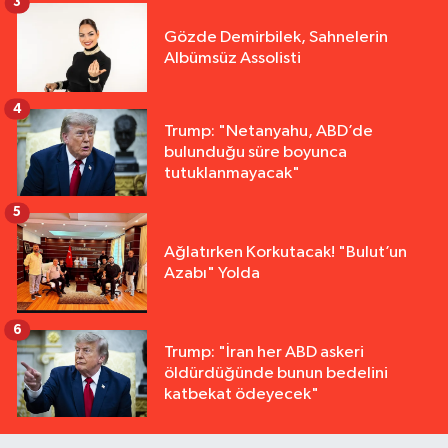
3
Gözde Demirbilek, Sahnelerin
Albümsüz Assolisti
4
Trump: "Netanyahu, ABD’de
bulunduğu süre boyunca
tutuklanmayacak"
5
Ağlatırken Korkutacak! "Bulut’un
Azabı" Yolda
6
Trump: "İran her ABD askeri
öldürdüğünde bunun bedelini
katbekat ödeyecek"