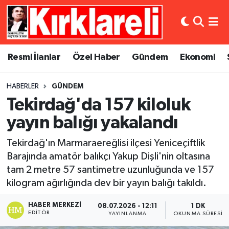
Resmi İlanlar
Asayiş
Künye
Merkez Nöbetçi Eczaneler
Resmi İlanlar
Özel Haber
Gündem
Ekonomi
Özel Haber
Bilim ve Teknoloji
İletişim
Merkez Hava Durumu
HABERLER
GÜNDEM
Gündem
Dünya
Gizlilik Sözleşmesi
Merkez Trafik Yoğunluk Haritası
Tekirdağ'da 157 kiloluk
Ekonomi
Eğitim
Süper Lig Puan Durumu ve Fikstür
yayın balığı yakalandı
Tekirdağ'ın Marmaraereğlisi ilçesi Yeniceçiftlik
Siyaset
Kültür Sanat
Tüm Manşetler
Barajında amatör balıkçı Yakup Dişli'nin oltasına
tam 2 metre 57 santimetre uzunluğunda ve 157
Spor
Magazin
Son Dakika Haberleri
kilogram ağırlığında dev bir yayın balığı takıldı.
Medya
Haber Arşivi
HABER MERKEZI
08.07.2026 - 12:11
1 DK
EDITÖR
YAYINLANMA
OKUNMA SÜRESI
Sağlık