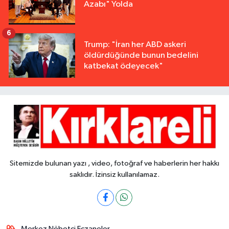
Azabı" Yolda
6
Trump: "İran her ABD askeri
öldürdüğünde bunun bedelini
katbekat ödeyecek"
Sitemizde bulunan yazı , video, fotoğraf ve haberlerin her hakkı
saklıdır. İzinsiz kullanılamaz.
Merkez Nöbetçi Eczaneler