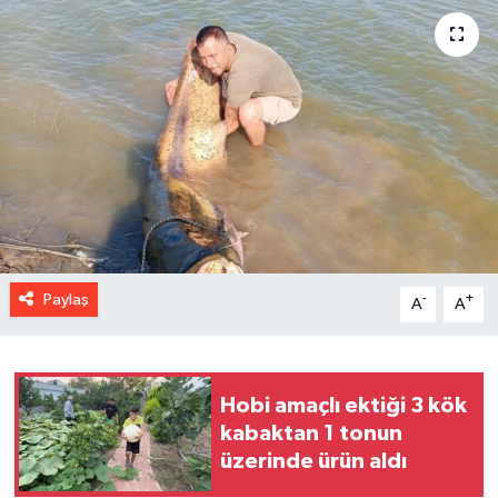
Paylaş
-
+
A
A
Hobi amaçlı ektiği 3 kök
kabaktan 1 tonun
üzerinde ürün aldı