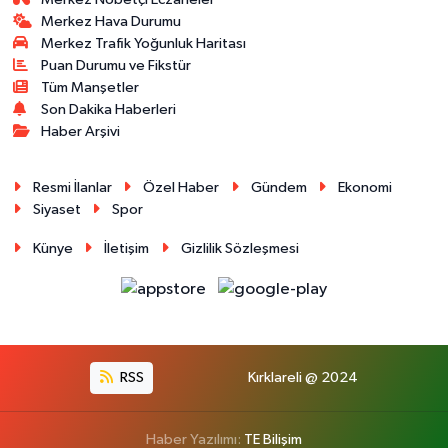
Merkez Hava Durumu
Merkez Trafik Yoğunluk Haritası
Puan Durumu ve Fikstür
Tüm Manşetler
Son Dakika Haberleri
Haber Arşivi
Resmi İlanlar
Özel Haber
Gündem
Ekonomi
Siyaset
Spor
Künye
İletişim
Gizlilik Sözleşmesi
RSS
Kırklareli @ 2024
Haber Yazılımı:
TE Bilişim