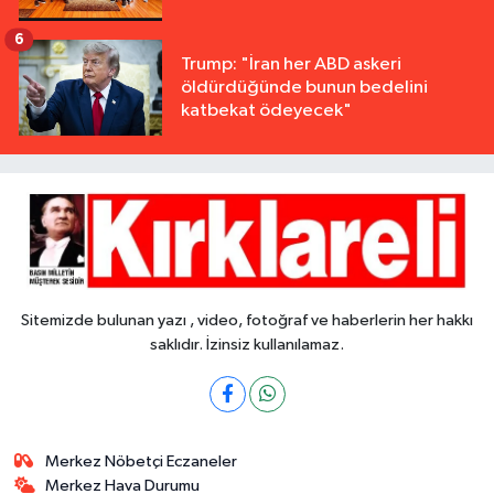
6
Trump: "İran her ABD askeri
öldürdüğünde bunun bedelini
katbekat ödeyecek"
Sitemizde bulunan yazı , video, fotoğraf ve haberlerin her hakkı
saklıdır. İzinsiz kullanılamaz.
Merkez Nöbetçi Eczaneler
Merkez Hava Durumu