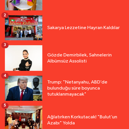
2
Sakarya Lezzetine Hayran Kaldılar
3
Gözde Demirbilek, Sahnelerin
Albümsüz Assolisti
4
Trump: "Netanyahu, ABD’de
bulunduğu süre boyunca
tutuklanmayacak"
5
Ağlatırken Korkutacak! "Bulut’un
Azabı" Yolda