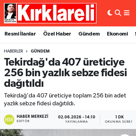
Resmi İlanlar
Asayiş
Künye
Merkez Nöbetçi Eczaneler
Resmi İlanlar
Özel Haber
Gündem
Ekonomi
Özel Haber
Bilim ve Teknoloji
İletişim
Merkez Hava Durumu
HABERLER
GÜNDEM
Gündem
Dünya
Gizlilik Sözleşmesi
Merkez Trafik Yoğunluk Haritası
Tekirdağ'da 407 üreticiye
Ekonomi
Eğitim
Süper Lig Puan Durumu ve Fikstür
256 bin yazlık sebze fidesi
dağıtıldı
Siyaset
Kültür Sanat
Tüm Manşetler
Tekirdağ'da 407 üreticiye toplam 256 bin adet
Spor
Magazin
Son Dakika Haberleri
yazlık sebze fidesi dağıtıldı.
Medya
Haber Arşivi
HABER MERKEZI
02.06.2026 - 14:10
1 DK
EDITÖR
YAYINLANMA
OKUNMA SÜRESI
Sağlık