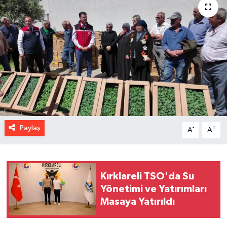
Paylaş
-
+
A
A
Kırklareli TSO'da Su
Yönetimi ve Yatırımları
Masaya Yatırıldı