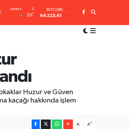
BITCOIN
°
20
64.225,61
-0.63
DOLAR
47,7143
0.16
EURO
55,0317
-0.02
STERLİN
64,2463
0.07
zur
GRAM ALTIN
6510.40
0.45
landı
BİST100
13.799
70
 Sokaklar Huzur ve Güven
ma kaçağı hakkında işlem
-
+
A
A