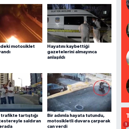
ndeki motosiklet
Hayatını kaybettiği
yandı
gazetelerini almayınca
anlaşıldı
rafikte tartıştığı
Bir adımla hayata tutundu,
testereyle saldıran
motosikletli duvara çarparak
1
merada
can verdi