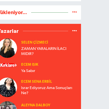
ükleniyor...
Yazarlar
SELEN ÇİZMECİ
ZAMAN YARALARIN İLACI
MIDIR?
ECEM IŞIK
Ya Sabır
ECEM SENA ERBIL
Israr Ediyoruz Ama Sonuçları
Ne?
ALEYNA DALBOY