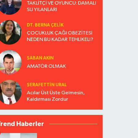
TAKLİTÇİ VE OYUNCU: DAMALI
SU YILANLARI
DT. BERNA ÇELIK
ÇOCUKLUK ÇAĞI OBEZİTESİ
NEDEN BU KADAR TEHLİKELİ?
ŞABAN AKIN
AMATÖR OLMAK
ŞERAFETTIN URAL
Acılar Üst Üste Gelmesin,
Kaldırması Zordur
Trend Haberler