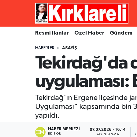
Resmi İlanlar
Asayiş
Künye
Merkez Nöbetçi Eczaneler
Resmi İlanlar
Özel Haber
Gündem
Özel Haber
Bilim ve Teknoloji
İletişim
Merkez Hava Durumu
HABERLER
ASAYIŞ
Gündem
Dünya
Gizlilik Sözleşmesi
Merkez Trafik Yoğunluk Haritası
Tekirdağ'da 
Ekonomi
Eğitim
Süper Lig Puan Durumu ve Fikstür
uygulaması: B
Siyaset
Kültür Sanat
Tüm Manşetler
Tekirdağ'ın Ergene ilçesinde j
Spor
Magazin
Son Dakika Haberleri
Uygulaması" kapsamında bin 33
yapıldı.
Medya
Haber Arşivi
HABER MERKEZI
07.07.2026 - 16:14
Sağlık
EDITÖR
YAYINLANMA