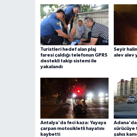
Turistleri hedef alan plaj
Seyir hali
faresi çaldığı telefonun GPRS
alev alev 
destekli takip sistemi ile
yakalandı
Antalya'da feci kaza: Yayaya
Adana'da t
çarpan motosikletli hayatını
sürücüye 
kaybetti
şahıs ka