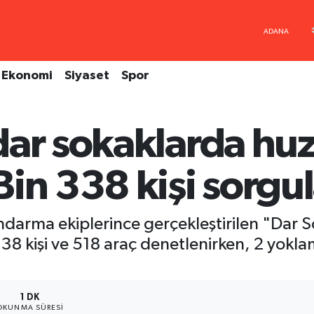
Ekonomi
Siyaset
Spor
dar sokaklarda hu
in 338 kişi sorgu
andarma ekiplerince gerçekleştirilen "Dar
8 kişi ve 518 araç denetlenirken, 2 yokla
1 DK
OKUNMA SÜRESI