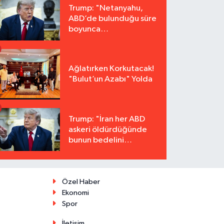
Trump: "Netanyahu,
ABD’de bulunduğu süre
boyunca
tutuklanmayacak"
Ağlatırken Korkutacak!
"Bulut’un Azabı" Yolda
Trump: "İran her ABD
askeri öldürdüğünde
bunun bedelini
katbekat ödeyecek"
Özel Haber
Ekonomi
Spor
İletişim