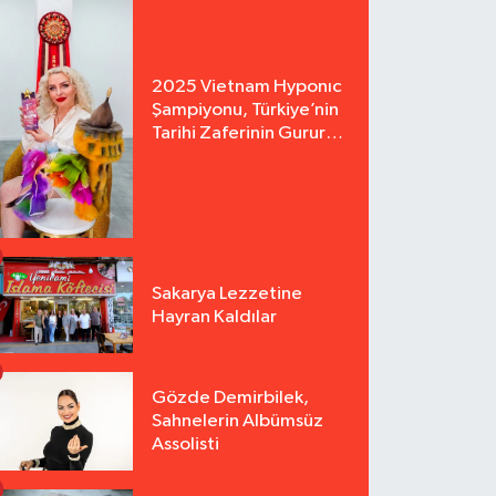
2025 Vietnam Hyponıc
Şampiyonu, Türkiye’nin
Tarihi Zaferinin Gururu
Arzu Yurter’den Bomba
Açılış!
Sakarya Lezzetine
Hayran Kaldılar
Gözde Demirbilek,
Sahnelerin Albümsüz
Assolisti