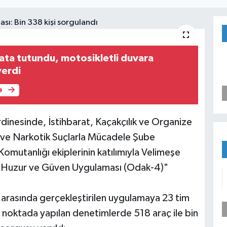
yata tutundu, motosikletli duvara
verdi
e
dinesinde, İstihbarat, Kaçakçılık ve Organize
 ve Narkotik Suçlarla Mücadele Şube
Komutanlığı ekiplerinin katılımıyla Velimeşe
r Huzur ve Güven Uygulaması (Odak-4)"
rasında gerçekleştirilen uygulamaya 23 tim
ı noktada yapılan denetimlerde 518 araç ile bin