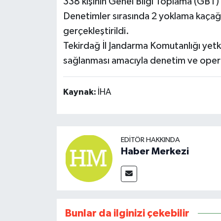
338 kişinin Genel Bilgi Toplama (GBT)
Denetimler sırasında 2 yoklama kaçağı 
gerçekleştirildi.
Tekirdağ İl Jandarma Komutanlığı yetkil
sağlanması amacıyla denetim ve operasy
Kaynak:
İHA
EDITÖR HAKKINDA
Haber Merkezi
Bunlar da ilginizi çekebilir