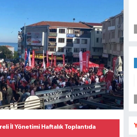
Y
reli İl Yönetimi Haftalık Toplantıda