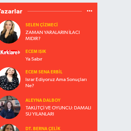
Yazarlar
SELEN ÇİZMECİ
ZAMAN YARALARIN İLACI
MIDIR?
ECEM IŞIK
Ya Sabır
ECEM SENA ERBIL
Israr Ediyoruz Ama Sonuçları
Ne?
ALEYNA DALBOY
TAKLİTÇİ VE OYUNCU: DAMALI
SU YILANLARI
DT. BERNA ÇELIK