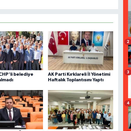
2
3
CHP'li belediye
AK Parti Kırklareli İl Yönetimi
almadı
Haftalık Toplantısını Yaptı
4