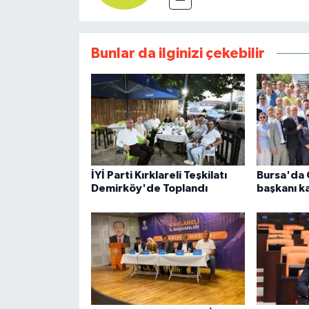
Bunlar da ilginizi çekebilir
İYİ Parti Kırklareli Teşkilatı
Bursa'da 
Demirköy'de Toplandı
başkanı k