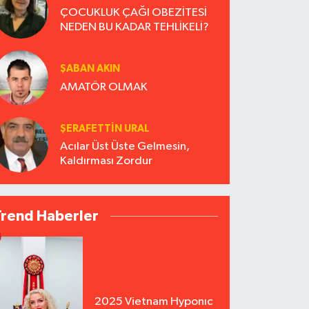
ÇOCUKLUK ÇAĞI OBEZİTESİ
NEDEN BU KADAR TEHLİKELİ?
ŞABAN AKIN
AMATÖR OLMAK
ŞERAFETTIN URAL
Acılar Üst Üste Gelmesin,
Kaldırması Zordur
Trend Haberler
2025 Vietnam Hyponıc