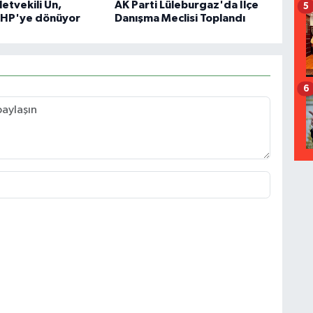
letvekili Ün,
AK Parti Lüleburgaz'da İlçe
5
CHP'ye dönüyor
Danışma Meclisi Toplandı
6