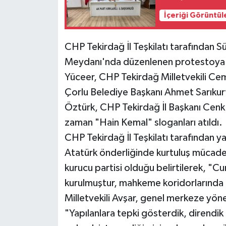
İçeriği Görüntül
CHP Tekirdağ İl Teşkilatı tarafından S
Meydanı'nda düzenlenen protestoya 
Yüceer, CHP Tekirdağ Milletvekili Cem
Çorlu Belediye Başkanı Ahmet Sarıkur
Öztürk, CHP Tekirdağ İl Başkanı Cenk 
zaman "Hain Kemal" sloganları atıldı.
CHP Tekirdağ İl Teşkilatı tarafından 
Atatürk önderliğinde kurtuluş mücadel
kurucu partisi olduğu belirtilerek, "C
kurulmuştur, mahkeme koridorlarında 
Milletvekili Avşar, genel merkeze yön
"Yapılanlara tepki gösterdik, direndik 