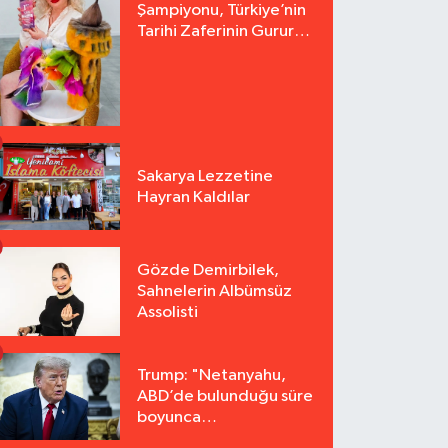
Şampiyonu, Türkiye’nin
Tarihi Zaferinin Gururu
Arzu Yurter’den Bomba
Açılış!
Sakarya Lezzetine
Hayran Kaldılar
Gözde Demirbilek,
Sahnelerin Albümsüz
Assolisti
Trump: "Netanyahu,
ABD’de bulunduğu süre
boyunca
tutuklanmayacak"