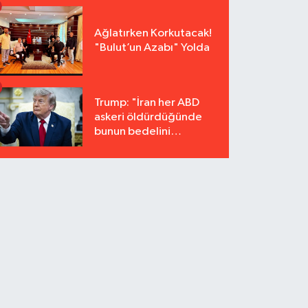
Ağlatırken Korkutacak!
"Bulut’un Azabı" Yolda
Trump: "İran her ABD
askeri öldürdüğünde
bunun bedelini
katbekat ödeyecek"