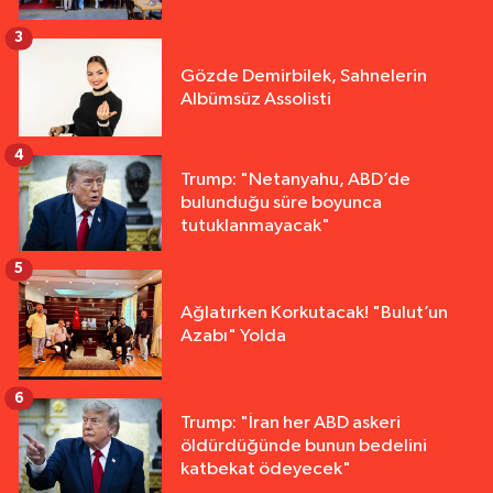
3
Gözde Demirbilek, Sahnelerin
Albümsüz Assolisti
4
Trump: "Netanyahu, ABD’de
bulunduğu süre boyunca
tutuklanmayacak"
5
Ağlatırken Korkutacak! "Bulut’un
Azabı" Yolda
6
Trump: "İran her ABD askeri
öldürdüğünde bunun bedelini
katbekat ödeyecek"