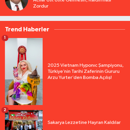
Acılar Üst Üste Gelmesin, Kaldırması
Zordur
Trend Haberler
1
2025 Vietnam Hyponıc Şampiyonu,
Türkiye’nin Tarihi Zaferinin Gururu
Arzu Yurter’den Bomba Açılış!
2
Sakarya Lezzetine Hayran Kaldılar