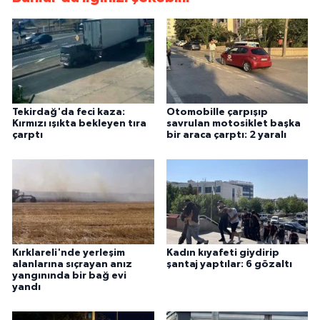
Tekirdağ'da feci kaza:
Otomobille çarpışıp
Kırmızı ışıkta bekleyen tıra
savrulan motosiklet başka
çarptı
bir araca çarptı: 2 yaralı
Kırklareli'nde yerleşim
Kadın kıyafeti giydirip
alanlarına sıçrayan anız
şantaj yaptılar: 6 gözaltı
yangınında bir bağ evi
yandı