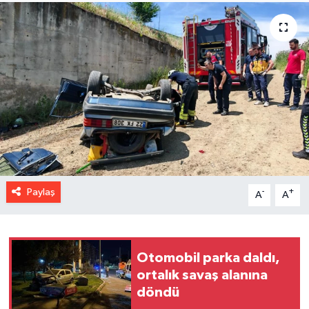
Paylaş
-
+
A
A
Otomobil parka daldı,
ortalık savaş alanına
döndü