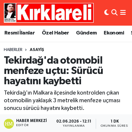
Resmi İlanlar
Asayiş
Künye
Merkez Nöbetçi Eczaneler
Resmi İlanlar
Özel Haber
Gündem
Ekonomi
Özel Haber
Bilim ve Teknoloji
İletişim
Merkez Hava Durumu
HABERLER
ASAYIŞ
Gündem
Dünya
Gizlilik Sözleşmesi
Merkez Trafik Yoğunluk Haritası
Tekirdağ'da otomobil
Ekonomi
Eğitim
Süper Lig Puan Durumu ve Fikstür
menfeze uçtu: Sürücü
hayatını kaybetti
Siyaset
Kültür Sanat
Tüm Manşetler
Tekirdağ'ın Malkara ilçesinde kontrolden çıkan
Spor
Magazin
Son Dakika Haberleri
otomobilin yaklaşık 3 metrelik menfeze uçması
sonucu sürücü hayatını kaybetti.
Medya
Haber Arşivi
HABER MERKEZI
02.06.2026 - 12:11
1 DK
EDITÖR
YAYINLANMA
OKUNMA SÜRESI
Sağlık