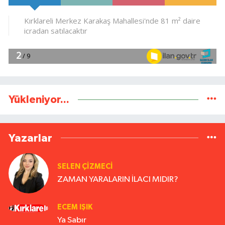
Yükleniyor...
Yazarlar
SELEN ÇİZMECİ
ZAMAN YARALARIN İLACI MIDIR?
ECEM IŞIK
Ya Sabır