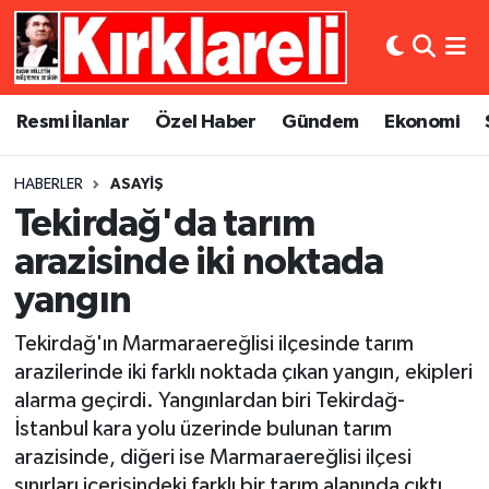
Resmi İlanlar
Asayiş
Künye
Merkez Nöbetçi Eczaneler
Resmi İlanlar
Özel Haber
Gündem
Ekonomi
Özel Haber
Bilim ve Teknoloji
İletişim
Merkez Hava Durumu
HABERLER
ASAYIŞ
Gündem
Dünya
Gizlilik Sözleşmesi
Merkez Trafik Yoğunluk Haritası
Tekirdağ'da tarım
Ekonomi
Eğitim
Süper Lig Puan Durumu ve Fikstür
arazisinde iki noktada
yangın
Siyaset
Kültür Sanat
Tüm Manşetler
Tekirdağ'ın Marmaraereğlisi ilçesinde tarım
Spor
Magazin
Son Dakika Haberleri
arazilerinde iki farklı noktada çıkan yangın, ekipleri
alarma geçirdi. Yangınlardan biri Tekirdağ-
Medya
Haber Arşivi
İstanbul kara yolu üzerinde bulunan tarım
arazisinde, diğeri ise Marmaraereğlisi ilçesi
Sağlık
sınırları içerisindeki farklı bir tarım alanında çıktı.