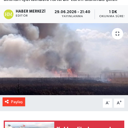
HABER MERKEZI
29.06.2026 - 21:40
1 DK
EDITÖR
YAYINLANMA
OKUNMA SÜRESI
Paylaş
-
+
A
A