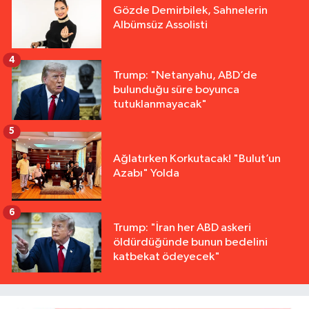
Gözde Demirbilek, Sahnelerin
Albümsüz Assolisti
4
Trump: "Netanyahu, ABD’de
bulunduğu süre boyunca
tutuklanmayacak"
5
Ağlatırken Korkutacak! "Bulut’un
Azabı" Yolda
6
Trump: "İran her ABD askeri
öldürdüğünde bunun bedelini
katbekat ödeyecek"