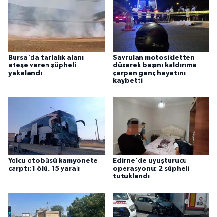
Bursa'da tarlalık alanı
Savrulan motosikletten
ateşe veren şüpheli
düşerek başını kaldırıma
yakalandı
çarpan genç hayatını
kaybetti
Yolcu otobüsü kamyonete
Edirne'de uyuşturucu
çarptı: 1 ölü, 15 yaralı
operasyonu: 2 şüpheli
tutuklandı