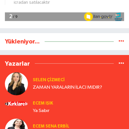
Yükleniyor...
Yazarlar
SELEN ÇİZMECİ
ZAMAN YARALARIN İLACI MIDIR?
ECEM IŞIK
Ya Sabır
ECEM SENA ERBIL