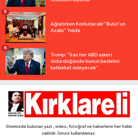
5
Ağlatırken Korkutacak! "Bulut’un
Azabı" Yolda
6
Trump: "İran her ABD askeri
öldürdüğünde bunun bedelini
katbekat ödeyecek"
Sitemizde bulunan yazı , video, fotoğraf ve haberlerin her hakkı
saklıdır. İzinsiz kullanılamaz.