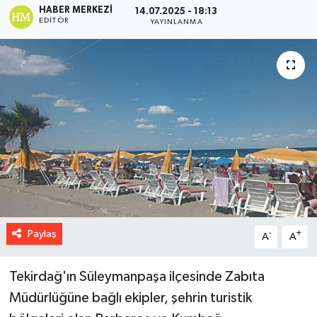
HABER MERKEZI
14.07.2025 - 18:13
EDITÖR
YAYINLANMA
Paylaş
-
+
A
A
Tekirdağ'ın Süleymanpaşa ilçesinde Zabıta
Müdürlüğüne bağlı ekipler, şehrin turistik