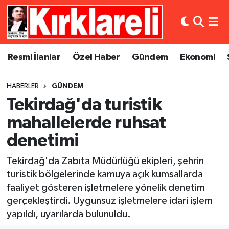
Resmi İlanlar
Asayiş
Künye
Merkez Nöbetçi Eczaneler
Resmi İlanlar
Özel Haber
Gündem
Ekonomi
Özel Haber
Bilim ve Teknoloji
İletişim
Merkez Hava Durumu
HABERLER
GÜNDEM
Gündem
Dünya
Gizlilik Sözleşmesi
Merkez Trafik Yoğunluk Haritası
Tekirdağ'da turistik
Ekonomi
Eğitim
Süper Lig Puan Durumu ve Fikstür
mahallelerde ruhsat
denetimi
Siyaset
Kültür Sanat
Tüm Manşetler
Tekirdağ'da Zabıta Müdürlüğü ekipleri, şehrin
Spor
Magazin
Son Dakika Haberleri
turistik bölgelerinde kamuya açık kumsallarda
faaliyet gösteren işletmelere yönelik denetim
Medya
Haber Arşivi
gerçekleştirdi. Uygunsuz işletmelere idari işlem
yapıldı, uyarılarda bulunuldu.
Sağlık