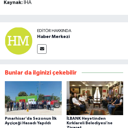
Kaynak:
İHA
EDITÖR HAKKINDA
Haber Merkezi
Bunlar da ilginizi çekebilir
Pınarhisar’da Sezonun İlk
İLBANK Heyetinden
Ayçiçeği Hasadı Yapıldı
Kırklareli Belediyesi’ne
Ziyaret