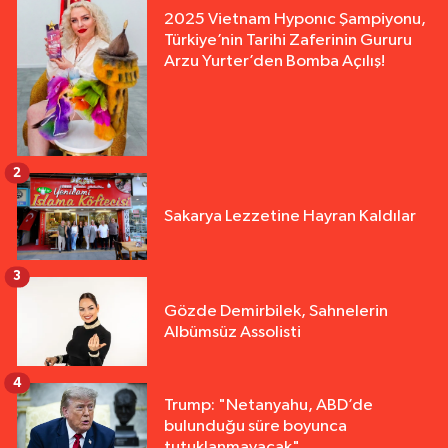
2025 Vietnam Hyponıc Şampiyonu,
Türkiye’nin Tarihi Zaferinin Gururu
Arzu Yurter’den Bomba Açılış!
2
Sakarya Lezzetine Hayran Kaldılar
3
Gözde Demirbilek, Sahnelerin
Albümsüz Assolisti
4
Trump: "Netanyahu, ABD’de
bulunduğu süre boyunca
tutuklanmayacak"