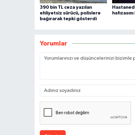
390 bin TL ceza yazılan
Hastanede
ehliyetsiz sürücü, polislere
hafızasını
bağırarak tepki gösterdi
Yorumlar