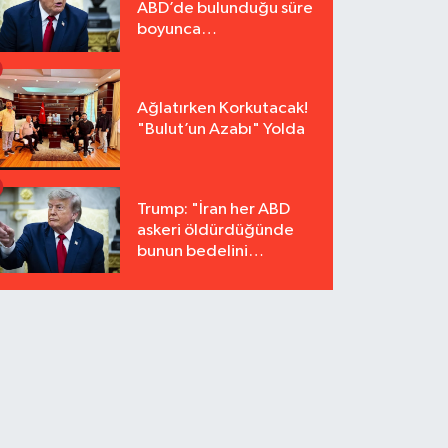
ABD’de bulunduğu süre
boyunca
tutuklanmayacak"
Ağlatırken Korkutacak!
"Bulut’un Azabı" Yolda
Trump: "İran her ABD
askeri öldürdüğünde
bunun bedelini
katbekat ödeyecek"