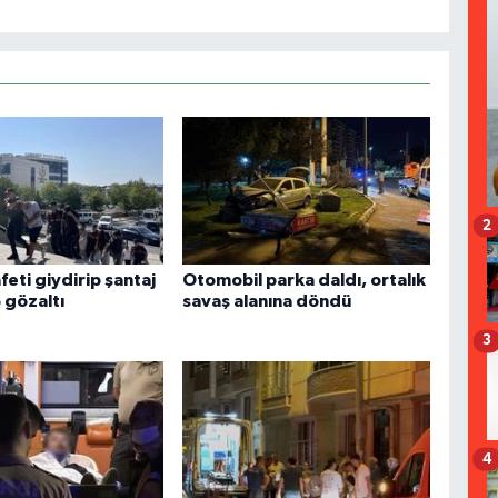
2
feti giydirip şantaj
Otomobil parka daldı, ortalık
6 gözaltı
savaş alanına döndü
3
4