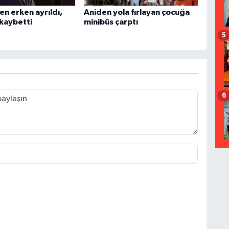
n erken ayrıldı,
Aniden yola fırlayan çocuğa
 kaybetti
minibüs çarptı
5
6