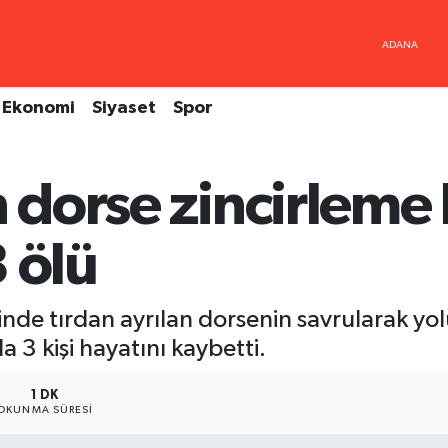
Ekonomi
Siyaset
Spor
n dorse zincirleme
 ölü
inde tırdan ayrılan dorsenin savrularak 
a 3 kişi hayatını kaybetti.
1 DK
OKUNMA SÜRESI