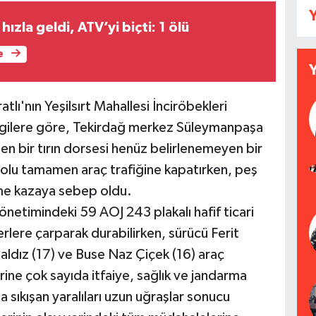
Y
ızla geldi, ATV’yi biçti: 1 ölü
e
lı'nın Yeşilsırt Mahallesi İnciröbekleri
lgilere göre, Tekirdağ merkez Süleymanpaşa
n bir tırın dorsesi henüz belirlenemeyen bir
 yolu tamamen araç trafiğine kapatırken, peş
leme kazaya sebep oldu.
önetimindeki 59 AOJ 243 plakalı hafif ticari
erlere çarparak durabilirken, sürücü Ferit
aldız (17) ve Buse Naz Çiçek (16) araç
erine çok sayıda itfaiye, sağlık ve jandarma
ta sıkışan yaralıları uzun uğraşlar sonucu