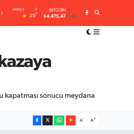
BITCOIN
°
29
64.475,47
0.66
DOLAR
47,5971
0.05
EURO
55,1336
0.18
STERLİN
64,2534
0.22
 kazaya
GRAM ALTIN
6518.23
0.39
BİST100
13.703
0
yolu kapatması sonucu meydana
-
+
A
A