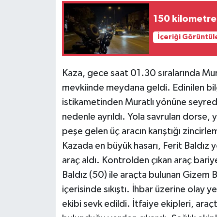
150 kilometre h
İçeriği Görüntül
Kaza, gece saat 01.30 sıralarında Murat
mevkiinde meydana geldi. Edinilen bi
istikametinden Muratlı yönüne seyrede
nedenle ayrıldı. Yola savrulan dorse,
peşe gelen üç aracın karıştığı zincir
Kazada en büyük hasarı, Ferit Baldız y
araç aldı. Kontrolden çıkan araç bariy
Baldız (50) ile araçta bulunan Gizem B
içerisinde sıkıştı. İhbar üzerine olay y
ekibi sevk edildi. İtfaiye ekipleri, araç