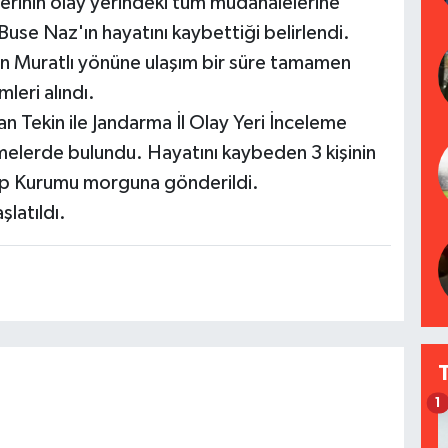
lerinin olay yerindeki tüm müdahalelerine
use Naz'ın hayatını kaybettiği belirlendi.
n Muratlı yönüne ulaşım bir süre tamamen
leri alındı.
 Tekin ile Jandarma İl Olay Yeri İnceleme
emelerde bulundu. Hayatını kaybeden 3 kişinin
 Tıp Kurumu morguna gönderildi.
şlatıldı.
1