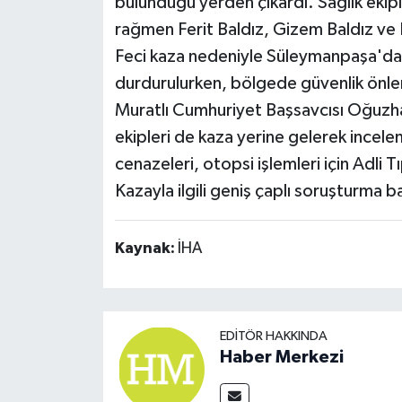
bulunduğu yerden çıkardı. Sağlık ekip
rağmen Ferit Baldız, Gizem Baldız ve B
Feci kaza nedeniyle Süleymanpaşa'da
durdurulurken, bölgede güvenlik önlem
Muratlı Cumhuriyet Başsavcısı Oğuzhan
ekipleri de kaza yerine gelerek incel
cenazeleri, otopsi işlemleri için Adli
Kazayla ilgili geniş çaplı soruşturma ba
Kaynak:
İHA
EDITÖR HAKKINDA
Haber Merkezi