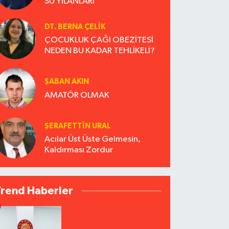
SU YILANLARI
DT. BERNA ÇELIK
ÇOCUKLUK ÇAĞI OBEZİTESİ
NEDEN BU KADAR TEHLİKELİ?
ŞABAN AKIN
AMATÖR OLMAK
ŞERAFETTIN URAL
Acılar Üst Üste Gelmesin,
Kaldırması Zordur
Trend Haberler