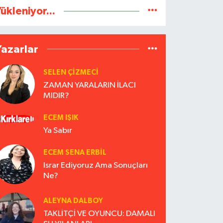
ükleniyor...
Yazarlar
SELEN ÇİZMECİ
ZAMAN YARALARIN İLACI
MIDIR?
ECEM IŞIK
Ya Sabır
ECEM SENA ERBIL
Israr Ediyoruz Ama Sonuçları
Ne?
ALEYNA DALBOY
TAKLİTÇİ VE OYUNCU: DAMALI