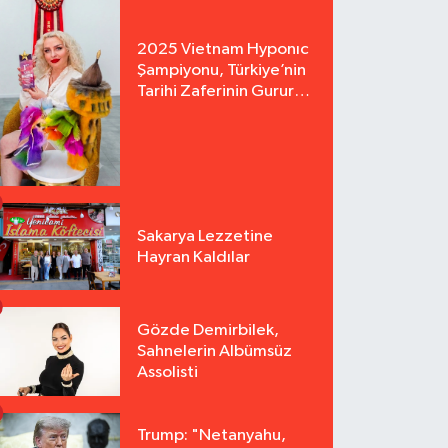
2025 Vietnam Hyponıc
Şampiyonu, Türkiye’nin
Tarihi Zaferinin Gururu
Arzu Yurter’den Bomba
Açılış!
Sakarya Lezzetine
Hayran Kaldılar
Gözde Demirbilek,
Sahnelerin Albümsüz
Assolisti
Trump: "Netanyahu,