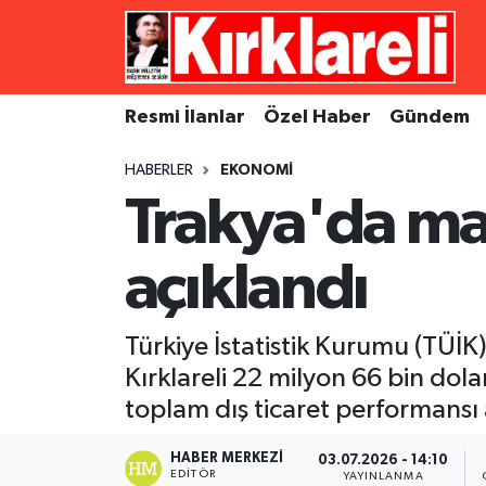
Resmi İlanlar
Asayiş
Künye
Merkez Nöbetçi Eczaneler
Resmi İlanlar
Özel Haber
Gündem
Özel Haber
Bilim ve Teknoloji
İletişim
Merkez Hava Durumu
HABERLER
EKONOMI
Gündem
Dünya
Gizlilik Sözleşmesi
Merkez Trafik Yoğunluk Haritası
Trakya'da may
Ekonomi
Eğitim
Süper Lig Puan Durumu ve Fikstür
açıklandı
Siyaset
Kültür Sanat
Tüm Manşetler
Türkiye İstatistik Kurumu (TÜİK
Spor
Magazin
Son Dakika Haberleri
Kırklareli 22 milyon 66 bin dolar
toplam dış ticaret performansı 
Medya
Haber Arşivi
HABER MERKEZI
03.07.2026 - 14:10
Sağlık
EDITÖR
YAYINLANMA