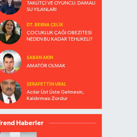
TAKLİTÇİ VE OYUNCU: DAMALI
SU YILANLARI
DT. BERNA ÇELIK
ÇOCUKLUK ÇAĞI OBEZİTESİ
NEDEN BU KADAR TEHLİKELİ?
ŞABAN AKIN
AMATÖR OLMAK
ŞERAFETTIN URAL
Acılar Üst Üste Gelmesin,
Kaldırması Zordur
Trend Haberler