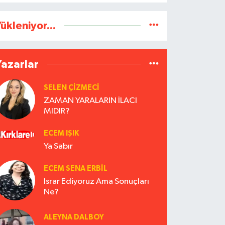
ükleniyor...
Yazarlar
SELEN ÇİZMECİ
ZAMAN YARALARIN İLACI
MIDIR?
ECEM IŞIK
Ya Sabır
ECEM SENA ERBIL
Israr Ediyoruz Ama Sonuçları
Ne?
ALEYNA DALBOY