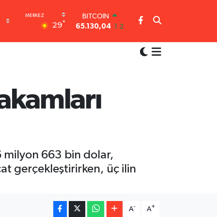
BITCOIN
65.130,04
1.2
°
29
DOLAR
47,7106
0.17
EURO
55,1652
0.27
STERLİN
64,4046
0.35
rakamları
GRAM ALTIN
6648.99
2.59
BİST100
13.773
-19
6 milyon 663 bin dolar,
at gerçekleştirirken, üç ilin
-
+
A
A