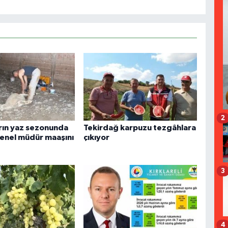
2
arın yaz sezonunda
Tekirdağ karpuzu tezgâhlara
 genel müdür maaşını
çıkıyor
3
4