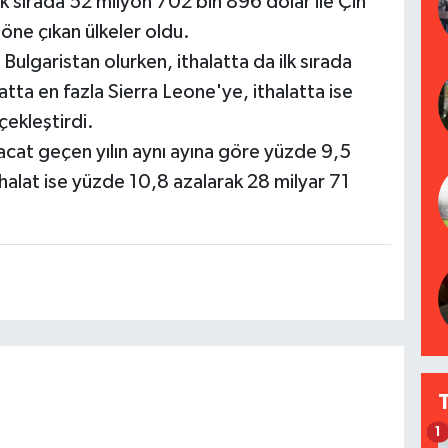
 ilk sırada 52 milyon 702 bin 896 dolar ile Çin
öne çıkan ülkeler oldu.
 Bulgaristan olurken, ithalatta da ilk sırada
acatta en fazla Sierra Leone'ye, ithalatta ise
ekleştirdi.
acat geçen yılın aynı ayına göre yüzde 9,5
thalat ise yüzde 10,8 azalarak 28 milyar 71
1