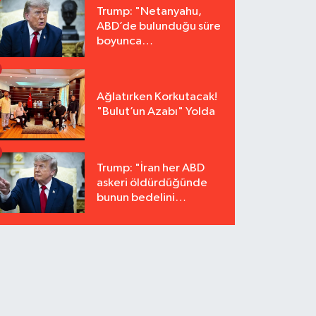
Trump: "Netanyahu,
ABD’de bulunduğu süre
boyunca
tutuklanmayacak"
Ağlatırken Korkutacak!
"Bulut’un Azabı" Yolda
Trump: "İran her ABD
askeri öldürdüğünde
bunun bedelini
katbekat ödeyecek"