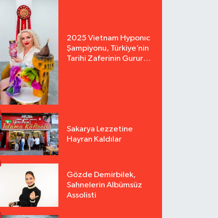
2025 Vietnam Hyponıc
Şampiyonu, Türkiye’nin
Tarihi Zaferinin Gururu
Arzu Yurter’den Bomba
Açılış!
Sakarya Lezzetine
Hayran Kaldılar
Gözde Demirbilek,
Sahnelerin Albümsüz
Assolisti