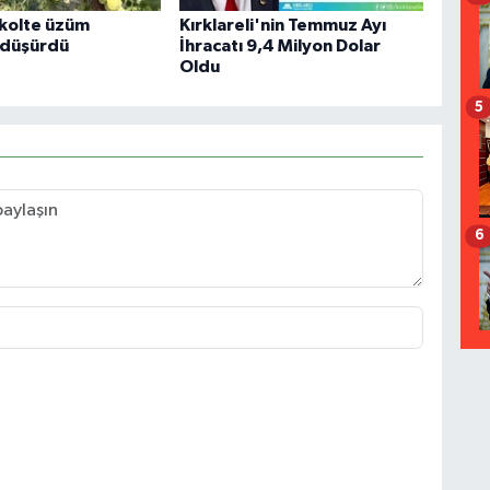
kolte üzüm
Kırklareli'nin Temmuz Ayı
ı düşürdü
İhracatı 9,4 Milyon Dolar
Oldu
5
6