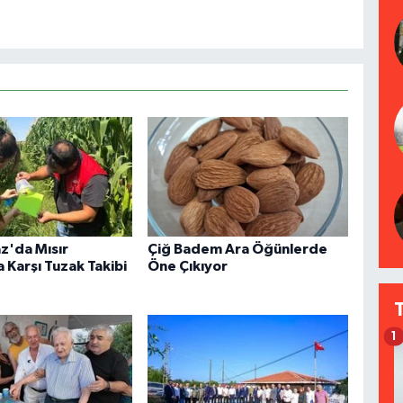
z'da Mısır
Çiğ Badem Ara Öğünlerde
a Karşı Tuzak Takibi
Öne Çıkıyor
1