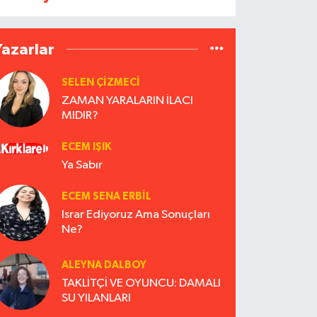
Yazarlar
SELEN ÇİZMECİ
ZAMAN YARALARIN İLACI
MIDIR?
ECEM IŞIK
Ya Sabır
ECEM SENA ERBIL
Israr Ediyoruz Ama Sonuçları
Ne?
ALEYNA DALBOY
TAKLİTÇİ VE OYUNCU: DAMALI
SU YILANLARI