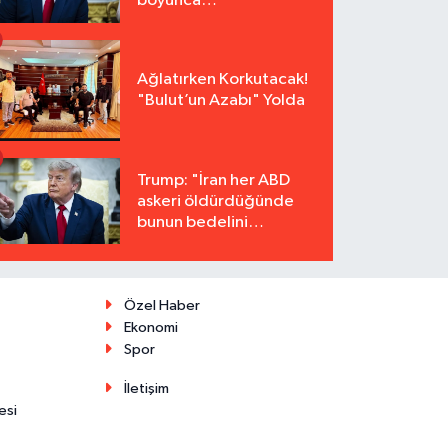
boyunca
tutuklanmayacak"
Ağlatırken Korkutacak!
"Bulut’un Azabı" Yolda
Trump: "İran her ABD
askeri öldürdüğünde
bunun bedelini
katbekat ödeyecek"
Özel Haber
Ekonomi
Spor
İletişim
esi