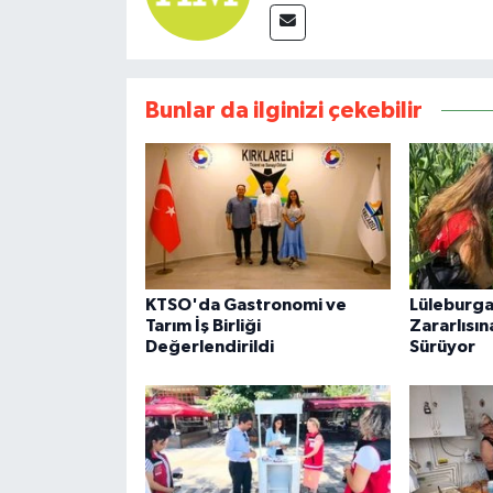
Bunlar da ilginizi çekebilir
KTSO'da Gastronomi ve
Lüleburga
Tarım İş Birliği
Zararlısın
Değerlendirildi
Sürüyor