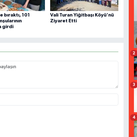
e bıraktı, 101
Vali Turan Yiğitbaşı Köyü'nü
mşularının
Ziyaret Etti
a girdi
2
3
4