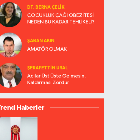
DT. BERNA ÇELIK
ÇOCUKLUK ÇAĞI OBEZİTESİ
NEDEN BU KADAR TEHLİKELİ?
ŞABAN AKIN
AMATÖR OLMAK
ŞERAFETTIN URAL
Acılar Üst Üste Gelmesin,
Kaldırması Zordur
Trend Haberler