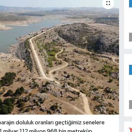
barajın doluluk oranları geçtiğimiz senelere
Y
 1 milyar 112 milyon 968 bin metreküp