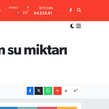
BITCOIN
°
20
64.225,61
-0.63
DOLAR
47,6704
0
EURO
55,0406
-0.08
STERLİN
64,2143
0
 su miktarı
GRAM ALTIN
6510.40
0.45
BİST100
13.799
70
-
+
A
A