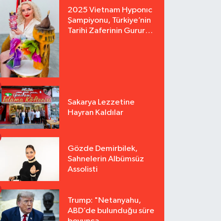
2025 Vietnam Hyponıc
Şampiyonu, Türkiye’nin
Tarihi Zaferinin Gururu
Arzu Yurter’den Bomba
Açılış!
Sakarya Lezzetine
Hayran Kaldılar
Gözde Demirbilek,
Sahnelerin Albümsüz
Assolisti
Trump: "Netanyahu,
ABD’de bulunduğu süre