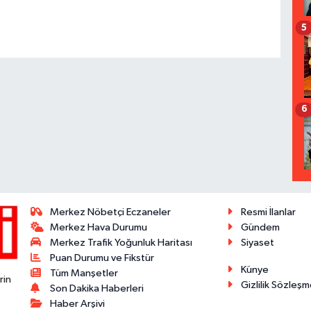
5
6
Merkez Nöbetçi Eczaneler
Resmi İlanlar
Merkez Hava Durumu
Gündem
Merkez Trafik Yoğunluk Haritası
Siyaset
Puan Durumu ve Fikstür
Künye
Tüm Manşetler
rin
Gizlilik Sözleşm
Son Dakika Haberleri
Haber Arşivi