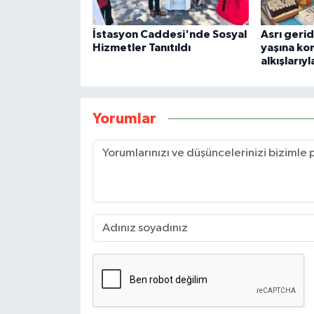
İstasyon Caddesi'nde Sosyal
Asrı gerid
Hizmetler Tanıtıldı
yaşına ko
alkışlarıyl
Yorumlar