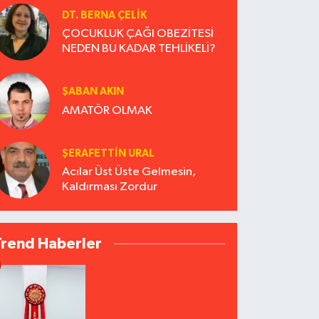
DT. BERNA ÇELIK
ÇOCUKLUK ÇAĞI OBEZİTESİ
NEDEN BU KADAR TEHLİKELİ?
ŞABAN AKIN
AMATÖR OLMAK
ŞERAFETTIN URAL
Acılar Üst Üste Gelmesin,
Kaldırması Zordur
Trend Haberler