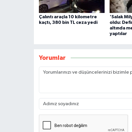
Çalıntı araçla 10 kilometre
'Salak Mil
kaçtı, 380 bin TL ceza yedi
oldu: Defi
altında m
yaptılar
Yorumlar