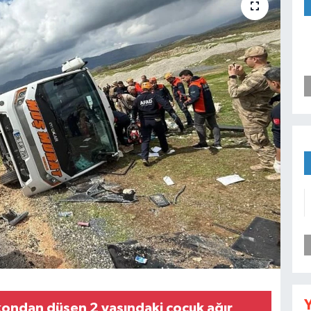
Y
lkondan düşen 2 yaşındaki çocuk ağır