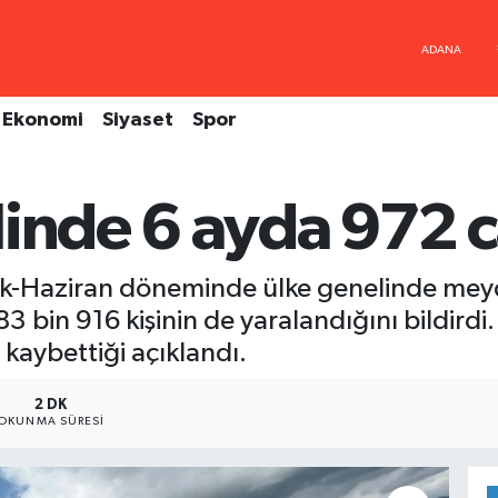
Ekonomi
Siyaset
Spor
linde 6 ayda 972 
Ocak-Haziran döneminde ülke genelinde me
183 bin 916 kişinin de yaralandığını bildird
 kaybettiği açıklandı.
2 DK
OKUNMA SÜRESI