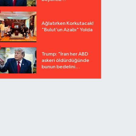
tutuklanmayacak"
Ağlatırken Korkutacak!
"Bulut’un Azabı" Yolda
Trump: "İran her ABD
askeri öldürdüğünde
bunun bedelini
katbekat ödeyecek"