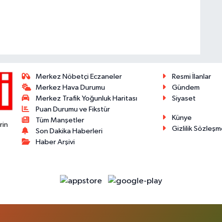
Merkez Nöbetçi Eczaneler
Resmi İlanlar
Merkez Hava Durumu
Gündem
Merkez Trafik Yoğunluk Haritası
Siyaset
Puan Durumu ve Fikstür
Künye
Tüm Manşetler
rin
Gizlilik Sözleşm
Son Dakika Haberleri
Haber Arşivi