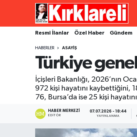
Resmi İlanlar
Asayiş
Künye
Merkez Nöbetçi Eczaneler
Resmi İlanlar
Özel Haber
Gündem
Özel Haber
Bilim ve Teknoloji
İletişim
Merkez Hava Durumu
HABERLER
ASAYIŞ
Gündem
Dünya
Gizlilik Sözleşmesi
Merkez Trafik Yoğunluk Haritası
Türkiye gene
Ekonomi
Eğitim
Süper Lig Puan Durumu ve Fikstür
İçişleri Bakanlığı, 2026’nın 
Siyaset
Kültür Sanat
Tüm Manşetler
972 kişi hayatını kaybettiğini, 
76, Bursa’da ise 25 kişi hayatını
Spor
Magazin
Son Dakika Haberleri
HABER MERKEZI
07.07.2026 - 18:44
EDITÖR
Medya
Haber Arşivi
YAYINLANMA
Sağlık