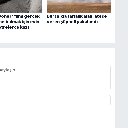
yoner' filmi gerçek
Bursa'da tarlalık alanı ateşe
ne bulmak için evin
veren şüpheli yakalandı
etrelerce kazı