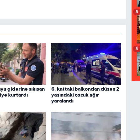
5
6
yu giderine sıkışan
6. kattaki balkondan düşen 2
aiye kurtardı
yaşındaki çocuk ağır
yaralandı