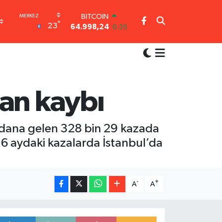
BITCOIN
64.998,24
0.35
DOLAR
°
23
47,7436
0.18
EURO
55,2510
0.32
STERLİN
64,4811
0.38
GRAM ALTIN
can kaybı
6660.55
0.03
BİST100
13.779
-14
ydana gelen 328 bin 29 kazada
i. 6 aydaki kazalarda İstanbul’da
-
+
A
A