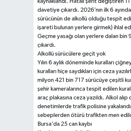
kaynaklandı. Hatalı şerit değiştiren 11
davetiye çıkardı. 2026’nın ilk 6 ayınd
sürücünün de alkollü olduğu tespit edil
işareti bulunan yerlere girmek) ihlal
Geçme yasağı olan yerlere dalan bin 
çıkardı.
Alkollü sürücülere geçit yok
Yılın 6 aylık döneminde kuralları çiğn
kuralları hiçe saydıkları için ceza yazı
milyon 421 bin 717 sürücüye çeşitli kur
şehir kameralarınca tespit edilen kural
araç plakasına ceza yazıldı. Alkol alı
denetimlerde trafik polisine yakalandı.
sebeplerden ötürü trafikten men edil
Bursa'da 25 can kaybı