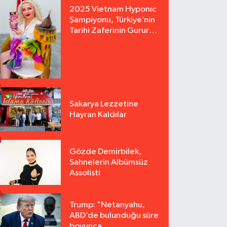
2025 Vietnam Hyponıc
Şampiyonu, Türkiye’nin
Tarihi Zaferinin Gururu
Arzu Yurter’den Bomba
Açılış!
Sakarya Lezzetine
Hayran Kaldılar
Gözde Demirbilek,
Sahnelerin Albümsüz
Assolisti
Trump: "Netanyahu,
ABD’de bulunduğu süre
boyunca