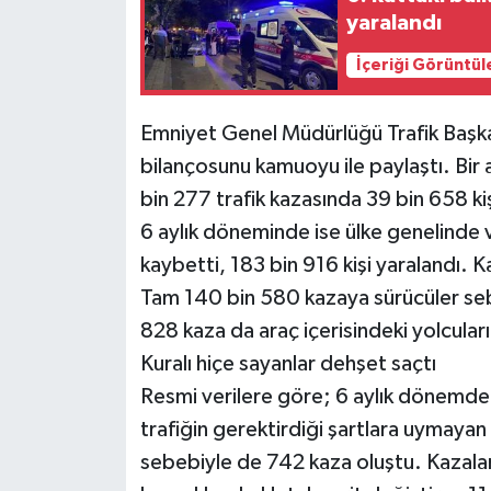
yaralandı
İçeriği Görüntül
Emniyet Genel Müdürlüğü Trafik Başkan
bilançosunu kamuoyu ile paylaştı. Bi
bin 277 trafik kazasında 39 bin 658 kişi 
6 aylık döneminde ise ülke genelinde 
kaybetti, 183 bin 916 kişi yaralandı. K
Tam 140 bin 580 kazaya sürücüler seb
828 kaza da araç içerisindeki yolcular
Kuralı hiçe sayanlar dehşet saçtı
Resmi verilere göre; 6 aylık dönemde 
trafiğin gerektirdiği şartlara uymayan
sebebiyle de 742 kaza oluştu. Kazalarda