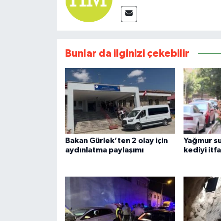
Bunlar da ilginizi çekebilir
Bakan Gürlek’ten 2 olay için
Yağmur su
aydınlatma paylaşımı
kediyi itf