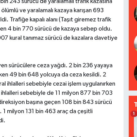
 bin 243 sürücü de yaralamalı trafik kazasına
a ölümlü ve yaralamalı kazaya karışan 693
di. Trafiğe kapalı alanı (Taşıt giremez trafik
 eden 4 bin 770 sürücü de kazaya sebep oldu.
907 kural tanımaz sürücü de kazalara davetiye
eyen sürücülere ceza yağdı. 2 bin 236 yayaya
lırken 49 bin 648 yolcuya da ceza kesildi. 2
al ihlalleri sebebiyle cezai işlem uygulanırken
 ihlalleri sebebiyle de 11 milyon 877 bin 703
p direksiyon başına geçen 108 bin 843 sürücü
 1 milyon 131 bin 463 araç da çeşitli
1
di.