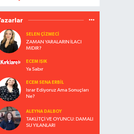
Yazarlar
SELEN ÇİZMECİ
ZAMAN YARALARIN İLACI
MIDIR?
ECEM IŞIK
Ya Sabır
ECEM SENA ERBIL
Israr Ediyoruz Ama Sonuçları
Ne?
ALEYNA DALBOY
TAKLİTÇİ VE OYUNCU: DAMALI
SU YILANLARI