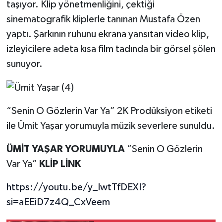
taşıyor. Klip yönetmenliğini, çektiği
sinematografik kliplerle tanınan Mustafa Özen
yaptı. Şarkının ruhunu ekrana yansıtan video klip,
izleyicilere adeta kısa film tadında bir görsel şölen
sunuyor.
“Senin O Gözlerin Var Ya”
2K Prodüksiyon etiketi
ile Ümit Yaşar yorumuyla müzik severlere sunuldu.
ÜMİT YAŞAR YORUMUYLA
“Senin O Gözlerin
Var Ya”
KLİP LİNK
https://youtu.be/y_IwtTfDEXI?
si=aEEiD7z4Q_CxVeem