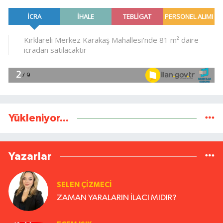
Yükleniyor...
Yazarlar
SELEN ÇİZMECİ
ZAMAN YARALARIN İLACI MIDIR?