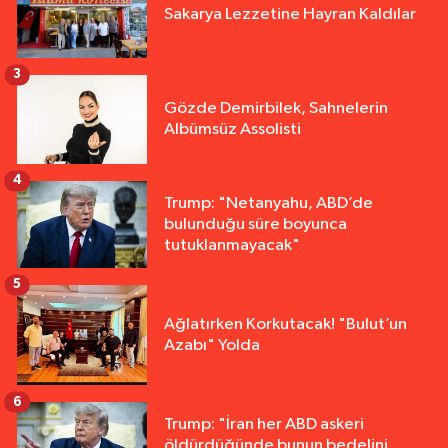
Sakarya Lezzetine Hayran Kaldılar
3
Gözde Demirbilek, Sahnelerin
Albümsüz Assolisti
4
Trump: "Netanyahu, ABD’de
bulunduğu süre boyunca
tutuklanmayacak"
5
Ağlatırken Korkutacak! "Bulut’un
Azabı" Yolda
6
Trump: "İran her ABD askeri
öldürdüğünde bunun bedelini