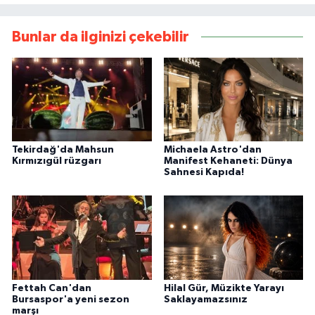
Bunlar da ilginizi çekebilir
Tekirdağ'da Mahsun
Michaela Astro'dan
Kırmızıgül rüzgarı
Manifest Kehaneti: Dünya
Sahnesi Kapıda!
Fettah Can'dan
Hilal Gür, Müzikte Yarayı
Bursaspor'a yeni sezon
Saklayamazsınız
marşı