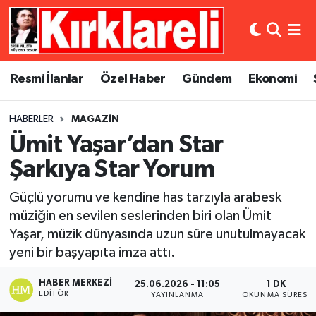
Resmi İlanlar
Asayiş
Künye
Merkez Nöbetçi Eczaneler
Resmi İlanlar
Özel Haber
Gündem
Ekonomi
Özel Haber
Bilim ve Teknoloji
İletişim
Merkez Hava Durumu
HABERLER
MAGAZIN
Gündem
Dünya
Gizlilik Sözleşmesi
Merkez Trafik Yoğunluk Haritası
Ümit Yaşar’dan Star
Ekonomi
Eğitim
Süper Lig Puan Durumu ve Fikstür
Şarkıya Star Yorum
Güçlü yorumu ve kendine has tarzıyla arabesk
Siyaset
Kültür Sanat
Tüm Manşetler
müziğin en sevilen seslerinden biri olan Ümit
Yaşar, müzik dünyasında uzun süre unutulmayacak
Spor
Magazin
Son Dakika Haberleri
yeni bir başyapıta imza attı.
Medya
Haber Arşivi
HABER MERKEZI
25.06.2026 - 11:05
1 DK
EDITÖR
YAYINLANMA
OKUNMA SÜRESI
Sağlık