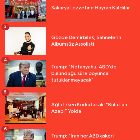
Sakarya Lezzetine Hayran Kaldılar
3
Gözde Demirbilek, Sahnelerin
Albümsüz Assolisti
4
Trump: "Netanyahu, ABD’de
bulunduğu süre boyunca
tutuklanmayacak"
5
Ağlatırken Korkutacak! "Bulut’un
Azabı" Yolda
6
Trump: "İran her ABD askeri